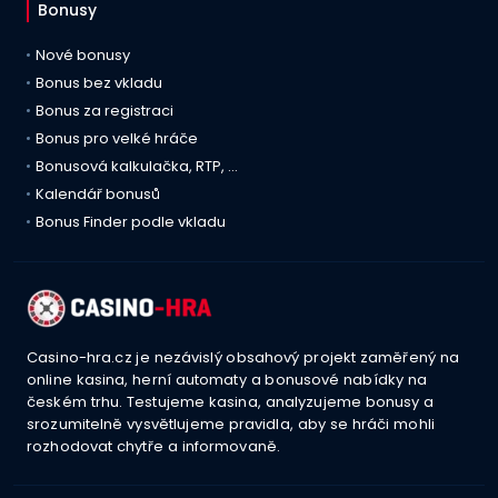
Bonusy
Nové bonusy
Bonus bez vkladu
Bonus za registraci
Bonus pro velké hráče
Bonusová kalkulačka, RTP, …
Kalendář bonusů
Bonus Finder podle vkladu
Casino-hra.cz je nezávislý obsahový projekt zaměřený na
online kasina, herní automaty a bonusové nabídky na
českém trhu. Testujeme kasina, analyzujeme bonusy a
srozumitelně vysvětlujeme pravidla, aby se hráči mohli
rozhodovat chytře a informovaně.