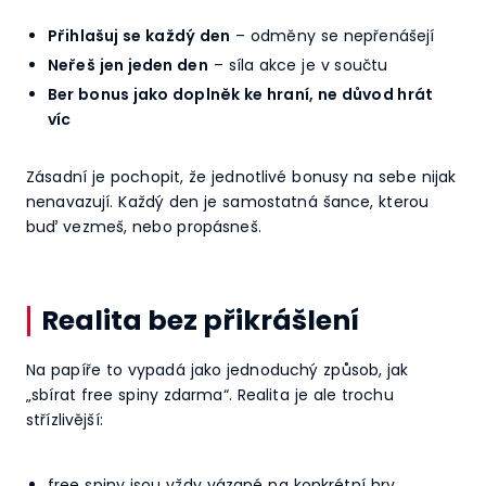
Přihlašuj se každý den
– odměny se nepřenášejí
Neřeš jen jeden den
– síla akce je v součtu
Ber bonus jako doplněk ke hraní, ne důvod hrát
víc
Zásadní je pochopit, že jednotlivé bonusy na sebe nijak
nenavazují. Každý den je samostatná šance, kterou
buď vezmeš, nebo propásneš.
Realita bez přikrášlení
Na papíře to vypadá jako jednoduchý způsob, jak
„sbírat free spiny zdarma“. Realita je ale trochu
střízlivější:
free spiny jsou vždy vázané na konkrétní hry