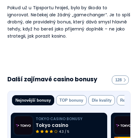
Pokud už u Tipsportu hraješ, byla by škoda to
ignorovat. Nečekej ale žádný „gamechanger“. Je to spíš
drobný, ale pravidelný bonus, který dává smysl hlavně
tehdy, když ho bereš jako příjemný doplněk – ne jako
strategii, jak porazit kasino.
Další zajímavé casino bonusy
128
Nejnovější bonusy
TOP bonusy
Dle kvality
Registra
TOKYO CASINO BONUSY
Tokyo casino
4.3 / 5