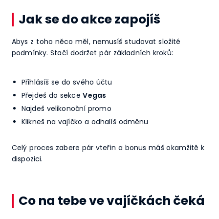
Jak se do akce zapojíš
Abys z toho něco měl, nemusíš studovat složité
podmínky. Stačí dodržet pár základních kroků:
Přihlásíš se do svého účtu
Přejdeš do sekce
Vegas
Najdeš velikonoční promo
Klikneš na vajíčko a odhalíš odměnu
Celý proces zabere pár vteřin a bonus máš okamžitě k
dispozici.
Co na tebe ve vajíčkách čeká