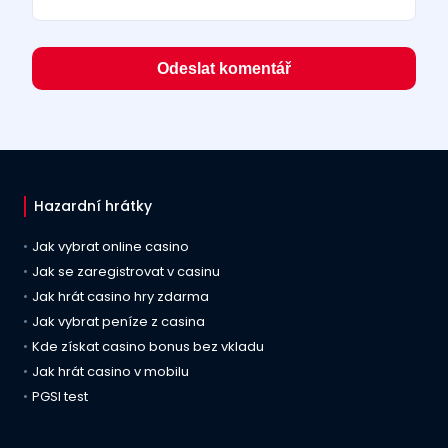
Hazardní hrátky
Jak vybrat online casino
Jak se zaregistrovat v casinu
Jak hrát casino hry zdarma
Jak vybrat peníze z casina
Kde získat casino bonus bez vkladu
Jak hrát casino v mobilu
PGSI test