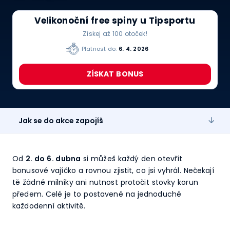
Velikonoční free spiny u Tipsportu
Získej až 100 otoček!
Platnost do:
6. 4. 2026
ZÍSKAT BONUS
Jak se do akce zapojíš
Od
2. do 6. dubna
si můžeš každý den otevřít
bonusové vajíčko a rovnou zjistit, co jsi vyhrál. Nečekají
tě žádné milníky ani nutnost protočit stovky korun
předem. Celé je to postavené na jednoduché
každodenní aktivitě.