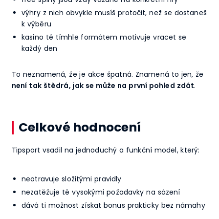
výhry z nich obvykle musíš protočit, než se dostaneš
k výběru
kasino tě tímhle formátem motivuje vracet se
každý den
To neznamená, že je akce špatná. Znamená to jen, že
není tak štědrá, jak se může na první pohled zdát
.
Celkové hodnocení
Tipsport vsadil na jednoduchý a funkční model, který:
neotravuje složitými pravidly
nezatěžuje tě vysokými požadavky na sázení
dává ti možnost získat bonus prakticky bez námahy