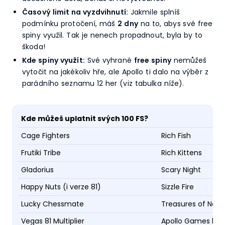
Časový limit na vyzdvihnutí:
Jakmile splníš
podmínku protočení, máš
2 dny
na to, abys své free
spiny využil. Tak je nenech propadnout, byla by to
škoda!
Kde spiny využít:
Své vyhrané
free spiny
nemůžeš
vytočit na jakékoliv hře, ale Apollo ti dalo na výběr z
parádního seznamu 12 her (viz tabulka níže).
Kde můžeš uplatnit svých 100 FS?
Cage Fighters
Rich Fish
Frutiki Tribe
Rich Kittens
Gladorius
Scary Night
Happy Nuts (i verze 81)
Sizzle Fire
Lucky Chessmate
Treasures of Nam
Vegas 81 Multiplier
Apollo Games klas