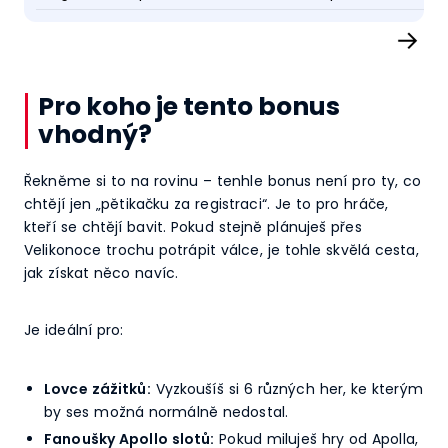
→
Pro koho je tento bonus
vhodný?
Řekněme si to na rovinu – tenhle bonus není pro ty, co
chtějí jen „pětikačku za registraci“. Je to pro hráče,
kteří se chtějí bavit. Pokud stejně plánuješ přes
Velikonoce trochu potrápit válce, je tohle skvělá cesta,
jak získat něco navíc.
Je ideální pro:
Lovce zážitků:
Vyzkoušíš si 6 různých her, ke kterým
by ses možná normálně nedostal.
Fanoušky Apollo slotů:
Pokud miluješ hry od Apolla,