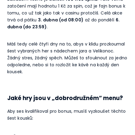
zatočení mají hodnotu 1 Kč za spin, což je fajn bonus k
tomu, co už tak jako tak v casinu protočíš. Celá akce
trvá od pátku
3. dubna (od 08:00)
až do pondělí
6.
dubna (do 23:59)
.
Máš tedy celé čtyři dny na to, abys v klidu prozkoumal
šest vybraných her s nádechem jara a Velikonoc.
Žádný stres, žádný spěch. Můžeš to sfouknout za jedno
odpoledne, nebo si to rozložit ke kávě na každý den
kousek.
Jaké hry jsou v „dobrodružném“ menu?
Aby ses kvalifikoval pro bonus, musíš vyzkoušet těchto
šest kousků: