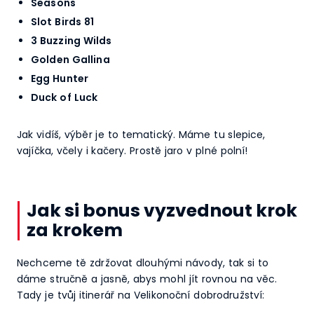
Seasons
Slot Birds 81
3 Buzzing Wilds
Golden Gallina
Egg Hunter
Duck of Luck
Jak vidíš, výběr je to tematický. Máme tu slepice,
vajíčka, včely i kačery. Prostě jaro v plné polní!
Jak si bonus vyzvednout krok
za krokem
Nechceme tě zdržovat dlouhými návody, tak si to
dáme stručně a jasně, abys mohl jít rovnou na věc.
Tady je tvůj itinerář na Velikonoční dobrodružství: