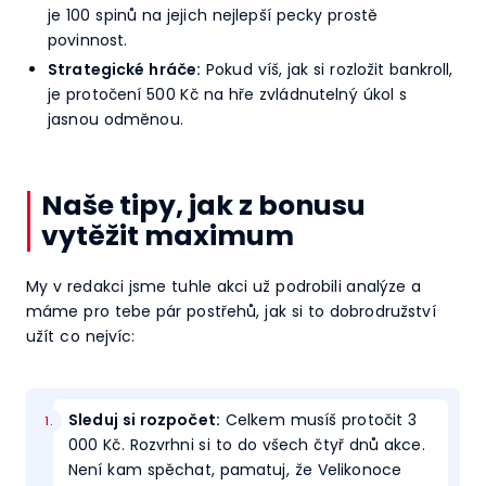
je 100 spinů na jejich nejlepší pecky prostě
povinnost.
Strategické hráče:
Pokud víš, jak si rozložit bankroll,
je protočení 500 Kč na hře zvládnutelný úkol s
jasnou odměnou.
Naše tipy, jak z bonusu
vytěžit maximum
My v redakci jsme tuhle akci už podrobili analýze a
máme pro tebe pár postřehů, jak si to dobrodružství
užít co nejvíc:
Sleduj si rozpočet:
Celkem musíš protočit 3
000 Kč. Rozvrhni si to do všech čtyř dnů akce.
Není kam spěchat, pamatuj, že Velikonoce