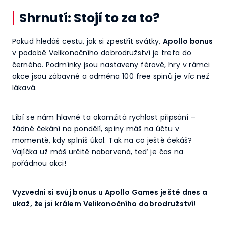
Shrnutí: Stojí to za to?
Pokud hledáš cestu, jak si zpestřit svátky,
Apollo bonus
v podobě Velikonočního dobrodružství je trefa do
černého. Podmínky jsou nastaveny férově, hry v rámci
akce jsou zábavné a odměna 100 free spinů je víc než
lákavá.
Líbí se nám hlavně ta okamžitá rychlost připsání –
žádné čekání na pondělí, spiny máš na účtu v
momentě, kdy splníš úkol. Tak na co ještě čekáš?
Vajíčka už máš určitě nabarvená, teď je čas na
pořádnou akci!
Vyzvedni si svůj bonus u Apollo Games ještě dnes a
ukaž, že jsi králem Velikonočního dobrodružství!