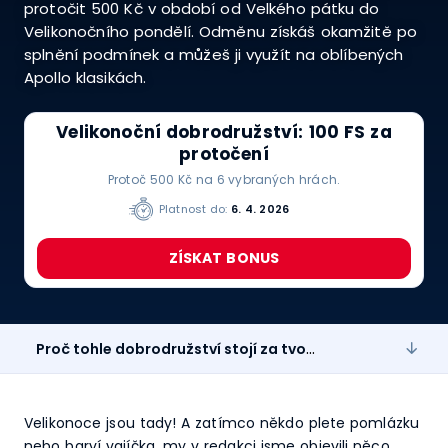
protočit 500 Kč v období od Velkého pátku do
Velikonočního pondělí. Odměnu získáš okamžitě po
splnění podmínek a můžeš ji využít na oblíbených
Apollo klasikách.
Velikonoční dobrodružství: 100 FS za
protočení
Protoč 500 Kč na 6 vybraných hrách.
Platnost do:
6. 4. 2026
ZÍSKAT BONUS
Proč tohle dobrodružství stojí za tvou pozornost?
Velikonoce jsou tady! A zatímco někdo plete pomlázku
nebo barví vajíčka, my v redakci jsme objevili něco