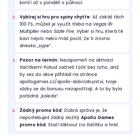
končí až v pondělí o půlnoci.
Vybírej si hru pro spiny chytře:
Až získáš těch
100 FS, můžeš je využít třeba na
Vegas 81
Multiplier
nebo
Sizzle Fire
. Vyber si hru, která tě
baví nejvíc nebo máš pocit, že ti zrovna
dneska „sype“.
Pozor na termín:
Nezapomeň na aktivaci
tlačítkem! Pokud začneš točit bez toho, aniž
by ses do akce přihlásil na stránce
apollogames.cz/apollo-dobrodruzstvi, tvoje
sázky se do bonusu nezapočítají. A to by byla
pořádná „koleda“.
Žádný promo kód:
Dobrá zpráva je, že
nepotřebuješ žádný složitý
Apollo Games
promo kód
. Stačí kliknout na tlačítko a hrát.