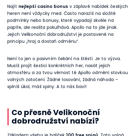
Najít
nejlepší casino bonus
v záplavě nabídek českých
heren není vždycky med. Často narazíš na složité
podmínky nebo bonusy, které vypadají skvěle na
papíře, ale realita pokulhává. Apollo na to jde jinak.
Jejich Velikonoční dobrodružství je postavené na
principu „hraj a dostaň odměnu“.
Není to jen o pasivním čekání na štěstí. Je to výzva.
Musíš projít šestici konkrétních her, nasát jejich
atmosféru a za tvou věrnost tě Apollo odmění stovkou
volných zatočení. Žádné losování, žádná náhoda –
splníš úkol, máš spiny. A to nás baví!
Co přesně Velikonoční
dobrodružství nabízí?
Základem všeho je balíček
100 free spinů
. Tato volná