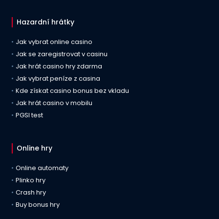
Hazardní hrátky
Jak vybrat online casino
Jak se zaregistrovat v casinu
Jak hrát casino hry zdarma
Jak vybrat peníze z casina
Kde získat casino bonus bez vkladu
Jak hrát casino v mobilu
PGSI test
Online hry
Online automaty
Plinko hry
Crash hry
Buy bonus hry