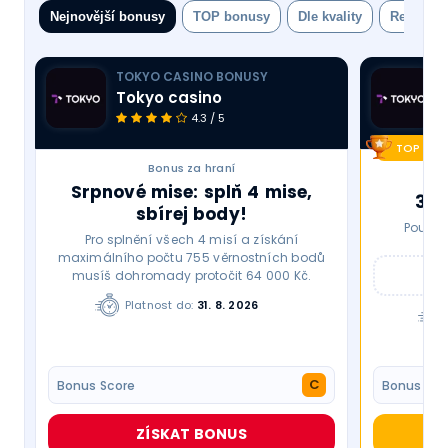
Nejnovější bonusy
TOP bonusy
Dle kvality
Registra
TOKYO CASINO BONUSY
Tokyo casino
4.3 / 5
TOP
Bonus za hraní
Srpnové mise: splň 4 mise,
30 
sbírej body!
Použij 
Pro splnění všech 4 misí a získání
maximálního počtu 755 věrnostních bodů
musíš dohromady protočit 64 000 Kč.
Platnost do:
31. 8. 2026
C
Bonus Score
Bonus Sco
ZÍSKAT BONUS
Z