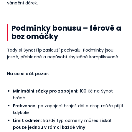
vánoční dárek.
Podmínky bonusu – férově a
bez omáčky
Tady si SynotTip zaslouží pochvalu. Podmínky jsou
jasné, přehledné a nepůsobí zbytečně komplikovaně.
Na co si dát pozor:
Minimální sázky pro zapojení:
100 Kč na Synot
hrách
Frekvence:
po zapojení hraješ dál a drop může přijít
kdykoliv
Limit odměn:
každý typ odměny můžeš získat
pouze jednou v rámci každé vlny