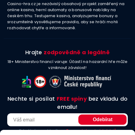
Casino-hra.cz je nezávislý obsahový projekt zaměřený na
online kasina, herní automaty a bonusové nabídky na
českém trhu. Testujeme kasina, analyzujeme bonusy a
srozumitelně vysvětlujeme pravidla, aby se hráči mohli
rozhodovat chytře a informovaně.
Hrajte
zodpovědně a legálně
18+ Ministerstvo financí varuje: Účastí na hazardní hře může
vzniknout závislost!
Nechte si posílat
FREE spiny
bez vkladu do
emailu!
Odesláním souhlasíte se
Zpracování osobních údajů