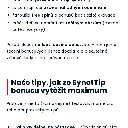
ti, co mají rádi
akce s náhodnými odměnami
fanoušci
free spinů
a bonusů bez složité aktivace
hráči, kteří se nebrání ani
reálným dárkům
(merch
potěší vždycky)
Pokud hledáš
nejlepší casino bonus
, který není jen o
točení bonusových peněz dokola, ale o skutečné
zábavě, tady jsi na správné adrese.
Naše tipy, jak ze SynotTip
bonusu vytěžit maximum
Protože jsme to (samozřejmě) testovali, máme pro
tebe pár praktických tipů:
Hraj pravidelně, ne nárazově
– čím víc spinů, tím