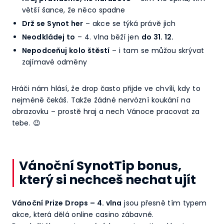
větší šance, že něco spadne
Drž se Synot her
– akce se týká právě jich
Neodkládej to
– 4. vlna běží jen
do 31. 12.
Nepodceňuj kolo štěstí
– i tam se můžou skrývat
zajímavé odměny
Hráči nám hlásí, že drop často přijde ve chvíli, kdy to
nejméně čekáš. Takže žádné nervózní koukání na
obrazovku – prostě hraj a nech Vánoce pracovat za
tebe. 😉
Vánoční SynotTip bonus,
který si nechceš nechat ujít
Vánoční Prize Drops – 4. vlna
jsou přesně tím typem
akce, která dělá online casino zábavné.