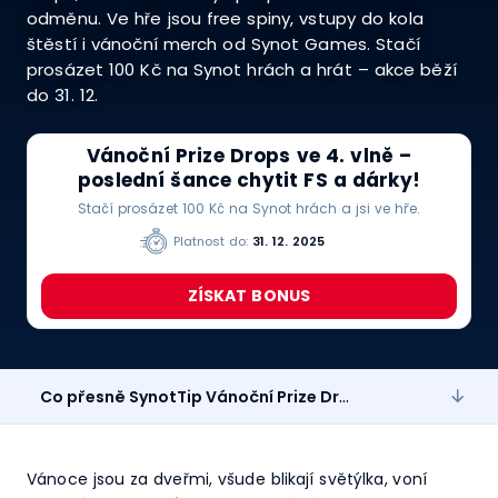
odměnu. Ve hře jsou free spiny, vstupy do kola
štěstí i vánoční merch od Synot Games. Stačí
prosázet 100 Kč na Synot hrách a hrát – akce běží
do 31. 12.
Vánoční Prize Drops ve 4. vlně –
poslední šance chytit FS a dárky!
Stačí prosázet 100 Kč na Synot hrách a jsi ve hře.
Platnost do:
31. 12. 2025
ZÍSKAT BONUS
Co přesně SynotTip Vánoční Prize Drops nabízí?
Vánoce jsou za dveřmi, všude blikají světýlka, voní