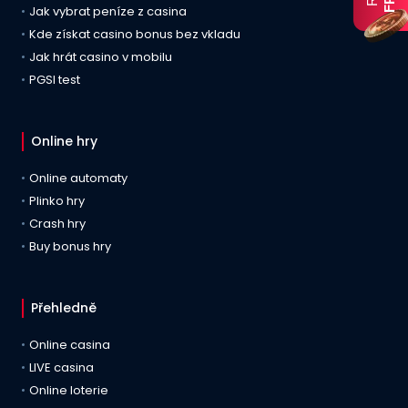
Jak vybrat peníze z casina
Kde získat casino bonus bez vkladu
Jak hrát casino v mobilu
PGSI test
Online hry
Online automaty
Plinko hry
Crash hry
Buy bonus hry
Přehledně
Online casina
LIVE casina
Online loterie