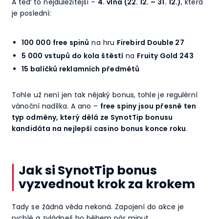
A teď to nejdůležitější –
4. vlna (22. 12. – 31. 12.)
, která
je poslední:
100 000 free spinů
na hru
Firebird Double 27
5 000 vstupů do kola štěstí
na
Fruity Gold 243
15 balíčků reklamních předmětů
Tohle už není jen tak nějaký bonus, tohle je regulérní
vánoční nadílka. A ano –
free spiny jsou přesně ten
typ odměny, který dělá ze SynotTip bonusu
kandidáta na nejlepší casino bonus konce roku
.
Jak si SynotTip bonus
vyzvednout krok za krokem
Tady se žádná věda nekoná. Zapojení do akce je
rychlé a zvládneš ho během pár minut.