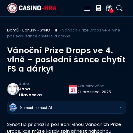
0
Domů
»
Bonusy
»
SYNOT TIP
»
Vánoční Prize Drops ve 4. vlně –
poslední šance chytit FS a dárky!
Vánoční Prize Drops ve 4.
vlně – poslední šance chytit
FS a dárky!
Autor
Aktualizováno
Jana
21
21. prosince, 2025
Hlavacova
Shrnout pomocí AI
▼
SynotTip přichází s poslední vlnou Vánočních Prize
Drops, kde může každý spin přinést náhodnou