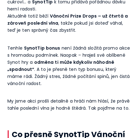
cukroví… a
SynotTip
k tomu přidává pořádnou dávku
herní radosti.
Aktuálně totiž běží
Vánoční Prize Drops – už čtvrtá a
zároveň poslední vlna
, takže pokud jsi doteď váhal,
teď je ten správný čas zbystřit.
Tenhle
SynotTip bonus
není žádná složitá promo akce
s hromadou podmínek. Naopak – hraješ své oblíbené
Synot hry a
odměna ti může kdykoliv náhodně
„spadnout“
. A to je přesně ten typ bonusu, který
máme rádi. Žádný stres, žádné počítání spinů, jen čistá
vánoční radost.
My jsme akci prošli detailně a hráči nám hlásí, že právě
tahle poslední vlna je hodně štědrá. Tak pojďme na to.
Co přesně SynotTip Vánoční