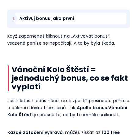
Aktivuj bonus jako první
Když zapomeneš kliknout na „Aktivovat bonus“,
vsazené peníze se nepočítají. A to by byla škoda.
Vánoční Kolo Štěstí =
jednoduchý bonus, co se fakt
vyplatí
Jestli letos hledáš něco, co ti zpestří prosinec a přihraje
ti pěknou dávku free spinů, tak
Apollo bonus Vánoční
Kolo Štěstí
je přesně to, co by ti nemělo uniknout.
Každé zatočení vyhrává
, můžeš získat až
100 free