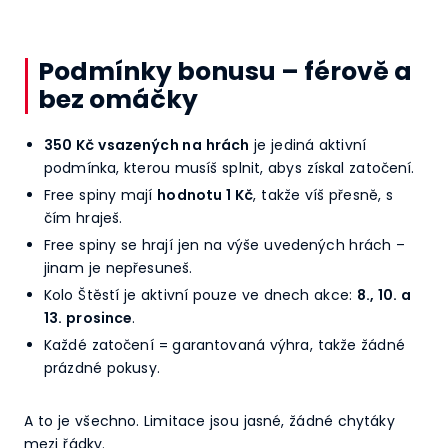
Podmínky bonusu – férově a
bez omáčky
350 Kč vsazených na hrách
je jediná aktivní
podmínka, kterou musíš splnit, abys získal zatočení.
Free spiny mají
hodnotu 1 Kč
, takže víš přesně, s
čím hraješ.
Free spiny se hrají jen na výše uvedených hrách –
jinam je nepřesuneš.
Kolo Štěstí je aktivní pouze ve dnech akce:
8., 10. a
13. prosince
.
Každé zatočení = garantovaná výhra, takže žádné
prázdné pokusy.
A to je všechno. Limitace jsou jasné, žádné chytáky
mezi řádky.