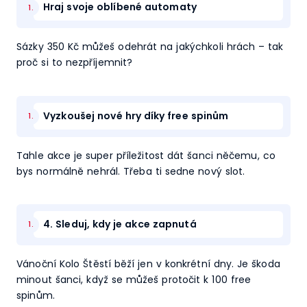
Hraj svoje oblíbené automaty
Sázky 350 Kč můžeš odehrát na jakýchkoli hrách – tak
proč si to nezpříjemnit?
Vyzkoušej nové hry díky free spinům
Tahle akce je super příležitost dát šanci něčemu, co
bys normálně nehrál. Třeba ti sedne nový slot.
4
.
Sleduj, kdy je akce zapnutá
Vánoční Kolo Štěstí běží jen v konkrétní dny. Je škoda
minout šanci, když se můžeš protočit k 100 free
spinům.