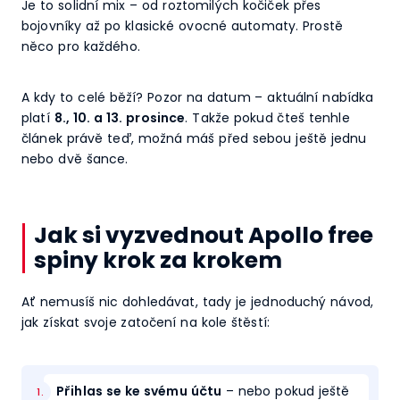
Je to solidní mix – od roztomilých kočiček přes
bojovníky až po klasické ovocné automaty. Prostě
něco pro každého.
A kdy to celé běží? Pozor na datum – aktuální nabídka
platí
8., 10. a 13. prosince
. Takže pokud čteš tenhle
článek právě teď, možná máš před sebou ještě jednu
nebo dvě šance.
Jak si vyzvednout Apollo free
spiny krok za krokem
Ať nemusíš nic dohledávat, tady je jednoduchý návod,
jak získat svoje zatočení na kole štěstí:
Přihlas se ke svému účtu
– nebo pokud ještě