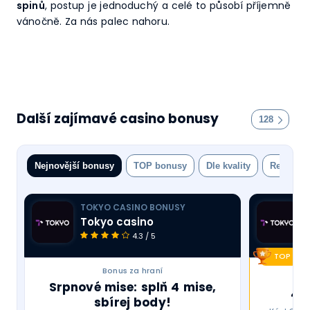
spinů
, postup je jednoduchý a celé to působí příjemně
vánočně. Za nás palec nahoru.
Další zajímavé casino bonusy
128
Nejnovější bonusy
TOP bonusy
Dle kvality
Registra
TOKYO CASINO BONUSY
Tokyo casino
4.3 / 5
TOP
Bonus za hraní
Srpnové mise: splň 4 mise,
40 
sbírej body!