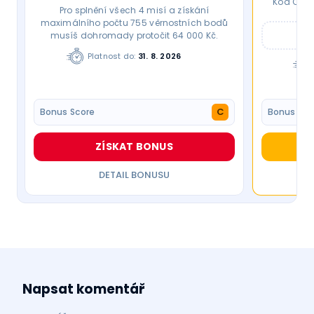
Kód CASI
Pro splnění všech 4 misí a získání
maximálního počtu 755 věrnostních bodů
musíš dohromady protočit 64 000 Kč.
Platnost do:
31. 8. 2026
C
Bonus Score
Bonus Sco
ZÍSKAT BONUS
Z
DETAIL BONUSU
Napsat komentář