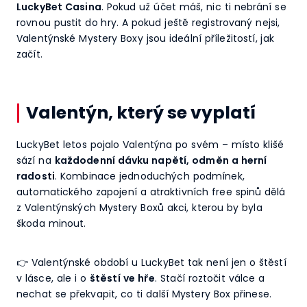
LuckyBet Casina
. Pokud už účet máš, nic ti nebrání se
rovnou pustit do hry. A pokud ještě registrovaný nejsi,
Valentýnské Mystery Boxy jsou ideální příležitostí, jak
začít.
Valentýn, který se vyplatí
LuckyBet letos pojalo Valentýna po svém – místo klišé
sází na
každodenní dávku napětí, odměn a herní
radosti
. Kombinace jednoduchých podmínek,
automatického zapojení a atraktivních free spinů dělá
z Valentýnských Mystery Boxů akci, kterou by byla
škoda minout.
👉 Valentýnské období u LuckyBet tak není jen o štěstí
v lásce, ale i o
štěstí ve hře
. Stačí roztočit válce a
nechat se překvapit, co ti další Mystery Box přinese.