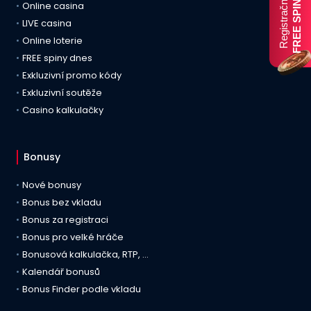
FREE SPINY
Registrační
Online casina
LIVE casina
Online loterie
FREE spiny dnes
Exkluzivní promo kódy
Exkluzivní soutěže
Casino kalkulačky
Bonusy
Nové bonusy
Bonus bez vkladu
Bonus za registraci
Bonus pro velké hráče
Bonusová kalkulačka, RTP, …
Kalendář bonusů
Bonus Finder podle vkladu