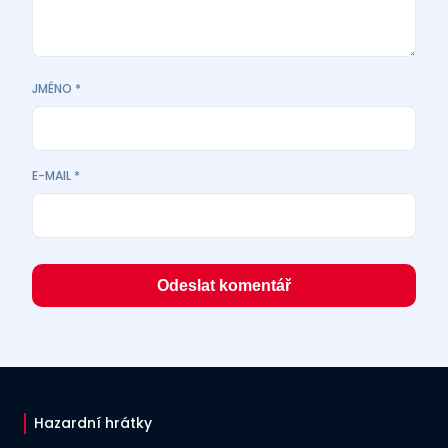
JMÉNO
*
E-MAIL
*
Hazardní hrátky