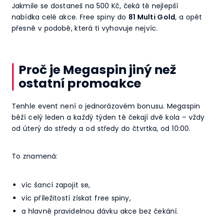
Jakmile se dostaneš na 500 Kč, čeká tě nejlepší
nabídka celé akce. Free spiny do
81 Multi Gold
, a opět
přesně v podobě, která ti vyhovuje nejvíc.
Proč je Megaspin jiný než
ostatní promoakce
Tenhle event není o jednorázovém bonusu. Megaspin
běží celý leden a každý týden tě čekají dvě kola – vždy
od úterý do středy a od středy do čtvrtka, od 10:00.
To znamená:
víc šancí zapojit se,
víc příležitostí získat free spiny,
a hlavně pravidelnou dávku akce bez čekání.