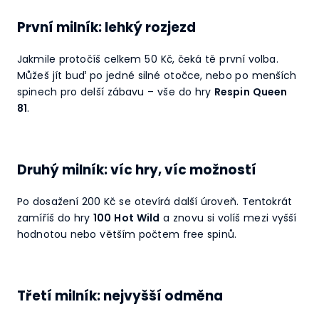
První milník: lehký rozjezd
Jakmile protočíš celkem 50 Kč, čeká tě první volba.
Můžeš jít buď po jedné silné otočce, nebo po menších
spinech pro delší zábavu – vše do hry
Respin Queen
81
.
Druhý milník: víc hry, víc možností
Po dosažení 200 Kč se otevírá další úroveň. Tentokrát
zamíříš do hry
100 Hot Wild
a znovu si volíš mezi vyšší
hodnotou nebo větším počtem free spinů.
Třetí milník: nejvyšší odměna