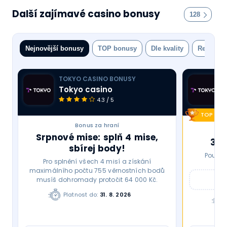
Další zajímavé casino bonusy
128
Nejnovější bonusy
TOP bonusy
Dle kvality
Registra
TOKYO CASINO BONUSY
Tokyo casino
4.3 / 5
TOP
Bonus za hraní
Srpnové mise: splň 4 mise,
30 
sbírej body!
Použij 
Pro splnění všech 4 misí a získání
maximálního počtu 755 věrnostních bodů
musíš dohromady protočit 64 000 Kč.
Platnost do:
31. 8. 2026