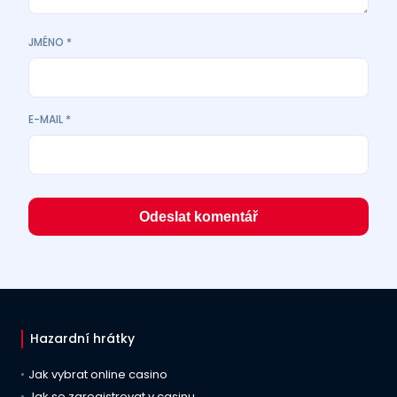
JMÉNO
*
E-MAIL
*
Hazardní hrátky
Jak vybrat online casino
Jak se zaregistrovat v casinu