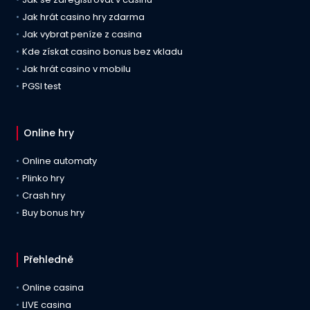
Jak hrát casino hry zdarma
Jak vybrat peníze z casina
Kde získat casino bonus bez vkladu
Jak hrát casino v mobilu
PGSI test
Online hry
Online automaty
Plinko hry
Crash hry
Buy bonus hry
Přehledně
Online casina
LIVE casina