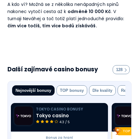
A kdo ví? Možná se z několika nenápadných spinů
nakonec vytočí cesta až k
odměně 10 000 Kč
. V
turnaji Neváhej a toč totiž platí jednoduché pravidlo:
čím více točíš, tím více bodů získáváš.
Další zajímavé casino bonusy
128
Nejnovější bonusy
TOP bonusy
Dle kvality
Registra
TOKYO CASINO BONUSY
Tokyo casino
4.3 / 5
TOP
Bonus za hraní