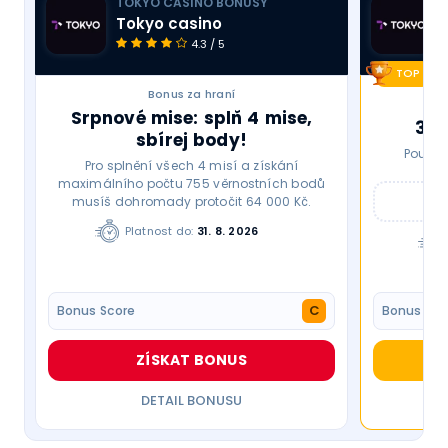
TOKYO CASINO BONUSY
Tokyo casino
4.3 / 5
TOP
Bonus za hraní
Srpnové mise: splň 4 mise,
30 
sbírej body!
Použij 
Pro splnění všech 4 misí a získání
maximálního počtu 755 věrnostních bodů
musíš dohromady protočit 64 000 Kč.
Platnost do:
31. 8. 2026
C
Bonus Score
Bonus Sco
ZÍSKAT BONUS
Z
DETAIL BONUSU