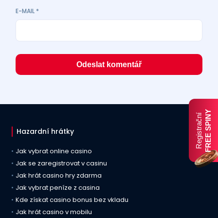
E-MAIL
*
FREE SPINY
Registrační
Hazardní hrátky
Jak vybrat online casino
Jak se zaregistrovat v casinu
Jak hrát casino hry zdarma
Jak vybrat peníze z casina
Kde získat casino bonus bez vkladu
Jak hrát casino v mobilu