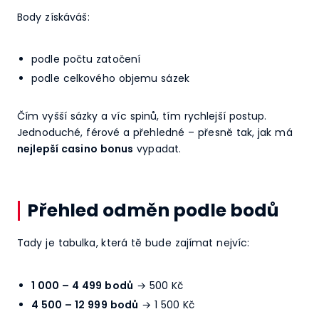
Body získáváš:
podle počtu zatočení
podle celkového objemu sázek
Čím vyšší sázky a víc spinů, tím rychlejší postup.
Jednoduché, férové a přehledné – přesně tak, jak má
nejlepší casino bonus
vypadat.
Přehled odměn podle bodů
Tady je tabulka, která tě bude zajímat nejvíc:
1 000 – 4 499 bodů
→ 500 Kč
4 500 – 12 999 bodů
→ 1 500 Kč