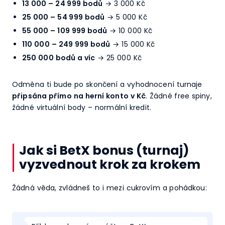
13 000 – 24 999 bodů
→ 3 000 Kč
25 000 – 54 999 bodů
→ 5 000 Kč
55 000 – 109 999 bodů
→ 10 000 Kč
110 000 – 249 999 bodů
→ 15 000 Kč
250 000 bodů a víc
→ 25 000 Kč
Odměna ti bude po skončení a vyhodnocení turnaje
připsána přímo na herní konto v Kč
. Žádné free spiny,
žádné virtuální body – normální kredit.
Jak si BetX bonus (turnaj)
vyzvednout krok za krokem
Žádná věda, zvládneš to i mezi cukrovím a pohádkou: