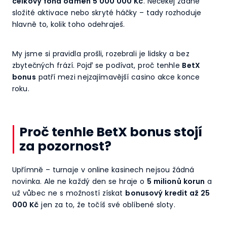
celkový fond odměn 5 000 000 Kč
. Nečekej žádné
složité aktivace nebo skryté háčky – tady rozhoduje
hlavně to, kolik toho odehraješ.
My jsme si pravidla prošli, rozebrali je lidsky a bez
zbytečných frází. Pojď se podívat, proč tenhle
BetX
bonus
patří mezi nejzajímavější casino akce konce
roku.
Proč tenhle BetX bonus stojí
za pozornost?
Upřímně – turnaje v online kasinech nejsou žádná
novinka. Ale ne každý den se hraje o
5 milionů korun
a
už vůbec ne s možností získat
bonusový kredit až 25
000 Kč
jen za to, že točíš své oblíbené sloty.