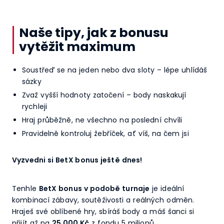
Naše tipy, jak z bonusu
vytěžit maximum
Soustřeď se na jeden nebo dva sloty – lépe uhlídáš
sázky
Zvaž vyšší hodnoty zatočení – body naskakují
rychleji
Hraj průběžně, ne všechno na poslední chvíli
Pravidelně kontroluj žebříček, ať víš, na čem jsi
Vyzvedni si BetX bonus ještě dnes!
Tenhle
BetX bonus v podobě turnaje
je ideální
kombinací zábavy, soutěživosti a reálných odměn.
Hraješ své oblíbené hry, sbíráš body a máš šanci si
přijít až na
25 000 Kč
z fondu 5 milionů.