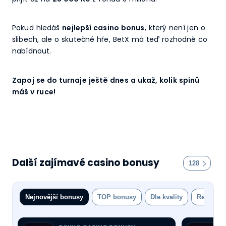
Pokud hledáš
nejlepší casino bonus
, který není jen o
slibech, ale o skutečné hře, BetX má teď rozhodně co
nabídnout.
Zapoj se do turnaje ještě dnes a ukaž, kolik spinů
máš v ruce!
Další zajímavé casino bonusy
128
Nejnovější bonusy
TOP bonusy
Dle kvality
Registra