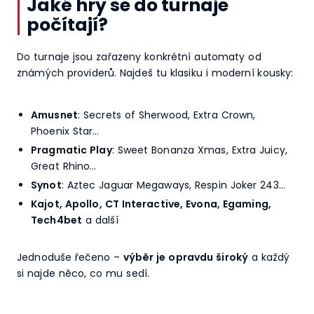
Jaké hry se do turnaje
počítají?
Do turnaje jsou zařazeny konkrétní automaty od
známých providerů. Najdeš tu klasiku i moderní kousky:
Amusnet
: Secrets of Sherwood, Extra Crown,
Phoenix Star…
Pragmatic Play
: Sweet Bonanza Xmas, Extra Juicy,
Great Rhino…
Synot
: Aztec Jaguar Megaways, Respin Joker 243…
Kajot, Apollo, CT Interactive, Evona, Egaming,
Tech4bet
a další
Jednoduše řečeno –
výběr je opravdu široký
a každý
si najde něco, co mu sedí.