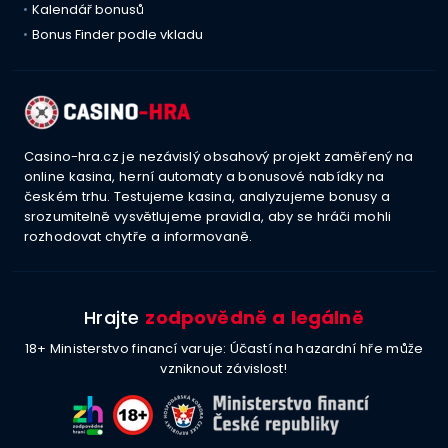
Kalendář bonusů
Bonus Finder podle vkladu
Casino-hra.cz je nezávislý obsahový projekt zaměřený na
online kasina, herní automaty a bonusové nabídky na
českém trhu. Testujeme kasina, analyzujeme bonusy a
srozumitelně vysvětlujeme pravidla, aby se hráči mohli
rozhodovat chytře a informovaně.
Hrajte
zodpovědně a legálně
18+ Ministerstvo financí varuje: Účastí na hazardní hře může
vzniknout závislost!