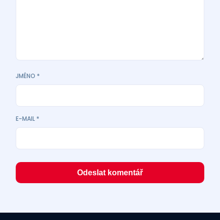
JMÉNO
*
E-MAIL
*