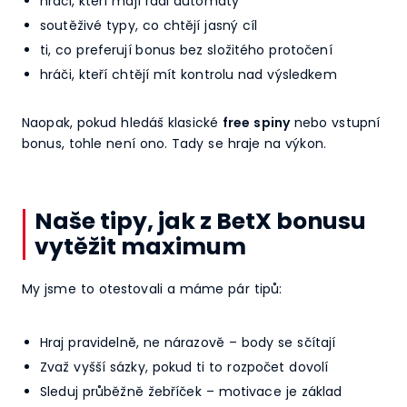
hráči, kteří mají rádi automaty
soutěživé typy, co chtějí jasný cíl
ti, co preferují bonus bez složitého protočení
hráči, kteří chtějí mít kontrolu nad výsledkem
Naopak, pokud hledáš klasické
free spiny
nebo vstupní
bonus, tohle není ono. Tady se hraje na výkon.
Naše tipy, jak z BetX bonusu
vytěžit maximum
My jsme to otestovali a máme pár tipů:
Hraj pravidelně, ne nárazově – body se sčítají
Zvaž vyšší sázky, pokud ti to rozpočet dovolí
Sleduj průběžně žebříček – motivace je základ