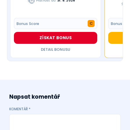
Platnost do:
31. 8. 2026
C
Bonus Score
Bonus Sco
ZÍSKAT BONUS
Z
DETAIL BONUSU
Napsat komentář
KOMENTÁŘ
*