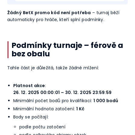
Žádný BetX promo kód není potřeba
– turnaj běží
automaticky pro hráče, kteří splní podmínky.
Podmínky turnaje – férově a
bez obalu
Tahle část je důležitá, takže žádné mlžení:
Platnost akce
:
26. 12. 2025 00:00:01 – 30. 12. 2025 23:59:59
Minimální počet bodů pro kvalifikaci:
1 000 bodů
Minimální hodnota zatočení:
1 Kč
Body se počítají:
podle počtu zatočení