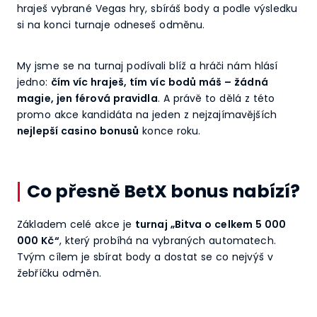
hraješ vybrané Vegas hry, sbíráš body a podle výsledku
si na konci turnaje odneseš odměnu.
My jsme se na turnaj podívali blíž a hráči nám hlásí
jedno:
čím víc hraješ, tím víc bodů máš – žádná
magie, jen férová pravidla
. A právě to dělá z této
promo akce kandidáta na jeden z nejzajímavějších
nejlepší casino bonusů
konce roku.
Co přesně BetX bonus nabízí?
Základem celé akce je
turnaj „Bitva o celkem 5 000
000 Kč“
, který probíhá na vybraných automatech.
Tvým cílem je sbírat body a dostat se co nejvýš v
žebříčku odměn.