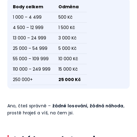
Body celkem
Odměna
1 000 – 4 499
500 Kč
4 500 – 12 999
1 500 Kč
13 000 – 24 999
3 000 Kč
25 000 – 54 999
5 000 Kč
55 000 – 109 999
10 000 Kč
110 000 – 249 999
15 000 Kč
250 000+
25 000 Kč
Ano, čteš správně –
žádné losování, žádná náhoda
,
prostě hraješ a víš, na čem jsi.