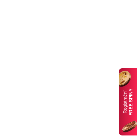
FREE SPINY
Registrační