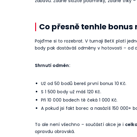
zábavu. Žádné složité podmínky, žádné triky –
Co přesně tenhle bonus 
Pojďme si to rozebrat. V turnaji BetX platí je
body pak dostáváš odměny v hotovosti – od 
Shrnutí odměn:
Už od 50 bodů bereš první bonus 10 Kč.
S 1 500 body už máš 120 Kč.
Při 10 000 bodech tě čeká 1 000 Kč.
A pokud jsi fakt borec a nasázíš 150 000+ 
To ale není všechno – součástí akce je i
celk
opravdu obrovská.