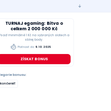
TURNAJ egaming: Bitva o
celkem 2 000 000 Kč
Vsaď minimálně 1 Kč na vybraných slotech a
sbírej body.
Platnost do:
9. 10. 2025
ZÍSKAT BONUS
tegorie bonusu:
končené❗️