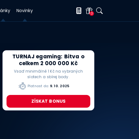
lánky
Novinky
0
TURNAJ egaming: Bitva o
celkem 2 000 000 Kč
Vsaď minimálně 1 Kč na vybraných
slotech a sbírej body.
Platnost do:
9. 10. 2025
ZÍSKAT BONUS