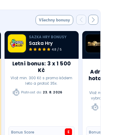
Všechny bonusy
SAZKA HRY BONUSY
MAGIC PLANE
BONUSY
Sazka Hry
Magic Plan
4.8 / 5
4.5
Letní bonus: 3 x 1 500
Bonus za hraní
Kč
Adrenalinový B
hotovost nebo M
Vlož min. 300 Kč s promo kódem
leto a protoč 35x.
body
Platnost do:
23. 8. 2026
Vlož min. 100 Kč a proto
vybraných hrách od W
Platnost do:
9. 8. 2
E
Bonus Score
Bonus Score