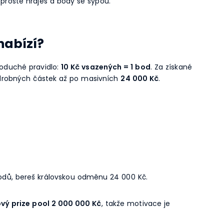
 prostě hraješ a body se sypou.
nabízí?
dnoduché pravidlo:
10 Kč vsazených = 1 bod
. Za získané
drobných částek až po masivních
24 000 Kč
.
bodů, bereš královskou odměnu 24 000 Kč.
ový prize pool 2 000 000 Kč
, takže motivace je