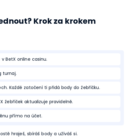
vednout? Krok za krokem
v BetX online casinu.
turnaj.
ch. Každé zatočení ti přidá body do žebříčku.
 žebříček aktualizuje pravidelně.
ěnu přímo na účet.
stě hraješ, sbíráš body a užíváš si.