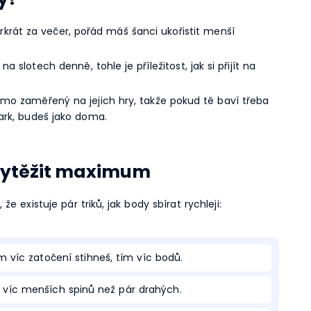
árkrát za večer, pořád máš šanci ukořistit menší
a slotech denně, tohle je příležitost, jak si přijít na
římo zaměřený na jejich hry, takže pokud tě baví třeba
Dark, budeš jako doma.
 vytěžit maximum
že existuje pár triků, jak body sbírat rychleji:
 víc zatočení stihneš, tím víc bodů.
í víc menších spinů než pár drahých.