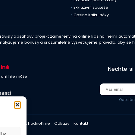
Exkluzivní soutěže
Casino kalkulačky
závislý obsahový projekt zaměřený na online kasina, herní autom
nalyzujeme bonusy a srozumitelně vysvětlujeme pravidla, aby se h
lně
Nechte si
ardní hře může
Odeslán
í zásady
Jak hodnotíme
Odkazy
Kontakt
lby