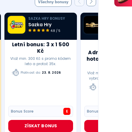
Všechny bonusy
SAZKA HRY BONUSY
MAGIC PLANE
BONUSY
Sazka Hry
Magic Plan
4.8 / 5
4.5
Letní bonus: 3 x 1 500
Bonus za hraní
Kč
Adrenalinový B
hotovost nebo M
Vlož min. 300 Kč s promo kódem
leto a protoč 35x.
body
Platnost do:
23. 8. 2026
Vlož min. 100 Kč a proto
vybraných hrách od W
Platnost do:
9. 8. 2
E
Bonus Score
Bonus Score
ZÍSKAT BONUS
ZÍSKAT BONU