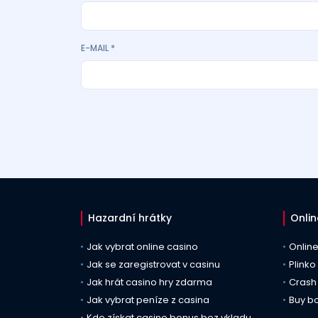
E-MAIL
*
Hazardní hrátky
Onlin
Jak vybrat online casino
Onlin
Jak se zaregistrovat v casinu
Plinko
Jak hrát casino hry zdarma
Crash
Jak vybrat peníze z casina
Buy b
Kde získat casino bonus bez vkladu