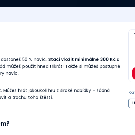
d dostaneš 50 % navíc.
Stačí vložit minimálně 300 Kč a
kód můžeš použít hned třikrát! Takže si můžeš postupně
ry navíc.
. Můžeš hrát jakoukoli hru z široké nabídky – žádná
Ka
vit a trochu toho štěstí.
U
kem?