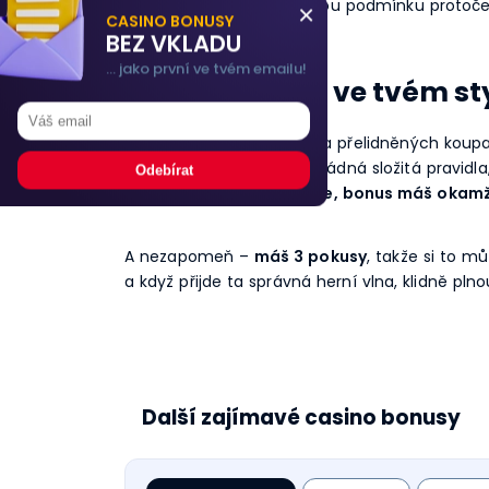
Stačí splnit jednoduchou podmínku protoč
×
CASINO BONUSY
BEZ VKLADU
... jako první ve tvém emailu!
Letní pohoda ve tvém st
Zatímco jiní se mačkají na přelidněných koupa
má skutečnou hodnotu. Žádná složitá pravidla
kód zmrzka, vložíš peníze, bonus máš okamž
A nezapomeň –
máš 3 pokusy
, takže si to mů
a když přijde ta správná herní vlna, klidně plno
Další zajímavé casino bonusy