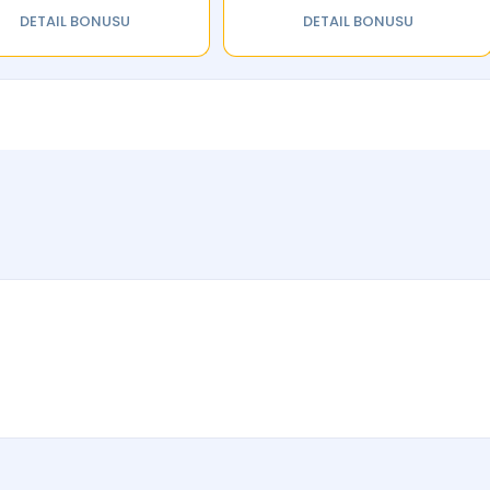
DETAIL BONUSU
DETAIL BONUSU