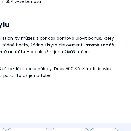
ení 35× výše bonusu
ylu
lištích, ty můžeš z pohodlí domova ulovit bonus, který
, žádné háčky, žádná skrytá překvapení.
Prostě zadáš
itě na účtu
– a pak už si jen užíváš točení.
žeš rozdělit podle nálady. Dnes 500 Kč, zítra tisícovku…
u porci. To už je na tobě.