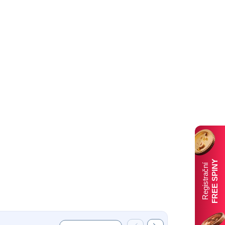
FREE SPINY
Registrační