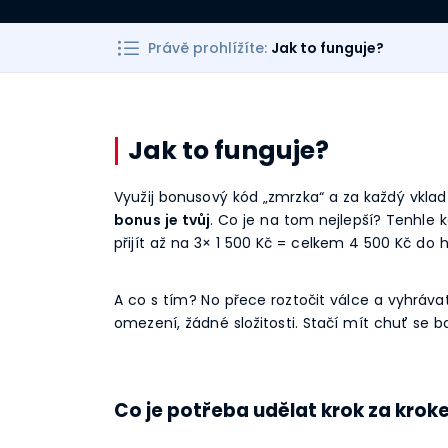
Právě prohlížíte:
Jak to funguje?
Jak to funguje?
Využij bonusový kód „zmrzka“ a za každý vkla
bonus je tvůj
. Co je na tom nejlepší? Tenhle 
přijít až na 3× 1 500 Kč = celkem 4 500 Kč do h
A co s tím? No přece roztočit válce a vyhrávat
omezení, žádné složitosti. Stačí mít chuť se ba
Co je potřeba udělat krok za kro