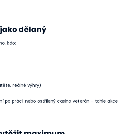
 jako dělaný
ho, kdo:
těže, reálné výhry)
ení po práci, nebo ostřílený casino veterán – tahle akce
 vytěžit maximum