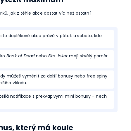
ků, jak z téhle akce dostat víc než ostatní:
to doplňkové akce právě v pátek a sobotu, kde
ako
Book of Dead
nebo
Fire Joker
mají skvělý poměr
dy můžeš vyměnit za další bonusy nebo free spiny
alšího vkladu.
sílá notifikace s překvapivými mini bonusy – nech
nus, který má koule