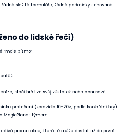
 žádné složité formuláře, žádné podmínky schované
eno do lidské řeči)
né “malé písmo”.
soutěži
eníze, stačí hrát za svůj zůstatek nebo bonusové
nku protočení (zpravidla 10–20×, podle konkrétní hry)
mo MagicPlanet týmem
octivá promo akce, která tě může dostat až do první