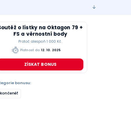
Soutěž o lístky na Oktagon 79 +
FS a věrnostní body
Protoč alespoň 1 000 Kč.
Platnost do:
12. 10. 2025
ZÍSKAT BONUS
tegorie bonusu:
končené❗️