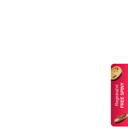
FREE SPINY
Registrační