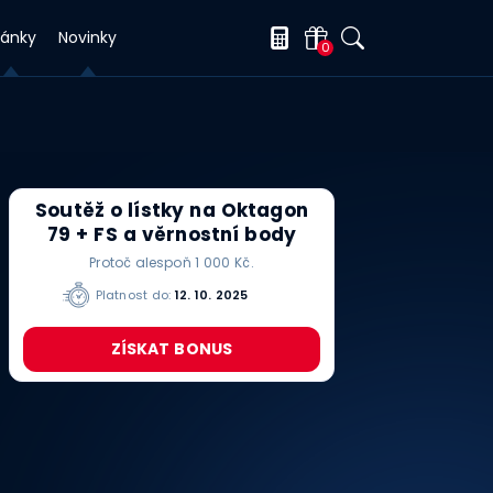
lánky
Novinky
0
Soutěž o lístky na Oktagon
79 + FS a věrnostní body
Protoč alespoň 1 000 Kč.
Platnost do:
12. 10. 2025
ZÍSKAT BONUS