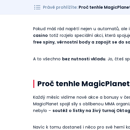
Právě prohlížíte:
Proč tenhle MagicPlanet
Pokud máš rád napětí nejen u automatů, ale i 
casino
totiž rozjelo speciální akci, která spo
free spiny, věrnostní body a zapojit se do s
A to všechno
bez nutnosti vkladu
. Jo, čteš 
Proč tenhle MagicPlanet 
Každý měsíc vidíme nové akce a bonusy v čes
MagicPlanet spojil síly s oblíbenou MMA organ
nebylo –
soutěž o lístky na živý turnaj Okta
Navíc k tomu dostaneš i něco pro své herní 