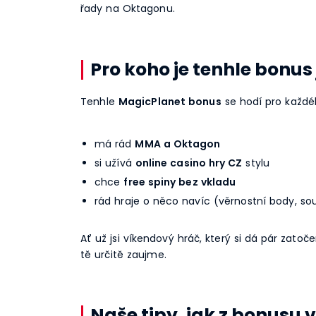
řady na Oktagonu.
Pro koho je tenhle bonus
Tenhle
MagicPlanet bonus
se hodí pro každé
má rád
MMA a Oktagon
si užívá
online casino hry CZ
stylu
chce
free spiny bez vkladu
rád hraje o něco navíc (věrnostní body, sou
Ať už jsi víkendový hráč, který si dá pár zatoč
tě určitě zaujme.
Naše tipy, jak z bonusu