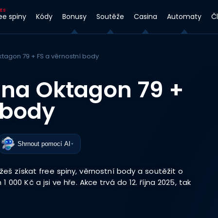
ee spiny
Kódy
Bonusy
Soutěže
Casina
Automaty
Č
Oktagon 79 + FS a věrnostní body
y na Oktagon 79 +
 body
Shrnout pomocí AI
▼
žeš získat free spiny, věrnostní body a soutěžit o
 000 Kč a jsi ve hře. Akce trvá do 12. října 2025, tak