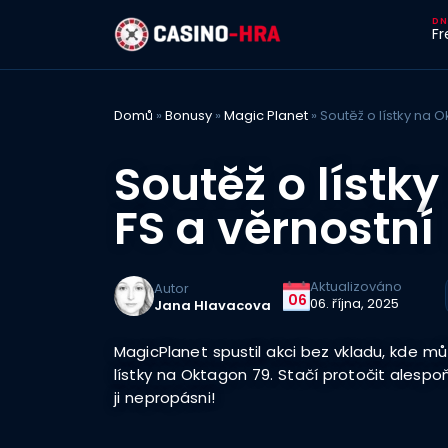
Fr
Domů
»
Bonusy
»
Magic Planet
»
Soutěž o lístky na 
Soutěž o lístk
FS a věrnostní
Aktualizováno
Autor
06
06. října, 2025
Jana Hlavacova
MagicPlanet spustil akci bez vkladu, kde mů
lístky na Oktagon 79. Stačí protočit alespoň 1
ji nepropásni!