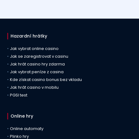
Hazardní hrátky
Jak vybrat online casino
Jak se zaregistrovat v casinu
Jak hrát casino hry zdarma
Jak vybrat peníze z casina
Kde získat casino bonus bez vkladu
Jak hrát casino v mobilu
PGSI test
Online hry
Online automaty
Plinko hry