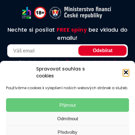
Nechte si posílat
FREE spiny
bez vkladu do
emailu!
Odesláním souhlasíte se
Zpracování osobních údajů
Spravovat souhlas s
cookies
O nás
Podmínky užití
Etické principy
Redakční zásady
Používáme cookies k vylepšení našich webových stránek a služeb.
Jak hodnotíme
Odkazy
Kontakt
Přijmout
Odmítnout
Provozování hazardních her v České republice upravuje zákon
č.
186/2016 Sb.
Účast je povolena pouze osobám starším 18 let. Tento
Předvolby
web obsahuje affiliate odkazy, za registrace či vklady přes ně můžeme