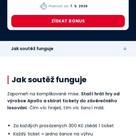
Platnost do:
7. 5. 2026
ZÍSKAT BONUS
Jak soutěž funguje
Jak soutěž funguje
Zapomeň na komplikované mise.
Stačí hrát hry od
výrobce Apollo a sbírat tickety do závěrečného
losování.
Čím víc hraješ, tím víc šancí máš.
Za každých prosázených 300 Kč získáš 1 ticket
Každý ticket = jedna šance na výhru