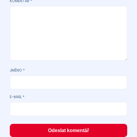
KOMENTÁŘ
*
JMÉNO
*
E-MAIL
*