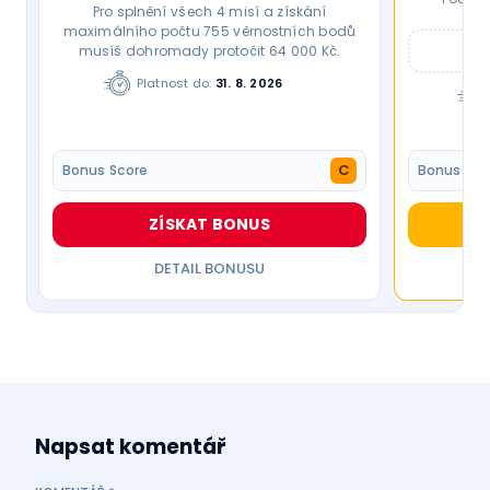
Pro splnění všech 4 misí a získání
maximálního počtu 755 věrnostních bodů
musíš dohromady protočit 64 000 Kč.
Platnost do:
31. 8. 2026
C
Bonus Score
Bonus Sco
ZÍSKAT BONUS
Z
DETAIL BONUSU
Napsat komentář