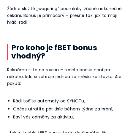
Žádné složité „wagering“ podmínky, žádné nekonečné
čekání. Bonus je přímočarý – přesně tak, jak to mají
hráči rádi.
Pro koho je fBET bonus
vhodný?
Řekněme si to na rovinu – tenhle bonus není pro
někoho, kdo si zahraje jednou za měsíc za stovku. Ale
pokud:
Rádi točíte automaty od SYNOTu,
Občas utratíte pár tisíc během týdne za hraní,
Baví vás odměny za aktivitu,
…tak je tenhle fBET bonus trefa do černého. 🎯