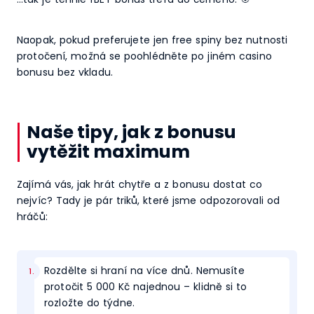
Naopak, pokud preferujete jen free spiny bez nutnosti
protočení, možná se poohlédněte po jiném casino
bonusu bez vkladu.
Naše tipy, jak z bonusu
vytěžit maximum
Zajímá vás, jak hrát chytře a z bonusu dostat co
nejvíc? Tady je pár triků, které jsme odpozorovali od
hráčů:
Rozdělte si hraní na více dnů. Nemusíte
protočit 5 000 Kč najednou – klidně si to
rozložte do týdne.