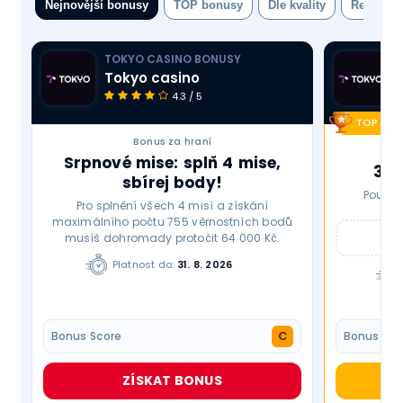
Nejnovější bonusy
TOP bonusy
Dle kvality
Registra
TOKYO CASINO BONUSY
Tokyo casino
4.3 / 5
TOP
Bonus za hraní
Srpnové mise: splň 4 mise,
30 
sbírej body!
Použij 
Pro splnění všech 4 misí a získání
maximálního počtu 755 věrnostních bodů
musíš dohromady protočit 64 000 Kč.
Platnost do:
31. 8. 2026
C
Bonus Score
Bonus Sco
ZÍSKAT BONUS
Z