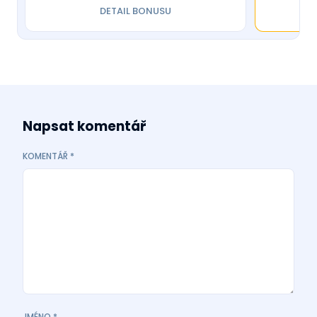
DETAIL BONUSU
Napsat komentář
KOMENTÁŘ
*
JMÉNO
*