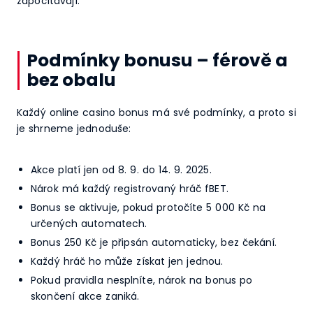
započítávají.
Podmínky bonusu – férově a
bez obalu
Každý online casino bonus má své podmínky, a proto si
je shrneme jednoduše:
Akce platí jen od 8. 9. do 14. 9. 2025.
Nárok má každý registrovaný hráč fBET.
Bonus se aktivuje, pokud protočíte 5 000 Kč na
určených automatech.
Bonus 250 Kč je připsán automaticky, bez čekání.
Každý hráč ho může získat jen jednou.
Pokud pravidla nesplníte, nárok na bonus po
skončení akce zaniká.