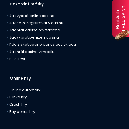
Hazardní hrátky
FREE SPINY
Registrační
Jak vybrat online casino
Jak se zaregistrovat v casinu
Jak hrát casino hry zdarma
Jak vybrat peníze z casina
Kde získat casino bonus bez vkladu
Jak hrát casino v mobilu
PGSI test
Online hry
Online automaty
Plinko hry
Crash hry
Buy bonus hry