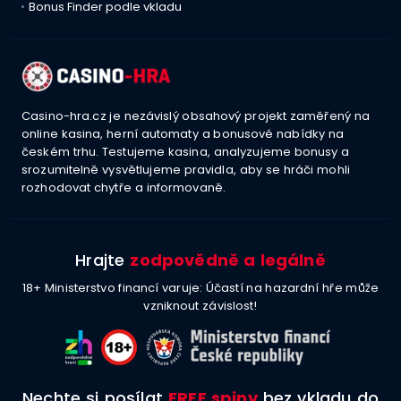
Bonus Finder podle vkladu
Casino-hra.cz je nezávislý obsahový projekt zaměřený na
online kasina, herní automaty a bonusové nabídky na
českém trhu. Testujeme kasina, analyzujeme bonusy a
srozumitelně vysvětlujeme pravidla, aby se hráči mohli
rozhodovat chytře a informovaně.
Hrajte
zodpovědně a legálně
18+ Ministerstvo financí varuje: Účastí na hazardní hře může
vzniknout závislost!
Nechte si posílat
FREE spiny
bez vkladu do