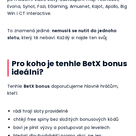
Evona, Synot, Fazi, EGaming, Amusnet, Kajot, Apollo, Big
Win i CT Interactive.
To znamená jediné:
nemusíš se nutit do jednoho
slotu
, který tě nebaví. Každý si najde ten svůj.
Pro koho je tenhle BetX bonus
ideální?
Tenhle
BetX bonus
doporučujeme hlavně hráčům,
kteří:
rádi hrají sloty pravidelně
chtějí free spiny bez složitých bonusových kódů
baví je plnit výzvy a postupovat po levelech
hledají dlouhodobější promo akci, ne jen