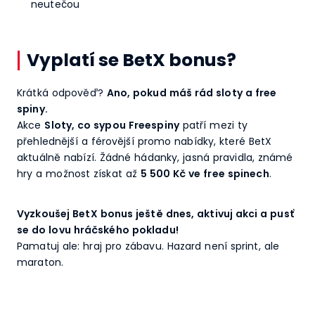
neutečou
Vyplatí se BetX bonus?
Krátká odpověď?
Ano, pokud máš rád sloty a free
spiny.
Akce
Sloty, co sypou Freespiny
patří mezi ty
přehlednější a férovější promo nabídky, které BetX
aktuálně nabízí. Žádné hádanky, jasná pravidla, známé
hry a možnost získat až
5 500 Kč ve free spinech
.
Vyzkoušej BetX bonus ještě dnes, aktivuj akci a pusť
se do lovu hráčského pokladu!
Pamatuj ale: hraj pro zábavu. Hazard není sprint, ale
maraton.