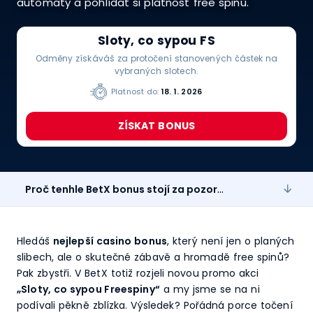
automaty a pohlídat si platnost free spinů.
Sloty, co sypou FS
Odměny získáváš za protočení stanovených částek na
vybraných slotech.
Platnost do:
18. 1. 2026
ZÍSKAT BONUS
Proč tenhle BetX bonus stojí za pozornost?
Hledáš
nejlepší casino bonus
, který není jen o planých
slibech, ale o skutečné zábavě a hromadě free spinů?
Pak zbystři. V BetX totiž rozjeli novou promo akci
„Sloty, co sypou Freespiny“
a my jsme se na ni
podívali pěkně zblízka. Výsledek? Pořádná porce točení