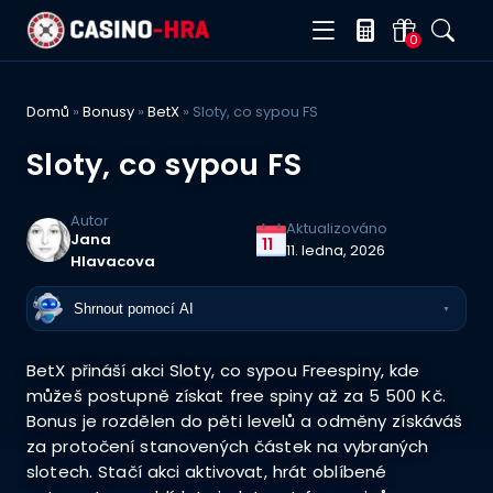
0
Domů
»
Bonusy
»
BetX
»
Sloty, co sypou FS
Sloty, co sypou FS
Autor
Aktualizováno
Jana
11
11. ledna, 2026
Hlavacova
Shrnout pomocí AI
▼
BetX přináší akci Sloty, co sypou Freespiny, kde
můžeš postupně získat free spiny až za 5 500 Kč.
Bonus je rozdělen do pěti levelů a odměny získáváš
za protočení stanovených částek na vybraných
slotech. Stačí akci aktivovat, hrát oblíbené