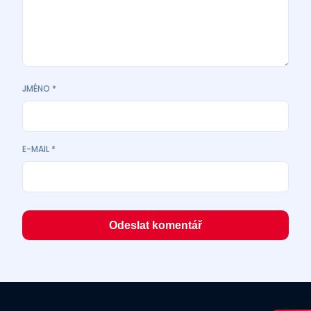
JMÉNO
*
E-MAIL
*