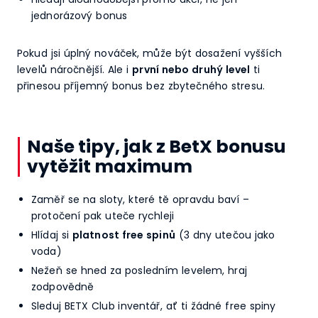
jednorázový bonus
Pokud jsi úplný nováček, může být dosažení vyšších
levelů náročnější. Ale i
první nebo druhý level
ti
přinesou příjemný bonus bez zbytečného stresu.
Naše tipy, jak z BetX bonusu
vytěžit maximum
Zaměř se na sloty, které tě opravdu baví –
protočení pak uteče rychleji
Hlídaj si
platnost free spinů
(3 dny utečou jako
voda)
Nežeň se hned za posledním levelem, hraj
zodpovědně
Sleduj BETX Club inventář, ať ti žádné free spiny