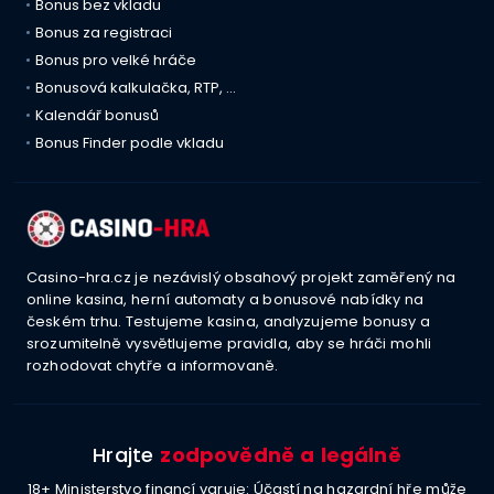
Bonus bez vkladu
Bonus za registraci
Bonus pro velké hráče
Bonusová kalkulačka, RTP, …
Kalendář bonusů
Bonus Finder podle vkladu
Casino-hra.cz je nezávislý obsahový projekt zaměřený na
online kasina, herní automaty a bonusové nabídky na
českém trhu. Testujeme kasina, analyzujeme bonusy a
srozumitelně vysvětlujeme pravidla, aby se hráči mohli
rozhodovat chytře a informovaně.
Hrajte
zodpovědně a legálně
18+ Ministerstvo financí varuje: Účastí na hazardní hře může