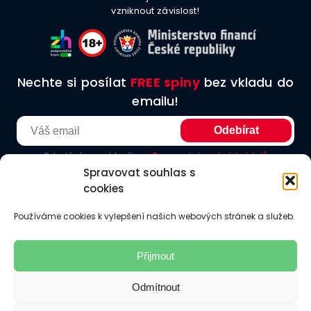
vzniknout závislost!
Nechte si posílat
FREE spiny
bez vkladu do
emailu!
Odesláním souhlasíte se
Zpracování osobních údajů
Spravovat souhlas s
cookies
O nás
Podmínky užití
Etické principy
Redakční zásady
Používáme cookies k vylepšení našich webových stránek a služeb.
Jak hodnotíme
Odkazy
Kontakt
Přijmout
Odmítnout
Provozování hazardních her v České republice upravuje zákon
č.
186/2016 Sb.
Účast je povolena pouze osobám starším 18 let. Tento