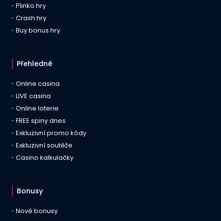
Plinko hry
Crash hry
Buy bonus hry
Přehledně
Online casina
LIVE casina
Online loterie
FREE spiny dnes
Exkluzivní promo kódy
Exkluzivní soutěže
Casino kalkulačky
Bonusy
Nové bonusy