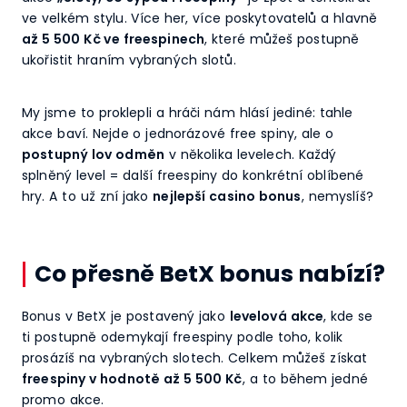
ve velkém stylu. Více her, více poskytovatelů a hlavně
až 5 500 Kč ve freespinech
, které můžeš postupně
ukořistit hraním vybraných slotů.
My jsme to proklepli a hráči nám hlásí jediné: tahle
akce baví. Nejde o jednorázové free spiny, ale o
postupný lov odměn
v několika levelech. Každý
splněný level = další freespiny do konkrétní oblíbené
hry. A to už zní jako
nejlepší casino bonus
, nemyslíš?
Co přesně BetX bonus nabízí?
Bonus v BetX je postavený jako
levelová akce
, kde se
ti postupně odemykají freespiny podle toho, kolik
prosázíš na vybraných slotech. Celkem můžeš získat
freespiny v hodnotě až 5 500 Kč
, a to během jedné
promo akce.