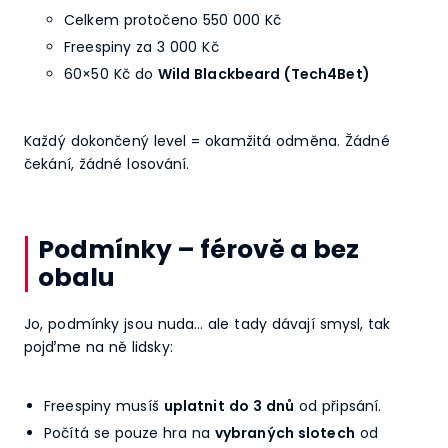
Celkem protočeno 550 000 Kč
Freespiny za 3 000 Kč
60×50 Kč do
Wild Blackbeard (Tech4Bet)
Každý dokončený level = okamžitá odměna. Žádné
čekání, žádné losování.
Podmínky – férově a bez
obalu
Jo, podmínky jsou nuda… ale tady dávají smysl, tak
pojďme na ně lidsky:
Freespiny musíš
uplatnit do 3 dnů
od připsání.
Počítá se pouze hra na
vybraných slotech
od