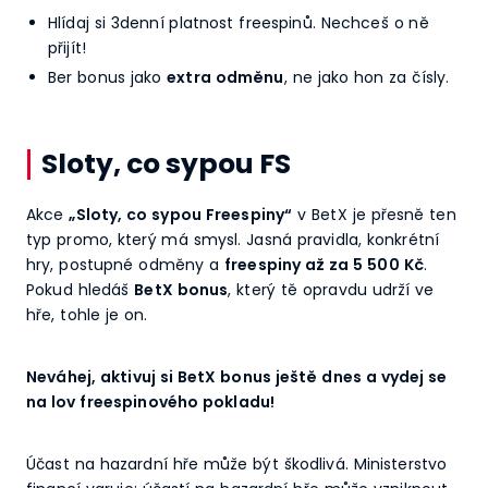
Hlídaj si 3denní platnost freespinů. Nechceš o ně
přijít!
Ber bonus jako
extra odměnu
, ne jako hon za čísly.
Sloty, co sypou FS
Akce
„Sloty, co sypou Freespiny“
v BetX je přesně ten
typ promo, který má smysl. Jasná pravidla, konkrétní
hry, postupné odměny a
freespiny až za 5 500 Kč
.
Pokud hledáš
BetX bonus
, který tě opravdu udrží ve
hře, tohle je on.
Neváhej, aktivuj si BetX bonus ještě dnes a vydej se
na lov freespinového pokladu!
Účast na hazardní hře může být škodlivá. Ministerstvo