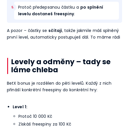
Protoč předepsanou částku a
po splnění
levelu dostaneš freespiny
.
A pozor – částky se
sčítají
, takže jakmile máš splněný
první level, automaticky postupuješ dál. To máme rádi
Levely a odměny – tady se
láme chleba
BetX bonus je rozdělen do pěti levelů. Každý z nich
přináší konkrétní freespiny do konkrétní hry:
Level 1:
Protoč 10 000 Kč
Získáš freespiny za 100 Kč