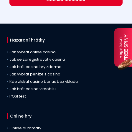
FREE SPINY
Registrační
Hazardní hrátky
Jak vybrat online casino
Jak se zaregistrovat v casinu
Jak hrát casino hry zdarma
Jak vybrat peníze z casina
Kde získat casino bonus bez vkladu
Jak hrát casino v mobilu
PGSI test
Online hry
Online automaty