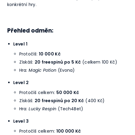
konkrétní hry.
Přehled odměn:
Level 1
Protočíš:
10 000 Kč
Získáš:
20 freespinů po 5 Kč
(celkem 100 Kč)
Hra:
Magic Potion
(Evona)
Level 2
Protočíš celkem:
50 000 Kč
Získáš:
20 freespinů po 20 Kč
(400 Kč)
Hra:
Lucky Respin
(Tech4Bet)
Level 3
Protočíš celkem:
100 000 Kč