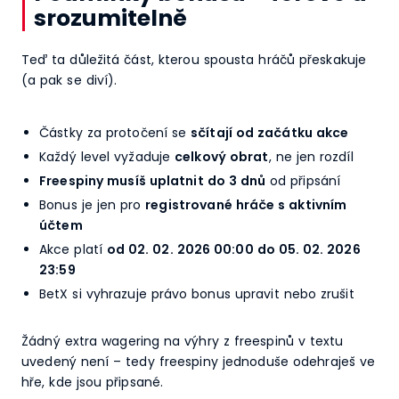
srozumitelně
Teď ta důležitá část, kterou spousta hráčů přeskakuje
(a pak se diví).
Částky za protočení se
sčítají od začátku akce
Každý level vyžaduje
celkový obrat
, ne jen rozdíl
Freespiny musíš uplatnit do 3 dnů
od připsání
Bonus je jen pro
registrované hráče s aktivním
účtem
Akce platí
od 02. 02. 2026 00:00 do 05. 02. 2026
23:59
BetX si vyhrazuje právo bonus upravit nebo zrušit
Žádný extra wagering na výhry z freespinů v textu
uvedený není – tedy freespiny jednoduše odehraješ ve
hře, kde jsou připsané.