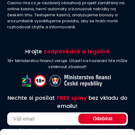
Casino-hra.cz je nezávislý obsahový projekt zaměřený na
online kasina, herní automaty a bonusové nabídky na
českém trhu. Testujeme kasina, analyzujeme bonusy a
srozumitelně vysvětlujeme pravidla, aby se hráči mohli
rozhodovat chytře a informovaně.
Hrajte
zodpovědně a legálně
18+ Ministerstvo financí varuje: Účastí na hazardní hře může
vzniknout závislost!
Nechte si posílat
FREE spiny
bez vkladu do
emailu!
Odesláním souhlasíte se
Zpracování osobních údajů