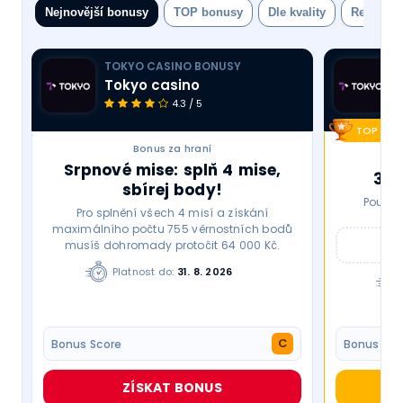
Nejnovější bonusy
TOP bonusy
Dle kvality
Registra
TOKYO CASINO BONUSY
Tokyo casino
4.3 / 5
TOP
Bonus za hraní
Srpnové mise: splň 4 mise,
30 
sbírej body!
Použij 
Pro splnění všech 4 misí a získání
maximálního počtu 755 věrnostních bodů
musíš dohromady protočit 64 000 Kč.
Platnost do:
31. 8. 2026
C
Bonus Score
Bonus Sco
ZÍSKAT BONUS
Z