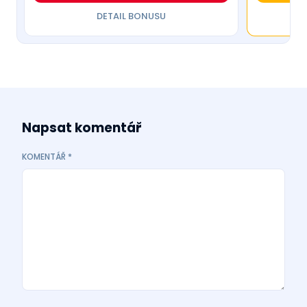
DETAIL BONUSU
Napsat komentář
KOMENTÁŘ
*