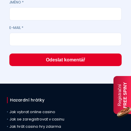
JMÉNO
*
E-MAIL
*
FREE SPINY
Registrační
Hazardní hrátky
Jak vybrat online casino
Jak se zaregistrovat v casinu
Jak hrát casino hry zdarma