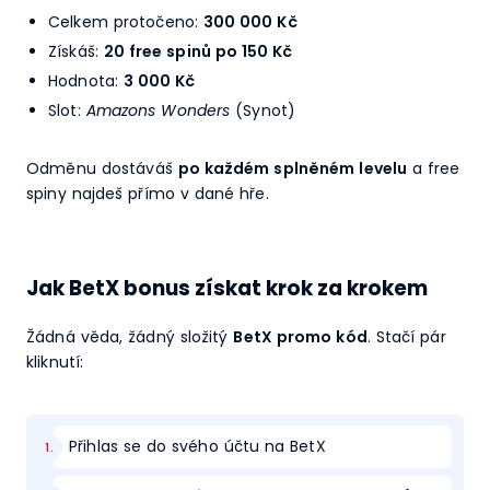
Celkem protočeno:
300 000 Kč
Získáš:
20 free spinů po 150 Kč
Hodnota:
3 000 Kč
Slot:
Amazons Wonders
(Synot)
Odměnu dostáváš
po každém splněném levelu
a free
spiny najdeš přímo v dané hře.
Jak BetX bonus získat krok za krokem
Žádná věda, žádný složitý
BetX promo kód
. Stačí pár
kliknutí:
Přihlas se do svého účtu na BetX