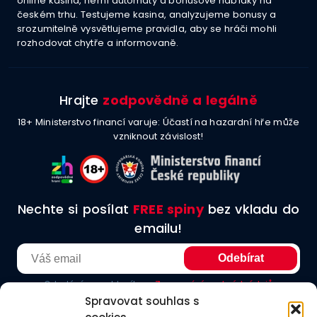
online kasina, herní automaty a bonusové nabídky na
českém trhu. Testujeme kasina, analyzujeme bonusy a
srozumitelně vysvětlujeme pravidla, aby se hráči mohli
rozhodovat chytře a informovaně.
Hrajte
zodpovědně a legálně
18+ Ministerstvo financí varuje: Účastí na hazardní hře může
vzniknout závislost!
Nechte si posílat
FREE spiny
bez vkladu do
emailu!
Odesláním souhlasíte se
Zpracování osobních údajů
Spravovat souhlas s