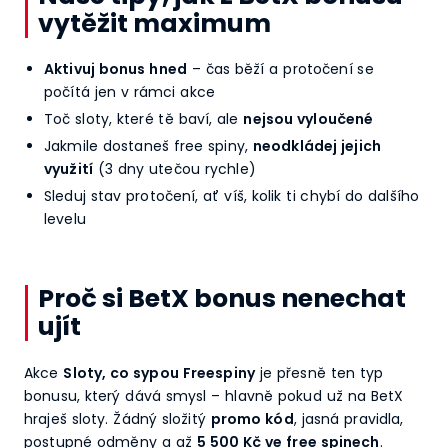
vytěžit maximum
Aktivuj bonus hned
– čas běží a protočení se
počítá jen v rámci akce
Toč sloty, které tě baví, ale
nejsou vyloučené
Jakmile dostaneš free spiny,
neodkládej jejich
využití
(3 dny utečou rychle)
Sleduj stav protočení, ať víš, kolik ti chybí do dalšího
levelu
Proč si BetX bonus nenechat
ujít
Akce
Sloty, co sypou Freespiny
je přesně ten typ
bonusu, který dává smysl – hlavně pokud už na BetX
hraješ sloty. Žádný složitý
promo kód
, jasná pravidla,
postupné odměny a až
5 500 Kč ve free spinech
.