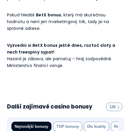
Pokud hledáš
BetX bonus
, který má skutečnou
hodnotu a není jen marketingový trik, tady jsi na
správné adrese.
Vyzvedni si BetX bonus ještě dnes, roztoč sloty a
nech freespiny sypat!
Hazard je zábava, ale pamatuj – hraj zodpovědně.
Ministerstvo financí varuje.
Další zajímavé casino bonusy
128
Nejnovější bonusy
TOP bonusy
Dle kvality
Registra