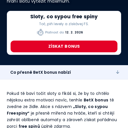
hraní slotů vytěžit maximum.
Sloty, co sypou free spiny
Toč, plň levely a získávej FS.
Platnost do:
12. 2. 2026
ZÍSKAT BONUS
Co přesně BetX bonus nabízí
Pokud tě baví točit sloty a říkáš si, že by to chtělo
nějakou extra motivaci navíc, tenhle
BetX bonus
tě
zvedne ze židle. Akce s názvem
„Sloty, co sypou
Freespiny“
je přesně mířená na hráče, kteří si chtějí
zahrát oblíbené automaty a zároveň získat pořádnou
porci
free spinů
úplně zdarma.