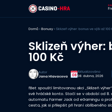
Fr
Domů
»
Bonusy
»
Sklizeň výher: bonus ve výši až 100
Sklizeň výher:
100 Kč
Aktualizováno
Autor
08
08. dubna, 2026
Jana Hlavacova
fBet spouští limitovanou akci „Sklizeň výhe
své hráčské konto. Stačí se v období od 8.
automatu Farmer Jack od eGamingu a proto
cesta, jak si přilepšit při hraní oblíbeného sl