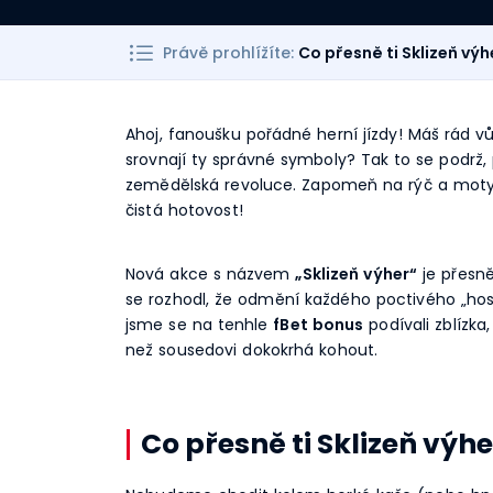
Právě prohlížíte:
Co přesně ti Sklizeň výh
Ahoj, fanoušku pořádné herní jízdy! Máš rád vů
srovnají ty správné symboly? Tak to se podrž,
zemědělská revoluce. Zapomeň na rýč a moty
čistá hotovost!
Nová akce s názvem
„Sklizeň výher“
je přesně
se rozhodl, že odmění každého poctivého „hosp
jsme se na tenhle
fBet bonus
podívali zblízka,
než sousedovi dokokrhá kohout.
Co přesně ti Sklizeň výhe