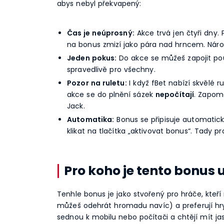
abys nebyl překvapený:
Čas je neúprosný:
Akce trvá jen čtyři dny. 
na bonus zmizí jako pára nad hrncem. Náro
Jeden pokus:
Do akce se můžeš zapojit pou
spravedlivě pro všechny.
Pozor na ruletu:
I když fBet nabízí skvělé 
akce se do plnění sázek
nepočítají
. Zapom
Jack.
Automatika:
Bonus se připisuje automatick
klikat na tlačítka „aktivovat bonus“. Tady p
Pro koho je tento bonus 
Tenhle bonus je jako stvořený pro hráče, kteří
můžeš odehrát hromadu navíc) a preferují hry
sednou k mobilu nebo počítači a chtějí mít jasn