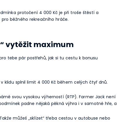
odmínka protočení 4 000 Kč je při troše štěstí a
i pro běžného rekreačního hráče.
ně“ vytěžit maximum
pro tebe pár postřehů, jak si tu cestu k bonusu
 v klidu splnil limit 4 000 Kč během celých čtyř dnů.
ámé svou vysokou výherností (RTP). Farmer Jack není
í podmínek padne nějaká pěkná výhra i v samotné hře, a
. Takže můžeš „sklízet“ třeba cestou v autobuse nebo