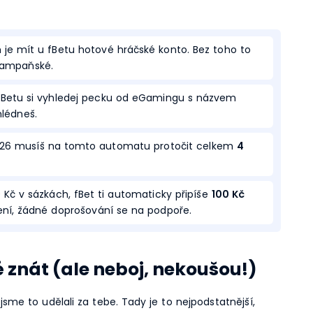
je mít u fBetu hotové hráčské konto. Bez toho to
 šampaňské.
fBetu si vyhledej pecku od eGamingu s názvem
hlédneš.
 2026 musíš na tomto automatu protočit celkem
4
Kč v sázkách, fBet ti automaticky připíše
100 Kč
ení, žádné doprošování se na podpoře.
 znát (ale neboj, nekoušou!)
sme to udělali za tebe. Tady je to nejpodstatnější,