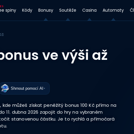
ee spiny
Kódy
Bonusy
Soutěže
Casina
Automaty
Č
 Kč
 bonus ve výši až
Shrnout pomocí AI
▼
r“, kde můžeš získat peněžitý bonus 100 Kč přímo na
 do 11. dubna 2026 zapojit do hry na vybraném
čit stanovenou částku. Je to rychlá a přímočará
otu.