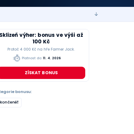
Sklizeň výher: bonus ve výši až
100 Kč
Protoč 4 000 Kč na hře Farmer Jack.
Platnost do:
11. 4. 2026
ZÍSKAT BONUS
tegorie bonusu:
končené❗️