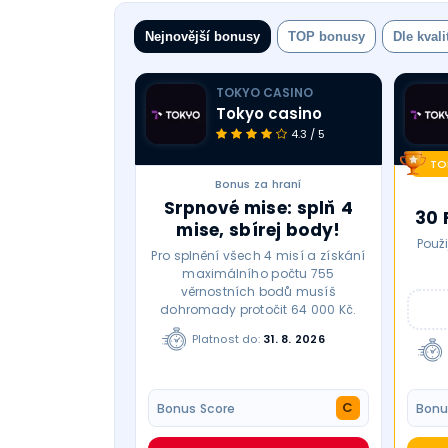
Nejnovější bonusy
TOP bonusy
Dle kvali
TOKYO CASINO
BONUSY
Tokyo casino
4.3 / 5
TO
Bonus za hraní
Srpnové mise: splň 4
30 
mise, sbírej body!
Použi
Pro splnění všech 4 misí a získání
maximálního počtu 755
věrnostních bodů musíš
dohromady protočit 64 000 Kč.
Platnost do:
31. 8. 2026
C
Bonus Score
Bonu