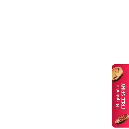
FREE SPINY
Registrační