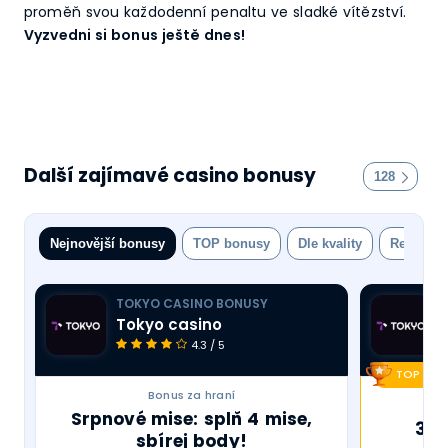
proměň svou každodenní penaltu ve sladké vítězství.
Vyzvedni si bonus ještě dnes!
Další zajímavé casino bonusy
128
Nejnovější bonusy
TOP bonusy
Dle kvality
Registra
TOKYO CASINO BONUSY
Tokyo casino
4.3 / 5
TOP
Bonus za hraní
Srpnové mise: splň 4 mise,
30 
sbírej body!