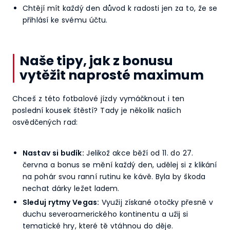
Chtějí mít každý den důvod k radosti jen za to, že se
přihlásí ke svému účtu.
Naše tipy, jak z bonusu
vytěžit naprosté maximum
Chceš z této fotbalové jízdy vymáčknout i ten
poslední kousek štěstí? Tady je několik našich
osvědčených rad:
Nastav si budík:
Jelikož akce běží od 11. do 27.
června a bonus se mění každý den, udělej si z klikání
na pohár svou ranní rutinu ke kávě. Byla by škoda
nechat dárky ležet ladem.
Sleduj rytmy Vegas:
Využij získané otočky přesně v
duchu severoamerického kontinentu a užij si
tematické hry, které tě vtáhnou do děje.