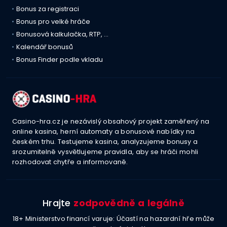
Bonus za registraci
Bonus pro velké hráče
Bonusová kalkulačka, RTP, …
Kalendář bonusů
Bonus Finder podle vkladu
Casino-hra.cz je nezávislý obsahový projekt zaměřený na
online kasina, herní automaty a bonusové nabídky na
českém trhu. Testujeme kasina, analyzujeme bonusy a
srozumitelně vysvětlujeme pravidla, aby se hráči mohli
rozhodovat chytře a informovaně.
Hrajte
zodpovědně a legálně
18+ Ministerstvo financí varuje: Účastí na hazardní hře může