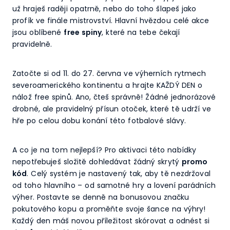
už hraješ raději opatrně, nebo do toho šlapeš jako
profík ve finále mistrovství. Hlavní hvězdou celé akce
jsou oblíbené
free spiny
, které na tebe čekají
pravidelně.
Zatočte si od 11. do 27. června ve výherních rytmech
severoamerického kontinentu a hrajte KAŽDÝ DEN o
nálož free spinů. Ano, čteš správně! Žádné jednorázové
drobné, ale pravidelný přísun otoček, které tě udrží ve
hře po celou dobu konání této fotbalové slávy.
A co je na tom nejlepší? Pro aktivaci této nabídky
nepotřebuješ složitě dohledávat žádný skrytý
promo
kód
. Celý systém je nastavený tak, aby tě nezdržoval
od toho hlavního – od samotné hry a lovení parádních
výher. Postavte se denně na bonusovou značku
pokutového kopu a proměňte svoje šance na výhry!
Každý den máš novou příležitost skórovat a odnést si