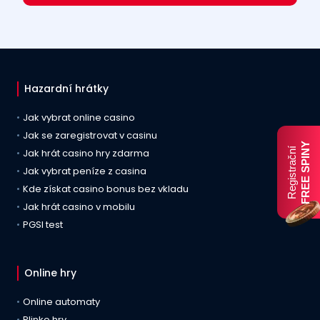
Hazardní hrátky
Jak vybrat online casino
Jak se zaregistrovat v casinu
FREE SPINY
Registrační
Jak hrát casino hry zdarma
Jak vybrat peníze z casina
Kde získat casino bonus bez vkladu
Jak hrát casino v mobilu
PGSI test
Online hry
Online automaty
Plinko hry