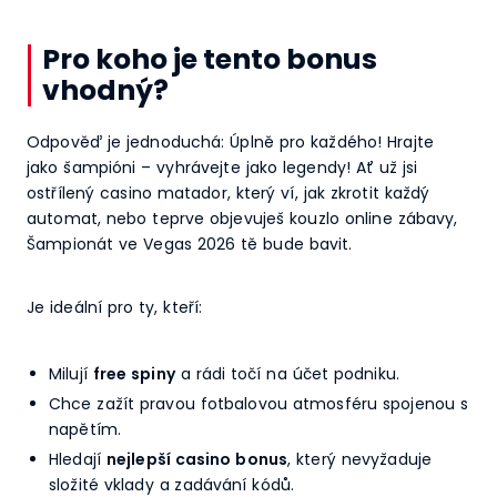
Pro koho je tento bonus
vhodný?
Odpověď je jednoduchá: Úplně pro každého! Hrajte
jako šampióni – vyhrávejte jako legendy! Ať už jsi
ostřílený casino matador, který ví, jak zkrotit každý
automat, nebo teprve objevuješ kouzlo online zábavy,
Šampionát ve Vegas 2026 tě bude bavit.
Je ideální pro ty, kteří:
Milují
free spiny
a rádi točí na účet podniku.
Chce zažít pravou fotbalovou atmosféru spojenou s
napětím.
Hledají
nejlepší casino bonus
, který nevyžaduje
složité vklady a zadávání kódů.