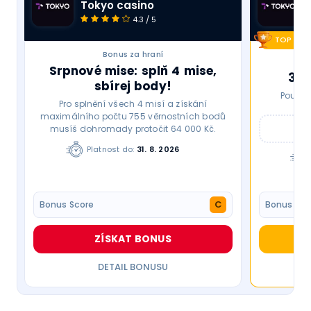
Tokyo casino
4.3 / 5
TOP
Bonus za hraní
Srpnové mise: splň 4 mise,
30 
sbírej body!
Použij 
Pro splnění všech 4 misí a získání
maximálního počtu 755 věrnostních bodů
musíš dohromady protočit 64 000 Kč.
Platnost do:
31. 8. 2026
C
Bonus Score
Bonus Sco
ZÍSKAT BONUS
Z
DETAIL BONUSU