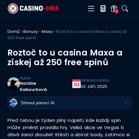
0
Domů
»
Bonusy
»
Maxa
»
Roztoč to u casina Maxa a získej až
250 free spinů
Roztoč to u casina Maxa a
získej až 250 free spinů
Autor
Aktualizováno
Natálie
02
02. září, 2025
Kabourková
Shrnout pomocí AI
▼
Před tebou je týden plný napětí, kde každý spin
může změnit pravidla hry. Velká akce ve Vegas ti
dává šanci zkoušet štěstí a sbírat body, zatímco si