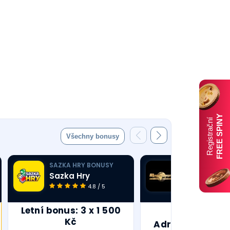
FREE SPINY
Registrační
Všechny bonusy
SAZKA HRY BONUSY
MAGIC PLANE
BONUSY
Sazka Hry
Magic Plan
4.8 / 5
4.5
Letní bonus: 3 x 1 500
Bonus za hraní
Kč
Adrenalinový B