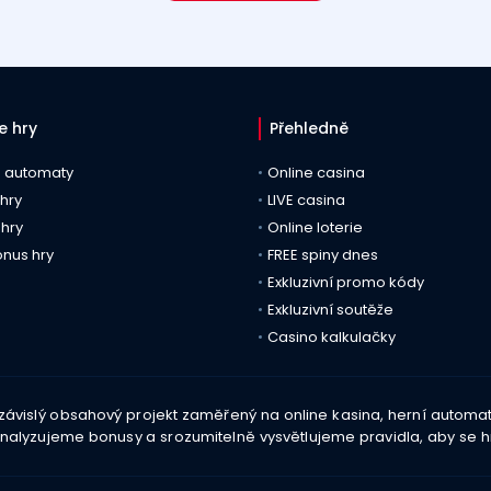
e hry
Přehledně
e automaty
Online casina
 hry
LIVE casina
 hry
Online loterie
onus hry
FREE spiny dnes
Exkluzivní promo kódy
Exkluzivní soutěže
Casino kalkulačky
závislý obsahový projekt zaměřený na online kasina, herní autom
nalyzujeme bonusy a srozumitelně vysvětlujeme pravidla, aby se h