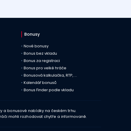
Bonusy
Nové bonusy
Bonus bez vkladu
Bonus za registraci
Bonus pro velké hráče
Bonusová kalkulačka, RTP, …
Kalendář bonusů
Bonus Finder podle vkladu
aty a bonusové nabídky na českém trhu.
ráči mohli rozhodovat chytře a informovaně.