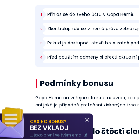
Přihlas se do svého účtu v Gapa Herně.
Zkontroluj, zda se v herně právě zobrazuje
Pokud je dostupné, otevři ho a zatoč po
Před použitím odměny si přečti aktuální
Podmínky bonusu
Gapa Herna na veřejné stránce neuvádí, zda je
ani jaké je případné protočení získaných free
×
CASINO BONUSY
BEZ VKLADU
Vyplatí se Kolo štěstí sl
... jako první ve tvém emailu!