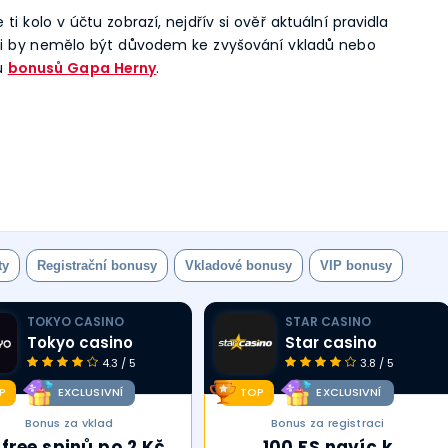
i kolo v účtu zobrazí, nejdřív si ověř aktuální pravidla
i by nemělo být důvodem ke zvyšování vkladů nebo
du
bonusů Gapa Herny
.
ty
Registrační bonusy
Vkladové bonusy
VIP bonusy
TOKYO CASINO
STAR CASINO
BONUSY
BONUSY
Tokyo casino
Star casino
4.3 / 5
3.8 / 5
P
EXCLUSIVNÍ
TOP
EXCLUSIVNÍ
Bonus za vklad
Bonus za registraci
free spinů po 2 Kč
100 FS navíc k