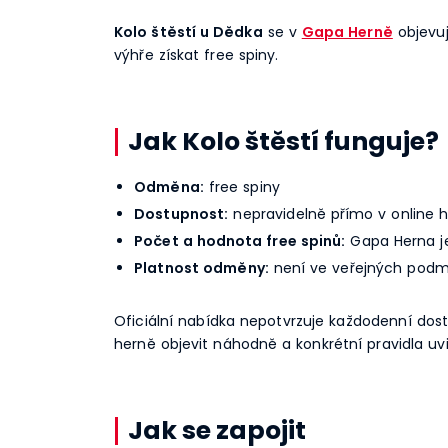
Kolo štěstí u Dědka
se v
Gapa Herně
objevuj
výhře získat free spiny.
Jak Kolo štěstí funguje?
Odměna:
free spiny
Dostupnost:
nepravidelně přímo v online 
Počet a hodnota free spinů:
Gapa Herna je
Platnost odměny:
není ve veřejných pod
Oficiální nabídka nepotvrzuje každodenní do
herně objevit náhodně a konkrétní pravidla uvid
Jak se zapojit