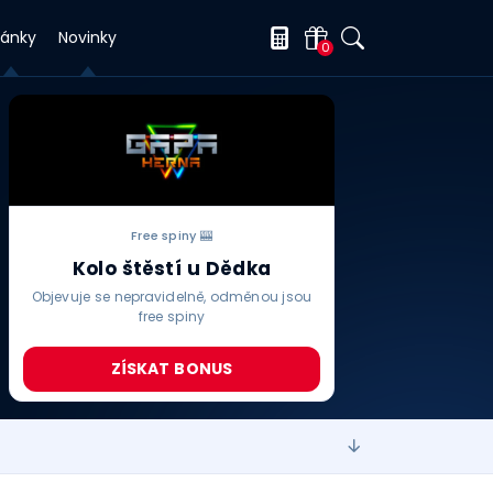
lánky
Novinky
0
Free spiny 🎰
Kolo štěstí u Dědka
Objevuje se nepravidelně, odměnou jsou
free spiny
ZÍSKAT BONUS