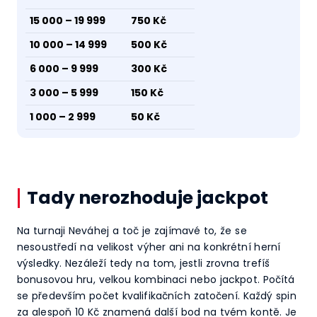
15 000 – 19 999
750 Kč
10 000 – 14 999
500 Kč
6 000 – 9 999
300 Kč
3 000 – 5 999
150 Kč
1 000 – 2 999
50 Kč
Tady nerozhoduje jackpot
Na turnaji Neváhej a toč je zajímavé to, že se
nesoustředí na velikost výher ani na konkrétní herní
výsledky. Nezáleží tedy na tom, jestli zrovna trefíš
bonusovou hru, velkou kombinaci nebo jackpot. Počítá
se především počet kvalifikačních zatočení. Každý spin
za alespoň 10 Kč znamená další bod na tvém kontě. Je