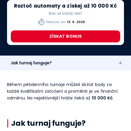
Roztoč automaty a získej až 10 000 Kč
Bav se každý den!
Platnost do:
13. 6. 2026
ZÍSKAT BONUS
Jak turnaj funguje?
Během pětidenního turnaje můžeš sbírat body za
každé kvalifikační zatočení a proměnit je ve finanční
odměnu. Na nejaktivnější hráče čeká až
10 000 Kč
.
Jak turnaj funguje?