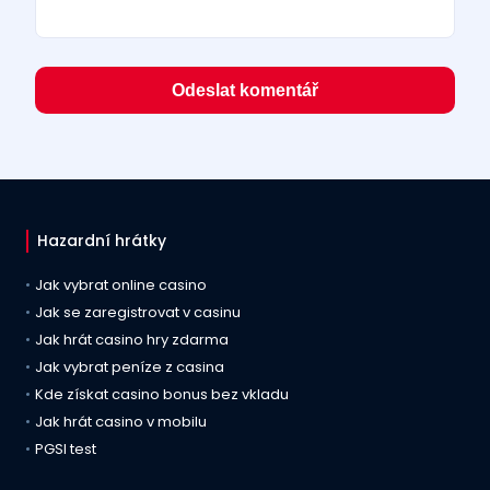
Hazardní hrátky
Jak vybrat online casino
Jak se zaregistrovat v casinu
Jak hrát casino hry zdarma
Jak vybrat peníze z casina
Kde získat casino bonus bez vkladu
Jak hrát casino v mobilu
PGSI test