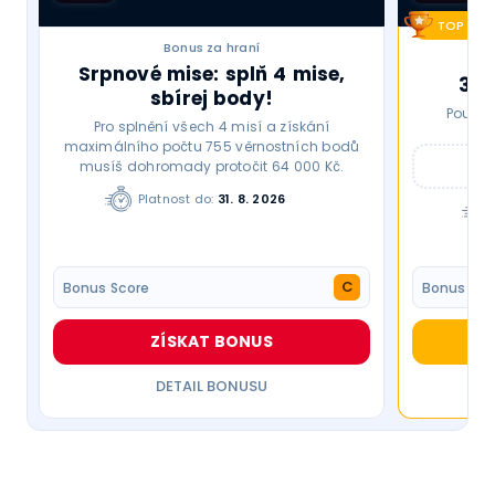
TOP
Bonus za hraní
Srpnové mise: splň 4 mise,
30 
sbírej body!
Použij 
Pro splnění všech 4 misí a získání
maximálního počtu 755 věrnostních bodů
musíš dohromady protočit 64 000 Kč.
Platnost do:
31. 8. 2026
C
Bonus Score
Bonus Sco
ZÍSKAT BONUS
Z
DETAIL BONUSU