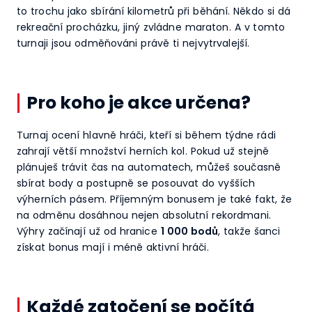
to trochu jako sbírání kilometrů při běhání. Někdo si dá
rekreační procházku, jiný zvládne maraton. A v tomto
turnaji jsou odměňováni právě ti nejvytrvalejší.
Pro koho je akce určena?
Turnaj ocení hlavně hráči, kteří si během týdne rádi
zahrají větší množství herních kol. Pokud už stejně
plánuješ trávit čas na automatech, můžeš současně
sbírat body a postupně se posouvat do vyšších
výherních pásem. Příjemným bonusem je také fakt, že
na odměnu dosáhnou nejen absolutní rekordmani.
Výhry začínají už od hranice
1 000 bodů
, takže šanci
získat bonus mají i méně aktivní hráči.
Každé zatočení se počítá