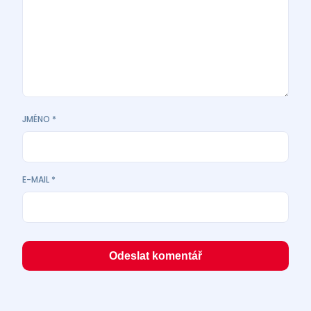
JMÉNO
*
E-MAIL
*