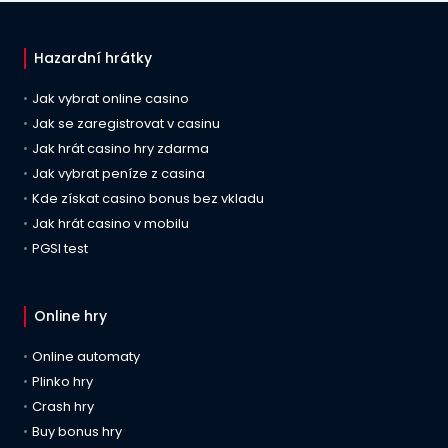
Hazardní hrátky
Jak vybrat online casino
Jak se zaregistrovat v casinu
Jak hrát casino hry zdarma
Jak vybrat peníze z casina
Kde získat casino bonus bez vkladu
Jak hrát casino v mobilu
PGSI test
Online hry
Online automaty
Plinko hry
Crash hry
Buy bonus hry