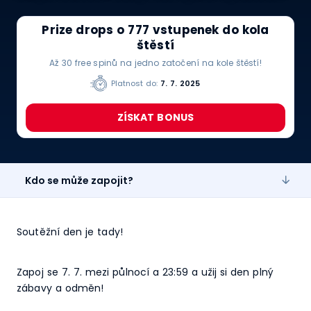
Prize drops o 777 vstupenek do kola
štěstí
Až 30 free spinů na jedno zatočení na kole štěstí!
Platnost do:
7. 7. 2025
ZÍSKAT BONUS
Kdo se může zapojit?
Soutěžní den je tady!
Zapoj se 7. 7. mezi půlnocí a 23:59 a užij si den plný
zábavy a odměn!