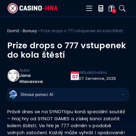
0
Domů
»
Bonusy
»
Prize drops o 777 vstupenek do kola štěstí
Prize drops o 777 vstupenek
do kola štěstí
Autor
Aktualizováno
Jana
07
07. července, 2025
Hlavacova
Shrnout pomocí AI
▼
Právě dnes se na SYNOTtipu koná speciální soutěž
– hraj hry od SYNOT GAMES a získej šanci zatočit
kolem štěstí. Ve hře je 777 odměn v podobě
volných zatočení. Každý může vyhrát i opakovaně!