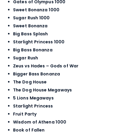
Gates of Olympus 1000
Sweet Bonanza 1000
Sugar Rush 1000
Sweet Bonanza
Big Bass Splash
Starlight Princess 1000
Big Bass Bonanza
Sugar Rush
Zeus vs Hades – Gods of War
Bigger Bass Bonanza
The Dog House
The Dog House Megaways
5 Lions Megaways
Starlight Princess
Fruit Party
Wisdom of Athena 1000
Book of Fallen