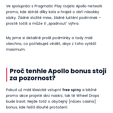
Ve spolupráci s Pragmatic Play rozjelo Apollo network
promo, kde sbíráš dílky kola a hraješ o obří násobky
sázky. Žádné složité mise, žádné luštění podmínek –
prostě točíš a může ti „spadnout“ výhra.
My jsme si detailně prošli podmínky a tady máš
všechno, co potřebuješ vědět, abys z toho vytěžil
maximum.
Proč tenhle Apollo bonus stojí
za pozornost?
Pokud už máš klasické vstupní
free spiny
a běžné
promo akce projeté skrz naskrz, tak tě Wheel Drops
bude bavit. Nejde totiž o obyčejný [název casina]
bonus, kde řešíš dlouhé protočení.