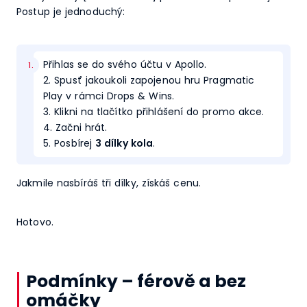
Postup je jednoduchý:
Přihlas se do svého účtu v Apollo.
2. Spusť jakoukoli zapojenou hru Pragmatic
Play v rámci Drops & Wins.
3. Klikni na tlačítko přihlášení do promo akce.
4. Začni hrát.
5. Posbírej
3 dílky kola
.
Jakmile nasbíráš tři dílky, získáš cenu.
Hotovo.
Podmínky – férově a bez
omáčky