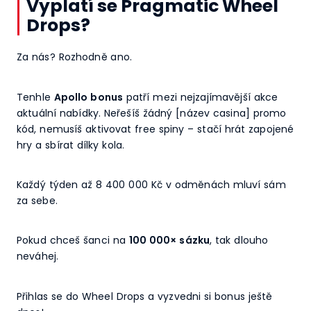
Vyplatí se Pragmatic Wheel
Drops?
Za nás? Rozhodně ano.
Tenhle
Apollo bonus
patří mezi nejzajímavější akce
aktuální nabídky. Neřešíš žádný [název casina] promo
kód, nemusíš aktivovat free spiny – stačí hrát zapojené
hry a sbírat dílky kola.
Každý týden až 8 400 000 Kč v odměnách mluví sám
za sebe.
Pokud chceš šanci na
100 000× sázku
, tak dlouho
neváhej.
Přihlas se do Wheel Drops a vyzvedni si bonus ještě