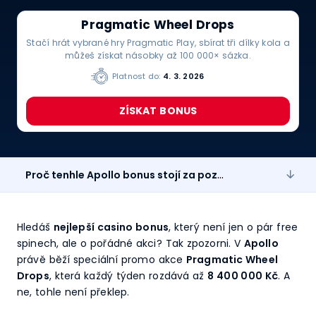
Pragmatic Wheel Drops
Stačí hrát vybrané hry Pragmatic Play, sbírat tři dílky kola a
můžeš získat násobky až 100 000× sázka.
Platnost do:
4. 3. 2026
ZÍSKAT BONUS
Proč tenhle Apollo bonus stojí za pozornost?
Hledáš
nejlepší casino bonus
, který není jen o pár free
spinech, ale o pořádné akci? Tak zpozorni. V
Apollo
právě běží speciální promo akce
Pragmatic Wheel
Drops
, která každý týden rozdává až
8 400 000 Kč
. A
ne, tohle není překlep.