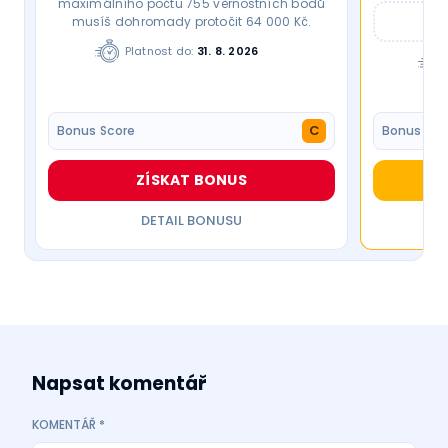
maximálního počtu 755 věrnostních bodů
musíš dohromady protočit 64 000 Kč.
Platnost do:
31. 8. 2026
C
Bonus Score
Bonus Sco
ZÍSKAT BONUS
Z
DETAIL BONUSU
Napsat komentář
KOMENTÁŘ
*