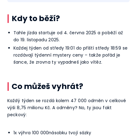
Kdy to běží?
Tahle jízda startuje od 4. června 2025 a poběží až
do 19. listopadu 2025.
Každej týden od středy 19:01 do příští středy 18:59 se
rozdávají týdenní mystery ceny – takže pořád je
šance, že zrovna ty vypadneš jako vítěz.
Co můžeš vyhrát?
Každý týden se rozdá kolem 47 000 odměn v celkové
výši 8,75 milionu Kč. A odměny? No, ty jsou fakt
peckový:
1x výhra 100 000násobku tvojí sázky