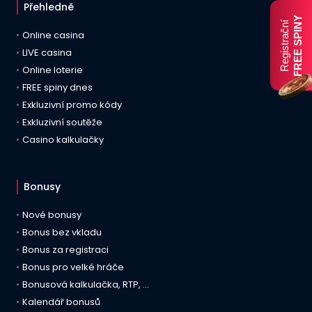
Přehledně
FREE SPINY
Registrační
Online casina
LIVE casina
Online loterie
FREE spiny dnes
Exkluzivní promo kódy
Exkluzivní soutěže
Casino kalkulačky
Bonusy
Nové bonusy
Bonus bez vkladu
Bonus za registraci
Bonus pro velké hráče
Bonusová kalkulačka, RTP, …
Kalendář bonusů