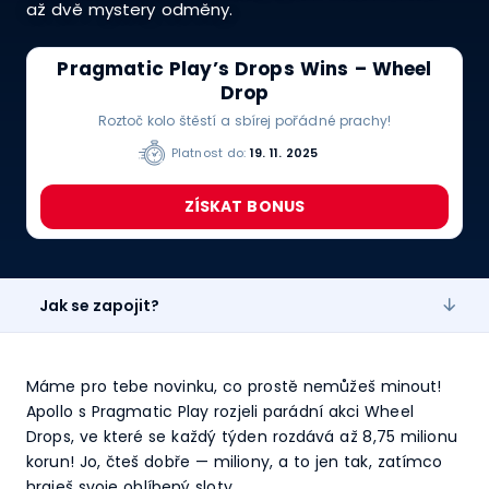
až dvě mystery odměny.
Pragmatic Play’s Drops Wins – Wheel
Drop
Roztoč kolo štěstí a sbírej pořádné prachy!
Platnost do:
19. 11. 2025
ZÍSKAT BONUS
Jak se zapojit?
Máme pro tebe novinku, co prostě nemůžeš minout!
Apollo s Pragmatic Play rozjeli parádní akci Wheel
Drops, ve které se každý týden rozdává až 8,75 milionu
korun! Jo, čteš dobře — miliony, a to jen tak, zatímco
hraješ svoje oblíbený sloty.