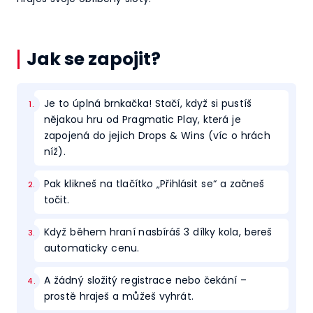
Jak se zapojit?
Je to úplná brnkačka! Stačí, když si pustíš
nějakou hru od Pragmatic Play, která je
zapojená do jejich Drops & Wins (víc o hrách
níž).
Pak klikneš na tlačítko „Přihlásit se“ a začneš
točit.
Když během hraní nasbíráš 3 dílky kola, bereš
automaticky cenu.
A žádný složitý registrace nebo čekání –
prostě hraješ a můžeš vyhrát.