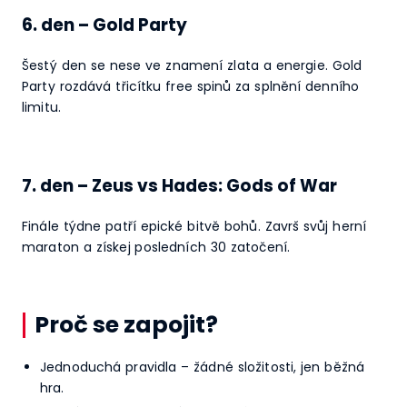
6. den – Gold Party
Šestý den se nese ve znamení zlata a energie. Gold
Party rozdává třicítku free spinů za splnění denního
limitu.
7. den – Zeus vs Hades: Gods of War
Finále týdne patří epické bitvě bohů. Završ svůj herní
maraton a získej posledních 30 zatočení.
Proč se zapojit?
Jednoduchá pravidla – žádné složitosti, jen běžná
hra.