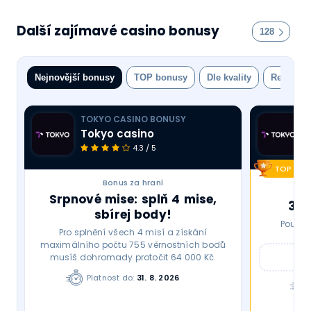
Další zajímavé casino bonusy
128
Nejnovější bonusy
TOP bonusy
Dle kvality
Registra
TOKYO CASINO BONUSY
Tokyo casino
4.3 / 5
TOP
Bonus za hraní
Srpnové mise: splň 4 mise,
30 
sbírej body!
Použij 
Pro splnění všech 4 misí a získání
maximálního počtu 755 věrnostních bodů
musíš dohromady protočit 64 000 Kč.
Platnost do:
31. 8. 2026