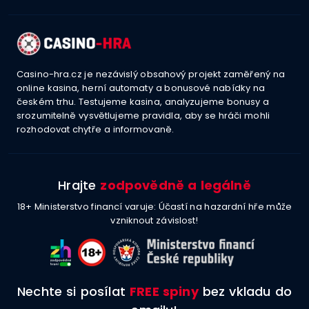
Casino-hra.cz je nezávislý obsahový projekt zaměřený na
online kasina, herní automaty a bonusové nabídky na
českém trhu. Testujeme kasina, analyzujeme bonusy a
srozumitelně vysvětlujeme pravidla, aby se hráči mohli
rozhodovat chytře a informovaně.
Hrajte
zodpovědně a legálně
18+ Ministerstvo financí varuje: Účastí na hazardní hře může
vzniknout závislost!
Nechte si posílat
FREE spiny
bez vkladu do