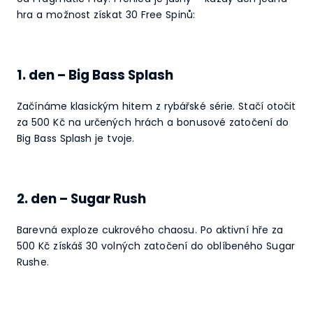
hra a možnost získat 30 Free Spinů:
1. den – Big Bass Splash
Začínáme klasickým hitem z rybářské série. Stačí otočit
za 500 Kč na určených hrách a bonusové zatočení do
Big Bass Splash je tvoje.
2. den – Sugar Rush
Barevná exploze cukrového chaosu. Po aktivní hře za
500 Kč získáš 30 volných zatočení do oblíbeného Sugar
Rushe.