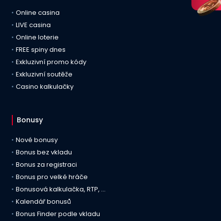
Online casina
LIVE casina
Online loterie
FREE spiny dnes
Exkluzivní promo kódy
Exkluzivní soutěže
Casino kalkulačky
Bonusy
Nové bonusy
Bonus bez vkladu
Bonus za registraci
Bonus pro velké hráče
Bonusová kalkulačka, RTP, …
Kalendář bonusů
Bonus Finder podle vkladu