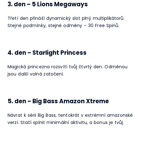
3. den – 5 Lions Megaways
Třetí den přináší dynamický slot plný multiplikátorů.
Stejné podmínky, stejné odměny – 30 Free Spinů.
4. den – Starlight Princess
Magická princezna rozsvítí tvůj čtvrtý den. Odměnou
jsou další volná zatočení.
5. den – Big Bass Amazon Xtreme
Návrat k sérii Big Bass, tentokrát v extrémní amazonské
verzi. Stačí splnit minimální aktivitu, a bonus je tvůj.