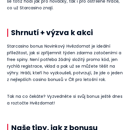
se totiž hodí jak pro nováčky, tak i pro ostřílené hráče,
co už Starcasino znají.
Shrnutí + výzva k akci
Starcasino bonus Novinkový Hvězdomat je ideální
příležitost, jak si zpříjemnit týden zdarma zatočeními a
free spiny. Není potřeba žádný složitý promo kód, jen
rychlá registrace, vklad a pak už se můžete těšit na
výhry. Hráči, kteří ho vyzkoušeli, potvrzují, že jde o jeden
z nejlepších casino bonusů v ČR pro letošní rok.
Tak na co čekáte? Vyzvedněte si svůj bonus ještě dnes
a roztočte Hvězdomat!
Naše tipy, jak z bonusu