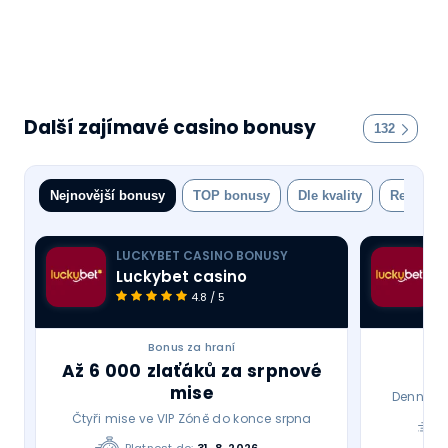
Další zajímavé casino bonusy
132
Nejnovější bonusy
TOP bonusy
Dle kvality
Registra
LUCKYBET CASINO BONUSY
Luckybet casino
4.8 / 5
Bonus za hraní
Až 6 000 zlaťáků za srpnové
mise
Denní od
Čtyři mise ve VIP Zóně do konce srpna
Platnost do:
31. 8. 2026