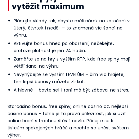
vytěžit maximum
Plánujte vklady tak, abyste měli nárok na zatočení v
úterý, čtvrtek i neděli – to znamená víc šancí na
výhru.
Aktivujte bonus hned po obdržení, nečekejte,
protože platnost je jen 24 hodin.
Zaměřte se na hry s vyšším RTP, kde free spiny mají
větší šanci na výhru.
Nevyhýbejte se vyšším LEVELŮM – čím víc hrajete,
tím lepší bonusy můžete získat.
A hlavně – bavte se! Hraní má být zábava, ne stres.
Starcasino bonus, free spiny, online casino cz, nejlepší
casino bonus – tohle je ta pravá příležitost, jak si užít
online hraní s trochou štěstí navíc. Přidejte se k
tisícům spokojených hráčů a nechte se unést světem
výher.