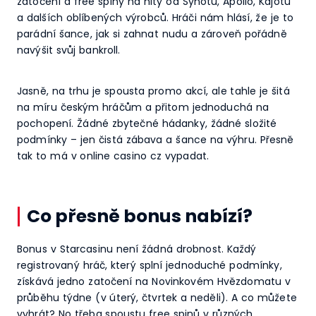
zatočení a free spiny na hity od Synotu, Apollo, Kajotu
a dalších oblíbených výrobců. Hráči nám hlásí, že je to
parádní šance, jak si zahnat nudu a zároveň pořádně
navýšit svůj bankroll.
Jasně, na trhu je spousta promo akcí, ale tahle je šitá
na míru českým hráčům a přitom jednoduchá na
pochopení. Žádné zbytečné hádanky, žádné složité
podmínky – jen čistá zábava a šance na výhru. Přesně
tak to má v online casino cz vypadat.
Co přesně bonus nabízí?
Bonus v Starcasinu není žádná drobnost. Každý
registrovaný hráč, který splní jednoduché podmínky,
získává jedno zatočení na Novinkovém Hvězdomatu v
průběhu týdne (v úterý, čtvrtek a neděli). A co můžete
vyhrát? No třeba spoustu free spinů v různých