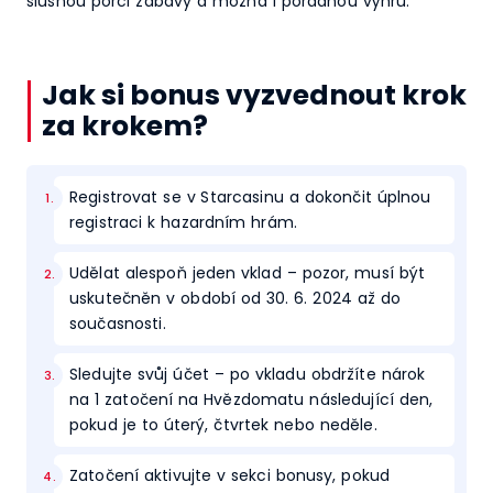
slušnou porci zábavy a možná i pořádnou výhru.
Jak si bonus vyzvednout krok
za krokem?
Registrovat se v Starcasinu a dokončit úplnou
registraci k hazardním hrám.
Udělat alespoň jeden vklad – pozor, musí být
uskutečněn v období od 30. 6. 2024 až do
současnosti.
Sledujte svůj účet – po vkladu obdržíte nárok
na 1 zatočení na Hvězdomatu následující den,
pokud je to úterý, čtvrtek nebo neděle.
Zatočení aktivujte v sekci bonusy, pokud