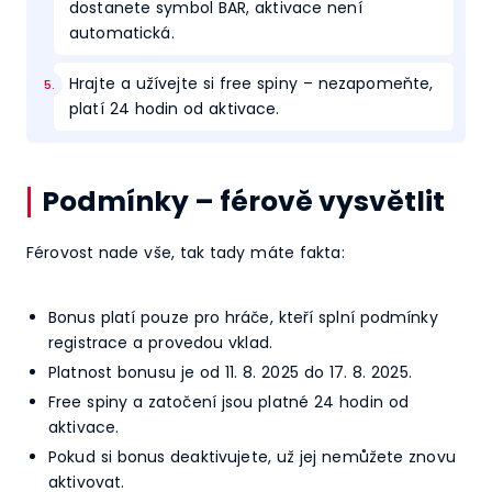
dostanete symbol BAR, aktivace není
automatická.
Hrajte a užívejte si free spiny – nezapomeňte,
platí 24 hodin od aktivace.
Podmínky – férově vysvětlit
Férovost nade vše, tak tady máte fakta:
Bonus platí pouze pro hráče, kteří splní podmínky
registrace a provedou vklad.
Platnost bonusu je od 11. 8. 2025 do 17. 8. 2025.
Free spiny a zatočení jsou platné 24 hodin od
aktivace.
Pokud si bonus deaktivujete, už jej nemůžete znovu
aktivovat.