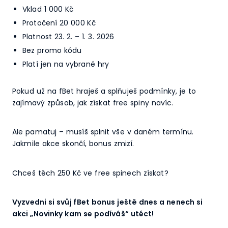
Vklad 1 000 Kč
Protočení 20 000 Kč
Platnost 23. 2. – 1. 3. 2026
Bez promo kódu
Platí jen na vybrané hry
Pokud už na fBet hraješ a splňuješ podmínky, je to
zajímavý způsob, jak získat free spiny navíc.
Ale pamatuj – musíš splnit vše v daném termínu.
Jakmile akce skončí, bonus zmizí.
Chceš těch 250 Kč ve free spinech získat?
Vyzvedni si svůj fBet bonus ještě dnes a nenech si
akci „Novinky kam se podíváš“ utéct!