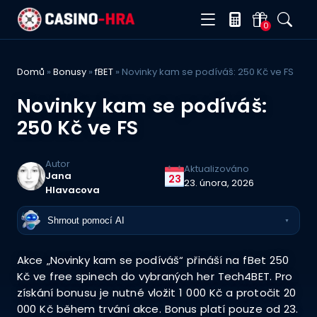
0
Domů
»
Bonusy
»
fBET
»
Novinky kam se podíváš: 250 Kč ve FS
Novinky kam se podíváš:
250 Kč ve FS
Autor
Aktualizováno
Jana
23
23. února, 2026
Hlavacova
Shrnout pomocí AI
▼
Akce „Novinky kam se podíváš“ přináší na fBet 250
Kč ve free spinech do vybraných her Tech4BET. Pro
získání bonusu je nutné vložit 1 000 Kč a protočit 20
000 Kč během trvání akce. Bonus platí pouze od 23.