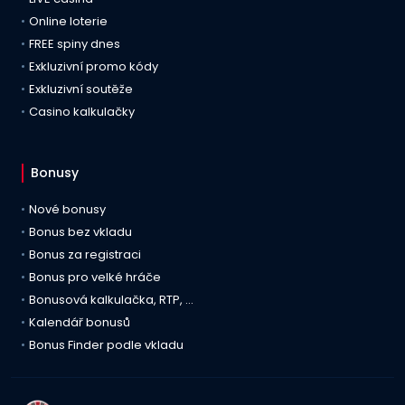
Online loterie
FREE spiny dnes
Exkluzivní promo kódy
Exkluzivní soutěže
Casino kalkulačky
Bonusy
Nové bonusy
Bonus bez vkladu
Bonus za registraci
Bonus pro velké hráče
Bonusová kalkulačka, RTP, …
Kalendář bonusů
Bonus Finder podle vkladu