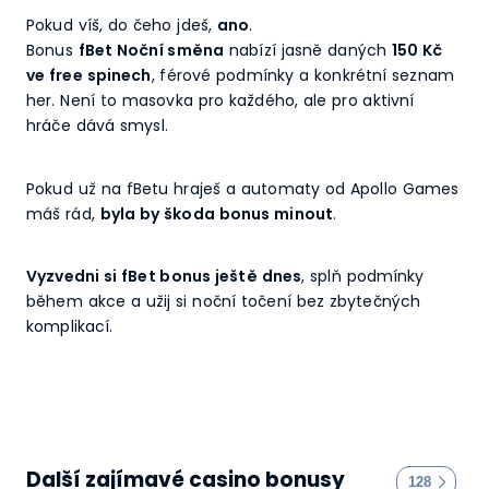
Pokud víš, do čeho jdeš,
ano
.
Bonus
fBet Noční směna
nabízí jasně daných
150 Kč
ve free spinech
, férové podmínky a konkrétní seznam
her. Není to masovka pro každého, ale pro aktivní
hráče dává smysl.
Pokud už na fBetu hraješ a automaty od Apollo Games
máš rád,
byla by škoda bonus minout
.
Vyzvedni si fBet bonus ještě dnes
, splň podmínky
během akce a užij si noční točení bez zbytečných
komplikací.
Další zajímavé casino bonusy
128