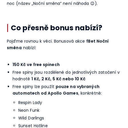
noc (název „Noční směna“ není náhoda 😉).
Co přesně bonus nabízí?
Pojďme rovnou k věci. Bonusová akce
fBet Noční
směna
nabízí:
150 Kč ve free spinech
Free spiny jsou rozdělené do jednotlivých zatočení v
hodnotě
1 Kč, 2 Kč, 5 Kč nebo 10 Kč
Free spiny lze použít
pouze na vybraných
automatech od Apollo Games
, konkrétně:
Respin Lady
Neon Funk
Wild Darlings
Sunset Hotline