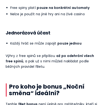
Free spiny platí
pouze na konkrétní automaty
Nelze je použít na jiné hry ani na živé casino
Jednorázová účast
Každý hráč se může zapojit
pouze jednou
Výhry z free spinů se připíšou
až po odehrání všech
free spinů
, a pak už s nimi můžeš nakládat podle
běžných pravidel fBetu.
Pro koho je bonus „Noční
směna“ ideální?
Tenhle
fBet bonus
není úplně pro začátečníky, kteří si