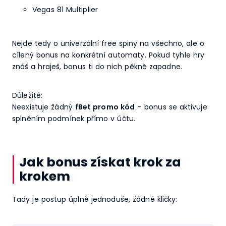
Vegas 81 Multiplier
Nejde tedy o univerzální free spiny na všechno, ale o
cílený bonus na konkrétní automaty. Pokud tyhle hry
znáš a hraješ, bonus ti do nich pěkně zapadne.
Důležité:
Neexistuje žádný
fBet promo kód
– bonus se aktivuje
splněním podmínek přímo v účtu.
Jak bonus získat krok za
krokem
Tady je postup úplně jednoduše, žádné kličky: