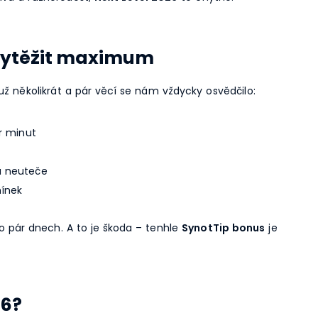
 vytěžit maximum
ž několikrát a pár věcí se nám vždycky osvědčilo:
r minut
a neuteče
ínek
 pár dnech. A to je škoda – tenhle
SynotTip bonus
je
26?