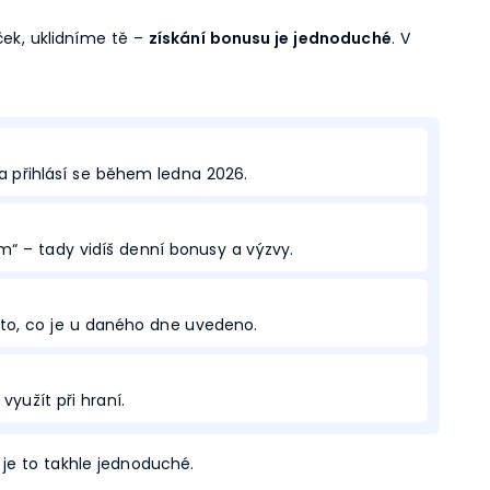
áček, uklidníme tě –
získání bonusu je jednoduché
. V
a přihlásí se během ledna 2026.
um“ – tady vidíš denní bonusy a výzvy.
it to, co je u daného dne uvedeno.
yužít při hraní.
 je to takhle jednoduché.