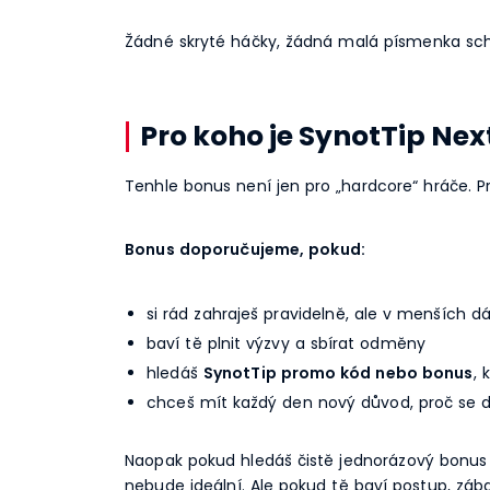
Žádné skryté háčky, žádná malá písmenka sch
Pro koho je SynotTip Nex
Tenhle bonus není jen pro „hardcore“ hráče. P
Bonus doporučujeme, pokud:
si rád zahraješ pravidelně, ale v menších d
baví tě plnit výzvy a sbírat odměny
hledáš
SynotTip promo kód nebo bonus
, 
chceš mít každý den nový důvod, proč se d
Naopak pokud hledáš čistě jednorázový bonus
nebude ideální. Ale pokud tě baví postup, záb