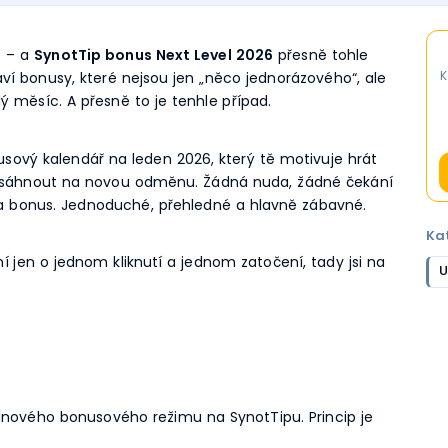
o – a
SynotTip bonus Next Level 2026
přesně tohle
K
aví bonusy, které nejsou jen „něco jednorázového“, ale
ý měsíc. A přesně to je tenhle případ.
sový kalendář na leden 2026, který tě motivuje hrát
si sáhnout na novou odměnu. Žádná nuda, žádné čekání
a bonus. Jednoduché, přehledné a hlavně zábavné.
Ka
ní jen o jednom kliknutí a jednom zatočení, tady jsi na
U
dnového bonusového režimu na SynotTipu. Princip je