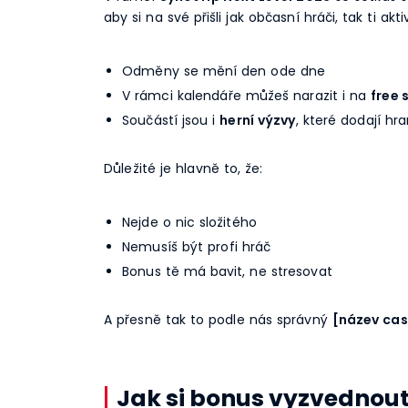
aby si na své přišli jak občasní hráči, tak ti akti
Odměny se mění den ode dne
V rámci kalendáře můžeš narazit i na
free 
Součástí jsou i
herní výzvy
, které dodají hr
Důležité je hlavně to, že:
Nejde o nic složitého
Nemusíš být profi hráč
Bonus tě má bavit, ne stresovat
A přesně tak to podle nás správný
[název cas
Jak si bonus vyzvednout