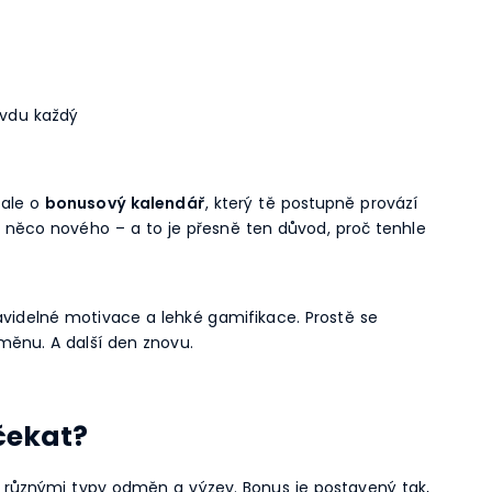
avdu každý
 ale o
bonusový kalendář
, který tě postupně provází
něco nového – a to je přesně ten důvod, proč tenhle
ravidelné motivace a lehké gamifikace. Prostě se
dměnu. A další den znovu.
čekat?
 různými typy odměn a výzev. Bonus je postavený tak,