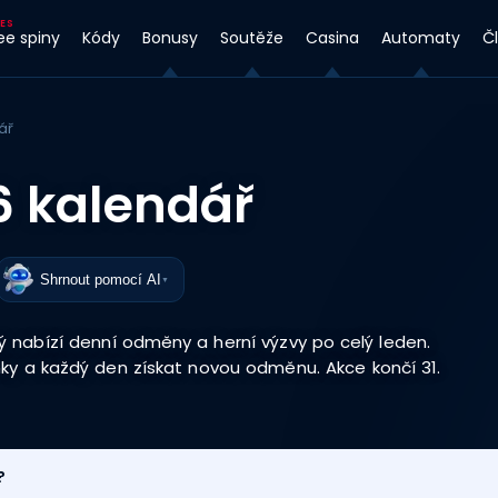
ee spiny
Kódy
Bonusy
Soutěže
Casina
Automaty
Č
ář
6 kalendář
Shrnout pomocí AI
▼
rý nabízí denní odměny a herní výzvy po celý leden.
ínky a každý den získat novou odměnu. Akce končí 31.
?