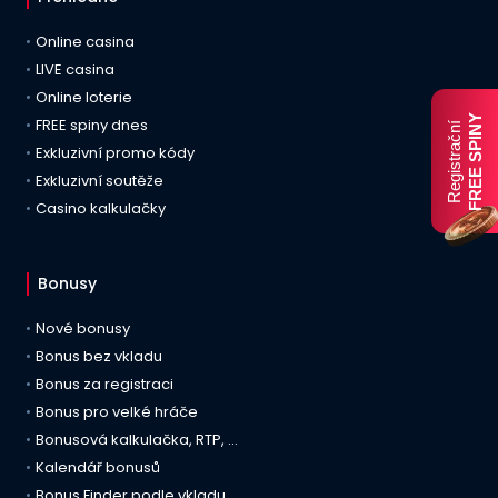
Online casina
LIVE casina
Online loterie
FREE SPINY
FREE spiny dnes
Registrační
Exkluzivní promo kódy
Exkluzivní soutěže
Casino kalkulačky
Bonusy
Nové bonusy
Bonus bez vkladu
Bonus za registraci
Bonus pro velké hráče
Bonusová kalkulačka, RTP, …
Kalendář bonusů
Bonus Finder podle vkladu