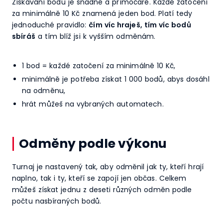
Získávání bodů je snadné a přímočaré. Každé zatočení
za minimálně 10 Kč znamená jeden bod. Platí tedy
jednoduché pravidlo:
čím víc hraješ, tím víc bodů
sbíráš
a tím blíž jsi k vyšším odměnám.
1 bod = každé zatočení za minimálně 10 Kč,
minimálně je potřeba získat 1 000 bodů, abys dosáhl
na odměnu,
hrát můžeš na vybraných automatech.
Odměny podle výkonu
Turnaj je nastavený tak, aby odměnil jak ty, kteří hrají
naplno, tak i ty, kteří se zapojí jen občas. Celkem
můžeš získat jednu z deseti různých odměn podle
počtu nasbíraných bodů.