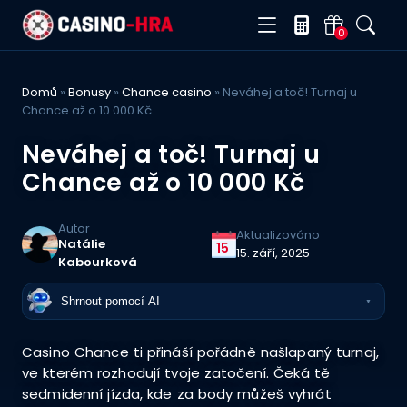
0
Domů
»
Bonusy
»
Chance casino
»
Neváhej a toč! Turnaj u
Chance až o 10 000 Kč
Neváhej a toč! Turnaj u
Chance až o 10 000 Kč
Autor
Aktualizováno
Natálie
15
15. září, 2025
Kabourková
Shrnout pomocí AI
▼
Casino Chance ti přináší pořádně našlapaný turnaj,
ve kterém rozhodují tvoje zatočení. Čeká tě
sedmidenní jízda, kde za body můžeš vyhrát