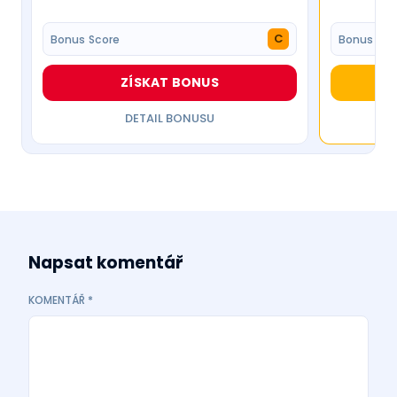
C
Bonus Score
Bonus Sco
ZÍSKAT BONUS
Z
DETAIL BONUSU
Napsat komentář
KOMENTÁŘ
*