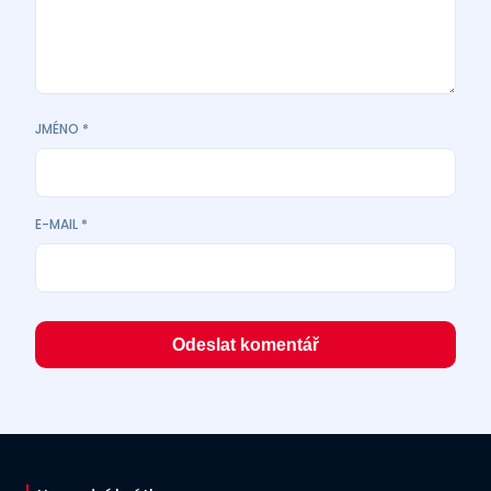
JMÉNO
*
E-MAIL
*