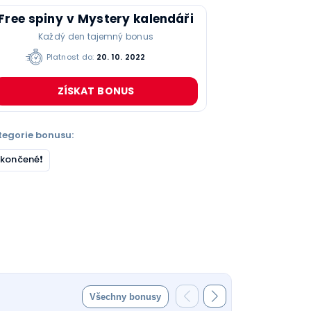
Free spiny v Mystery kalendáři
Každý den tajemný bonus
Platnost do:
20. 10. 2022
ZÍSKAT BONUS
tegorie bonusu:
končené❗️
Všechny bonusy