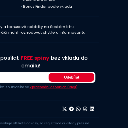
Bonus Finder podle vkladu
aty a bonusové nabídky na českém trhu.
ráči mohli rozhodovat chytře a informovaně.
 posílat
FREE spiny
bez vkladu do
emailu!
ím souhlasíte se
Zpracování osobních údajů
ahuje affiliate odkazy, za registrace či vklady přes ně