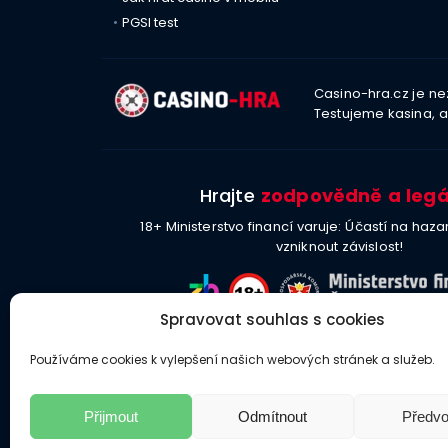
PGSI test
Casino-hra.cz je ne
Testujeme kasina, a
Hrajte
zodpovědně a legá
18+ Ministerstvo financí varuje: Účastí na haz
vzniknout závislost!
Spravovat souhlas s cookies
Používáme cookies k vylepšení našich webových stránek a služeb.
O nás
Podmínky užití
Etické principy
Redakčn
Přijmout
Odmítnout
Předvo
Provozování hazardních her v České republice upravuje z