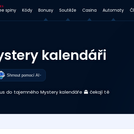
ee spiny
Kódy
Bonusy
Soutěže
Casina
Automaty
Č
ystery kalendáři
Shrnout pomocí AI
▼
nus do tajemného Mystery kalendáře 👻 čekají tě