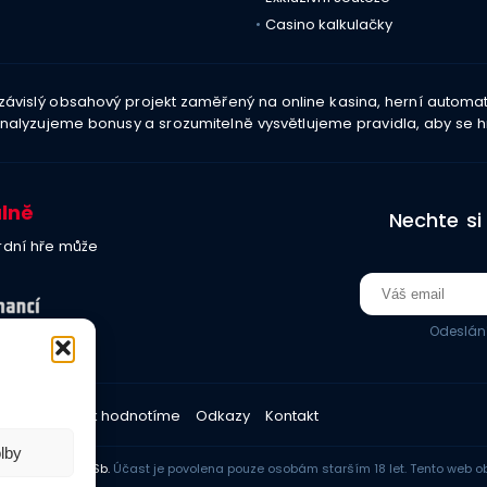
Casino kalkulačky
závislý obsahový projekt zaměřený na online kasina, herní autom
nalyzujeme bonusy a srozumitelně vysvětlujeme pravidla, aby se h
lně
Nechte si
ardní hře může
Odeslán
í zásady
Jak hodnotíme
Odkazy
Kontakt
lby
ákon
č. 186/2016 Sb.
Účast je povolena pouze osobám starším 18 let. Tento web obs