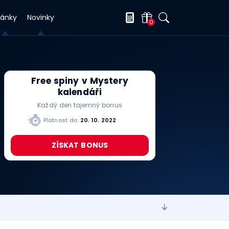
lánky
Novinky
0
Free spiny v Mystery
kalendáři
Každý den tajemný bonus
Platnost do:
20. 10. 2022
ZÍSKAT BONUS