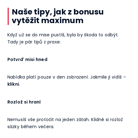
Naše tipy, jak z bonusu
vytěžit maximum
Když už se do mise pustíš, byla by škoda to odbýt.
Tady je pár tipů z praxe:
Potvrď misi hned
Nabídka platí pouze v den zobrazení. Jakmile ji vidíš –
klikni
.
Rozlož si hraní
Nemusíš vše protočit na jeden zátah. Klidně si rozlož
sázky během večera.