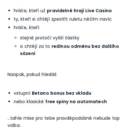
hráče, kteří už
pravidelně hrají Live Casino
ty, kteří si chtějí zpestřit ruletu něčím navíc
hráče, kteří:
stejně protočí vyšší částky
a chtějí za to
reálnou odměnu bez dalšího
sázení
Naopak, pokud hledáš:
vstupní
Betano bonus bez vkladu
nebo klasické
free spiny na automatech
…tahle mise pro tebe pravděpodobně nebude top
volba.