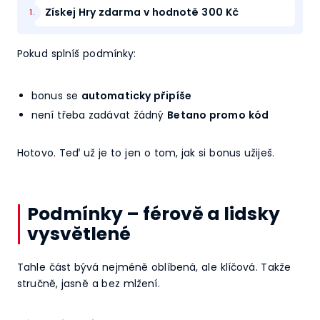
Získej Hry zdarma v hodnotě 300 Kč
Pokud splníš podmínky:
bonus se
automaticky připíše
není třeba zadávat žádný
Betano promo kód
Hotovo. Teď už je to jen o tom, jak si bonus užiješ.
Podmínky – férově a lidsky
vysvětlené
Tahle část bývá nejméně oblíbená, ale klíčová. Takže
stručně, jasně a bez mlžení.