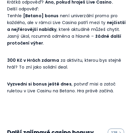
Krátká odpověď?
Ano, pokud hraješ Live Casino.
Delší odpověď:
Tenhle
[Betano] bonus
není univerzální promo pro
každého, ale v rámci Live Casina patří mezi ty
nejčistší
a nejférovější nabídky
, které aktuálně můžeš chytit.
Jasný úkol, rozumná odměna a hlavně –
žádné další
protočení výher
.
300 Kč v Hrách zdarma
za aktivitu, kterou bys stejně
hrál? To zní jako solidní deal.
Vyzvedni si bonus ještě dnes
, potvrď misi a zatoč
ruletou v Live Casinu na Betano. Hra právě začíná.
Další zajímavé casino bonusy
128