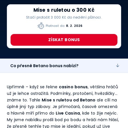
Mise s ruletou o 300 Kč
Stačí protočit 3 000 Kč do nedělní půlnoci.
Platnost do:
8. 2. 2026
ZÍSKAT BONUS
Co přesně Betano bonus nabízí?
Upřímně – když se řekne
casino bonus
, většina hráčů
už je lehce ostražitá. Podmínky, protočení, hvězdičky…
známe to. Tahle
Mise s ruletou od Betano
ale cílí na
úplně jiný typ zábavy. Je přímočará, časově omezená
a hlavně míří přímo do
Live Casina
, kde to žije nejvíc.
My jsme nabídku prošli bod po bodu a hráči nám hlásí,
že přesně tenhle typ mise je ideální, pokud už Live