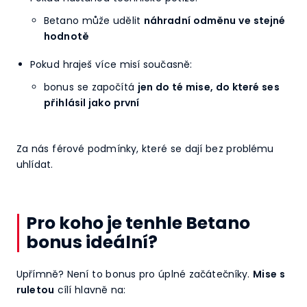
Betano může udělit
náhradní odměnu ve stejné
hodnotě
Pokud hraješ více misí současně:
bonus se započítá
jen do té mise, do které ses
přihlásil jako první
Za nás férové podmínky, které se dají bez problému
uhlídat.
Pro koho je tenhle Betano
bonus ideální?
Upřímně? Není to bonus pro úplné začátečníky.
Mise s
ruletou
cílí hlavně na: