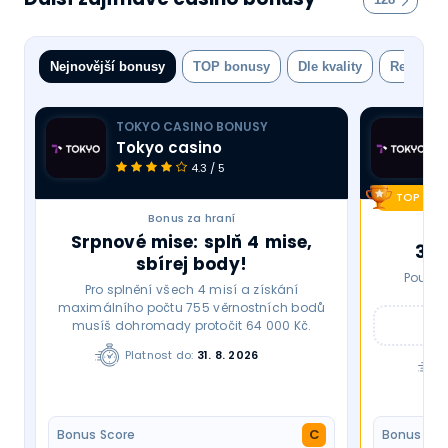
Nejnovější bonusy
TOP bonusy
Dle kvality
Registra
TOKYO CASINO BONUSY
Tokyo casino
4.3 / 5
TOP
Bonus za hraní
Srpnové mise: splň 4 mise,
30 
sbírej body!
Použij 
Pro splnění všech 4 misí a získání
maximálního počtu 755 věrnostních bodů
musíš dohromady protočit 64 000 Kč.
Platnost do:
31. 8. 2026
C
Bonus Score
Bonus Sco