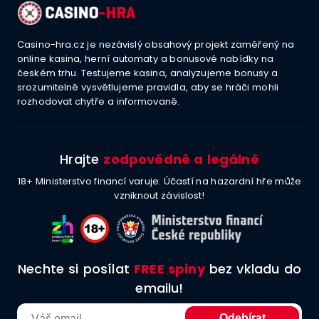
Casino-hra.cz je nezávislý obsahový projekt zaměřený na
online kasina, herní automaty a bonusové nabídky na
českém trhu. Testujeme kasina, analyzujeme bonusy a
srozumitelně vysvětlujeme pravidla, aby se hráči mohli
rozhodovat chytře a informovaně.
Hrajte
zodpovědně a legálně
18+ Ministerstvo financí varuje: Účastí na hazardní hře může
vzniknout závislost!
Nechte si posílat
FREE spiny
bez vkladu do
emailu!