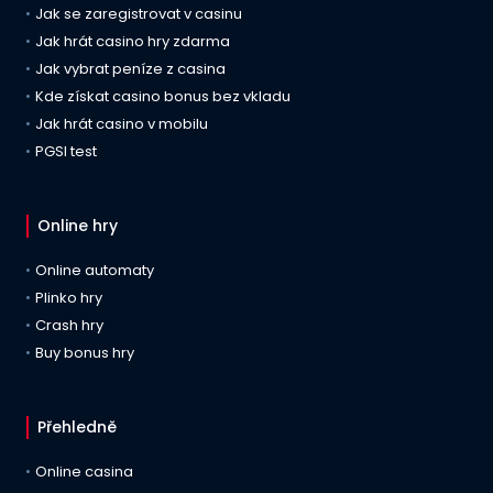
Jak se zaregistrovat v casinu
Jak hrát casino hry zdarma
Jak vybrat peníze z casina
Kde získat casino bonus bez vkladu
Jak hrát casino v mobilu
PGSI test
Online hry
Online automaty
Plinko hry
Crash hry
Buy bonus hry
Přehledně
Online casina