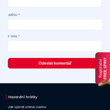
JMÉNO
*
E-MAIL
*
FREE SPINY
Registrační
Hazardní hrátky
Jak vybrat online casino