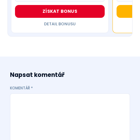
ZÍSKAT BONUS
Z
DETAIL BONUSU
Napsat komentář
KOMENTÁŘ
*