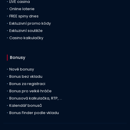
LIVE casina
Online loterie
FREE spiny dnes
Exkluzivní promo kódy
Exkluzivní soutěže
Casino kalkulačky
Bonusy
Nové bonusy
Bonus bez vkladu
Bonus za registraci
Bonus pro velké hráče
Bonusová kalkulačka, RTP, …
Kalendář bonusů
Bonus Finder podle vkladu