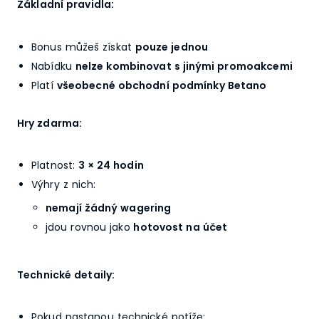
Základní pravidla:
Bonus můžeš získat
pouze jednou
Nabídku
nelze kombinovat s jinými promoakcemi
Platí
všeobecné obchodní podmínky Betano
Hry zdarma:
Platnost:
3 × 24 hodin
Výhry z nich:
nemají žádný wagering
jdou rovnou jako
hotovost na účet
Technické detaily:
Pokud nastanou technické potíže: