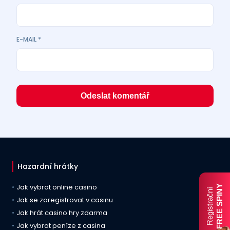
E-MAIL
*
Hazardní hrátky
Jak vybrat online casino
FREE SPINY
Registrační
Jak se zaregistrovat v casinu
Jak hrát casino hry zdarma
Jak vybrat peníze z casina