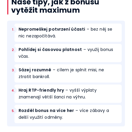
Naše tipy, jak z bonusu
vytěžit maximum
Nepromeškej potvrzení účasti
– bez něj se
nic nezapočítává.
Pohlídej si časovou platnost
– využij bonus
včas.
Sázej rozumně
– cílem je splnit misi, ne
ztratit bankroll.
Hraj RTP-friendly hry
– vyšší výplaty
znamenají větší šanci na výhru.
Rozděl bonus na více her
– více zábavy a
delší využití odměny.