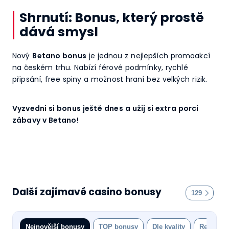
Shrnutí: Bonus, který prostě
dává smysl
Nový
Betano bonus
je jednou z nejlepších promoakcí
na českém trhu. Nabízí férové podmínky, rychlé
připsání, free spiny a možnost hraní bez velkých rizik.
Vyzvedni si bonus ještě dnes a užij si extra porci
zábavy v Betano!
Další zajímavé casino bonusy
129
Nejnovější bonusy
TOP bonusy
Dle kvality
Registra