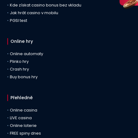
Kde získat casino bonus bez vkladu
Jak hrát casino v mobilu
PGSI test
Online hry
Online automaty
Plinko hry
Crash hry
Buy bonus hry
Přehledně
Online casina
LIVE casina
Online loterie
FREE spiny dnes