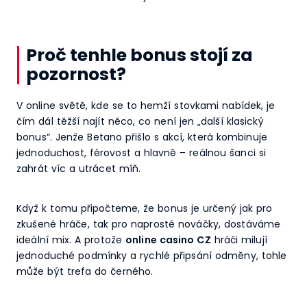
Proč tenhle bonus stojí za
pozornost?
V online světě, kde se to hemží stovkami nabídek, je
čím dál těžší najít něco, co není jen „další klasický
bonus“. Jenže Betano přišlo s akcí, která kombinuje
jednoduchost, férovost a hlavně – reálnou šanci si
zahrát víc a utrácet míň.
Když k tomu připočteme, že bonus je určený jak pro
zkušené hráče, tak pro naprosté nováčky, dostáváme
ideální mix. A protože
online casino CZ
hráči milují
jednoduché podmínky a rychlé připsání odměny, tohle
může být trefa do černého.