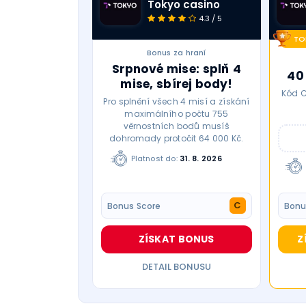
BONUSY
Tokyo casino
4.3 / 5
TO
Bonus za hraní
Srpnové mise: splň 4
40 
mise, sbírej body!
Kód C
Pro splnění všech 4 misí a získání
maximálního počtu 755
věrnostních bodů musíš
dohromady protočit 64 000 Kč.
Platnost do:
31. 8. 2026
C
Bonus Score
Bonu
ZÍSKAT BONUS
Z
DETAIL BONUSU