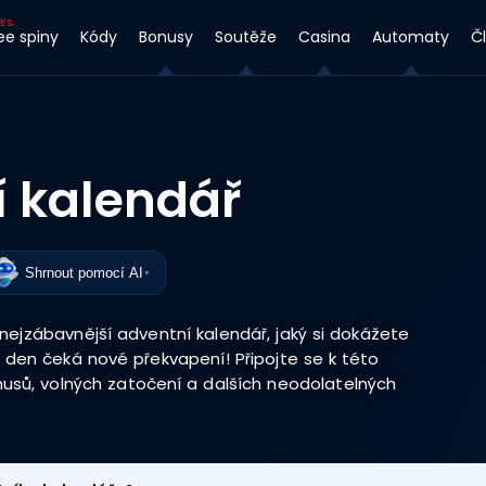
ee spiny
Kódy
Bonusy
Soutěže
Casina
Automaty
Č
 kalendář
Shrnout pomocí AI
▼
nejzábavnější adventní kalendář, jaký si dokážete
ý den čeká nové překvapení! Připojte se k této
onusů, volných zatočení a dalších neodolatelných