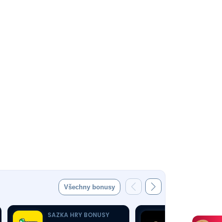
Všechny bonusy
SAZKA HRY BONUSY
MAGIC PLANE