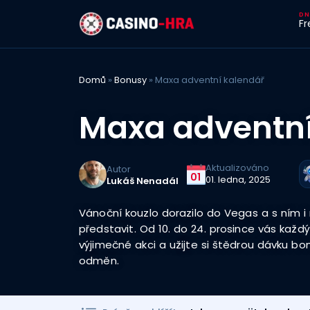
Fr
Domů
»
Bonusy
»
Maxa adventní kalendář
Maxa adventní
Aktualizováno
Autor
01
01. ledna, 2025
Lukáš Nenadál
Vánoční kouzlo dorazilo do Vegas a s ním i 
představit. Od 10. do 24. prosince vás každ
výjimečné akci a užijte si štědrou dávku b
odměn.