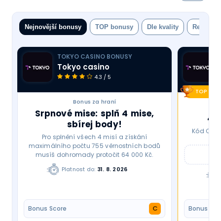
Nejnovější bonusy
TOP bonusy
Dle kvality
Registra
TOKYO CASINO BONUSY
Tokyo casino
4.3 / 5
TOP
Bonus za hraní
Srpnové mise: splň 4 mise,
40 
sbírej body!
Kód CASI
Pro splnění všech 4 misí a získání
maximálního počtu 755 věrnostních bodů
musíš dohromady protočit 64 000 Kč.
Platnost do:
31. 8. 2026
C
Bonus Score
Bonus Sco