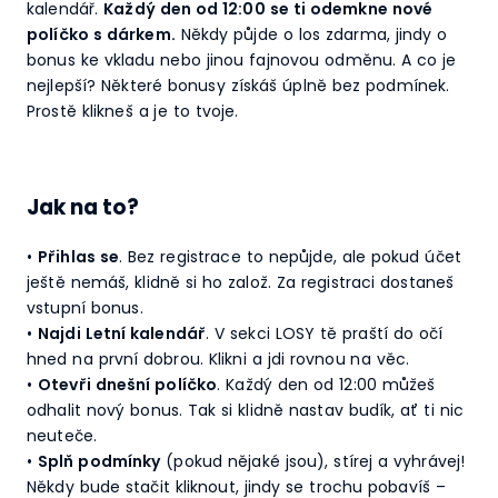
kalendář.
Každý den od 12:00 se ti odemkne nové
políčko s dárkem.
Někdy půjde o los zdarma, jindy o
bonus ke vkladu nebo jinou fajnovou odměnu. A co je
nejlepší? Některé bonusy získáš úplně bez podmínek.
Prostě klikneš a je to tvoje.
Jak na to?
•
Přihlas se
. Bez registrace to nepůjde, ale pokud účet
ještě nemáš, klidně si ho založ. Za registraci dostaneš
vstupní bonus.
•
Najdi Letní kalendář
. V sekci LOSY tě praští do očí
hned na první dobrou. Klikni a jdi rovnou na věc.
•
Otevři dnešní políčko
. Každý den od 12:00 můžeš
odhalit nový bonus. Tak si klidně nastav budík, ať ti nic
neuteče.
•
Splň podmínky
(pokud nějaké jsou), stírej a vyhrávej!
Někdy bude stačit kliknout, jindy se trochu pobavíš –