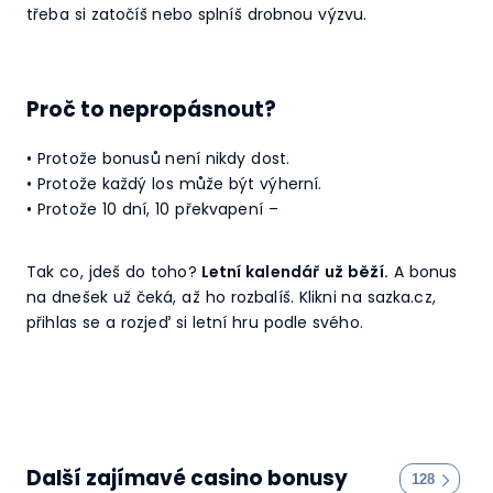
třeba si zatočíš nebo splníš drobnou výzvu.
Proč to nepropásnout?
• Protože bonusů není nikdy dost.
• Protože každý los může být výherní.
• Protože 10 dní, 10 překvapení –
Tak co, jdeš do toho?
Letní kalendář už běží.
A bonus
na dnešek už čeká, až ho rozbalíš. Klikni na sazka.cz,
přihlas se a rozjeď si letní hru podle svého.
Další zajímavé casino bonusy
128