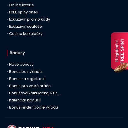
Online loterie
FREE spiny dnes
Exkluzivní promo kódy
Exkluzivní soutěže
Casino kalkulačky
FREE SPINY
Registrační
Bonusy
Nové bonusy
Bonus bez vkladu
Bonus za registraci
Bonus pro velké hráče
Bonusová kalkulačka, RTP, …
Kalendář bonusů
Bonus Finder podle vkladu