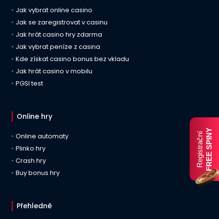
Jak vybrat online casino
Jak se zaregistrovat v casinu
Jak hrát casino hry zdarma
Jak vybrat peníze z casina
Kde získat casino bonus bez vkladu
Jak hrát casino v mobilu
PGSI test
Online hry
FREE SPINY
Registrační
Online automaty
Plinko hry
Crash hry
Buy bonus hry
Přehledně