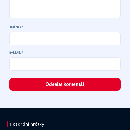
JMÉNO
*
E-MAIL
*
Hazardní hrátky