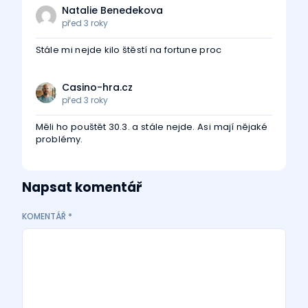
Natalie Benedekova
před 3 roky
Stále mi nejde kilo štěstí na fortune proc
Casino-hra.cz
před 3 roky
Měli ho pouštět 30.3. a stále nejde. Asi mají nějaké
problémy.
Napsat komentář
KOMENTÁŘ
*