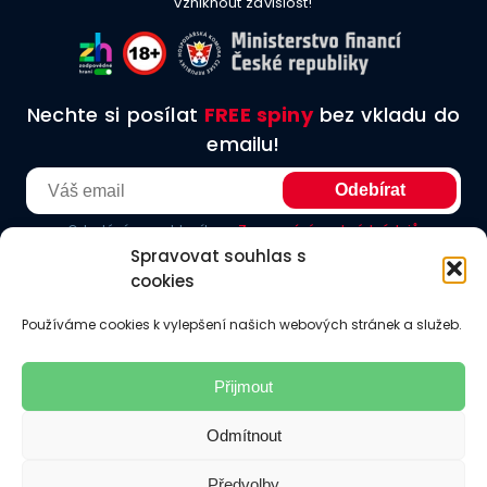
vzniknout závislost!
Nechte si posílat
FREE spiny
bez vkladu do
emailu!
Odesláním souhlasíte se
Zpracování osobních údajů
Spravovat souhlas s
cookies
O nás
Podmínky užití
Etické principy
Redakční zásady
Používáme cookies k vylepšení našich webových stránek a služeb.
Jak hodnotíme
Odkazy
Kontakt
Přijmout
Odmítnout
Provozování hazardních her v České republice upravuje zákon
č.
186/2016 Sb.
Účast je povolena pouze osobám starším 18 let. Tento
Předvolby