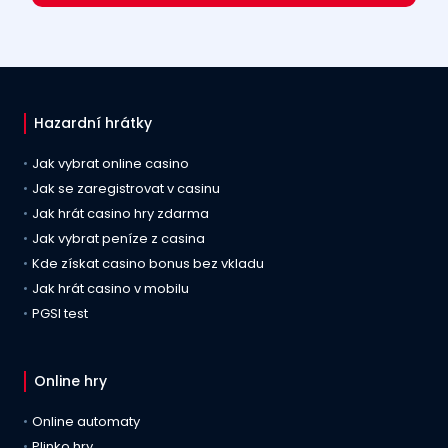
Hazardní hrátky
Jak vybrat online casino
Jak se zaregistrovat v casinu
Jak hrát casino hry zdarma
Jak vybrat peníze z casina
Kde získat casino bonus bez vkladu
Jak hrát casino v mobilu
PGSI test
Online hry
Online automaty
Plinko hry