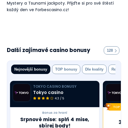
Mystery a Tsunami jackpoty. Přijďte si pro své štěstí
každý den ve Forbescasino.cz!
Další zajímavé casino bonusy
128
Nejnovější bonusy
TOP bonusy
Dle kvality
Registra
TOKYO CASINO BONUSY
Tokyo casino
4.3 / 5
TOP
Bonus za hraní
Srpnové mise: splň 4 mise,
30 
sbírej body!