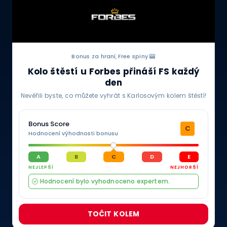
Bonus za hraní
,
Free spiny 🎰
Kolo štěstí u Forbes přináší FS každý
den
Nevěřili byste, co můžete vyhrát s Karlosovým kolem štěstí!
Bonus Score
C
Hodnocení výhodnosti bonusu
A
B
C
D
E
NEJLEPŠÍ
NEJHORŠÍ
Hodnocení bylo vyhodnoceno expertem.
TOČIT KOLEM