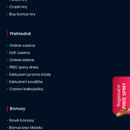
Crash hry
Buy bonus hry
Přehledně
Online casina
LIVE casina
Online loterie
FREE spiny dnes
Exkluzivní promo kódy
Exkluzivní soutěže
FREE SPINY
Registrační
Casino kalkulačky
Bonusy
Nové bonusy
Bonus bez vkladu