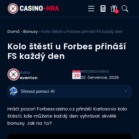
0
Domů
»
Bonusy
»
Kolo štěstí u Forbes přináší FS každý den
Kolo štěstí u Forbes přináší
FS každý den
Aktualizováno
Autor
20
20. července, 2026
eventon
Shrnout pomocí AI
▼
Hráči pozor! Forbescasino.cz přináší Karlosovo kolo
štěstí, kde můžete každý den vyhrávat skvělé
bonusy. Jak na to?