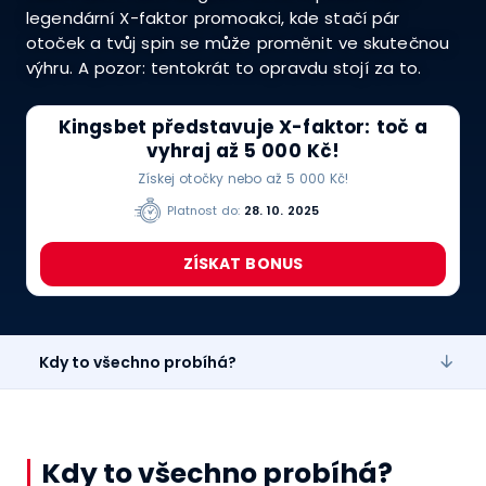
legendární X-faktor promoakci, kde stačí pár
otoček a tvůj spin se může proměnit ve skutečnou
výhru. A pozor: tentokrát to opravdu stojí za to.
Kingsbet představuje X-faktor: toč a
vyhraj až 5 000 Kč!
Získej otočky nebo až 5 000 Kč!
Platnost do:
28. 10. 2025
ZÍSKAT BONUS
Kdy to všechno probíhá?
Kdy to všechno probíhá?