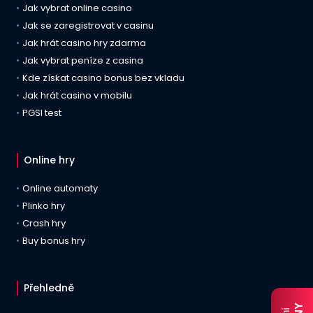
Jak vybrat online casino
Jak se zaregistrovat v casinu
Jak hrát casino hry zdarma
Jak vybrat peníze z casina
Kde získat casino bonus bez vkladu
Jak hrát casino v mobilu
PGSI test
Online hry
Online automaty
Plinko hry
Crash hry
Buy bonus hry
Přehledně