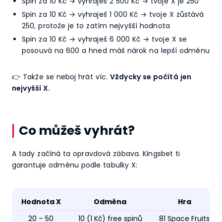
Spin za 10 Kč → vyhraješ 2 500 Kč → tvoje X je 250
Spin za 10 Kč → vyhraješ 1 000 Kč → tvoje X zůstává
250, protože je to zatím nejvyšší hodnota
Spin za 10 Kč → vyhraješ 6 000 Kč → tvoje X se
posouvá na 600 a hned máš nárok na lepší odměnu
👉 Takže se neboj hrát víc.
Vždycky se počítá jen
nejvyšší X.
Co můžeš vyhrát?
A tady začíná ta opravdová zábava. Kingsbet ti
garantuje odměnu podle tabulky X:
Hodnota X
Odměna
Hra
20 – 50
10 (1 Kč) free spinů
81 Space Fruits