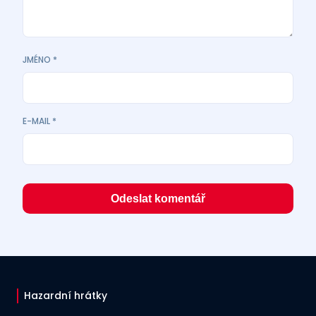
JMÉNO
*
E-MAIL
*
Hazardní hrátky