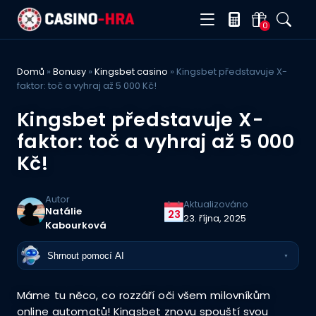
0
Domů
»
Bonusy
»
Kingsbet casino
»
Kingsbet představuje X-
faktor: toč a vyhraj až 5 000 Kč!
Kingsbet představuje X-
faktor: toč a vyhraj až 5 000
Kč!
Autor
Aktualizováno
Natálie
23
23. října, 2025
Kabourková
Shrnout pomocí AI
▼
Máme tu něco, co rozzáří oči všem milovníkům
online automatů! Kingsbet znovu spouští svou