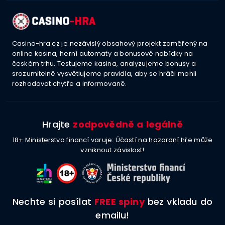
Casino-hra.cz je nezávislý obsahový projekt zaměřený na
online kasina, herní automaty a bonusové nabídky na
českém trhu. Testujeme kasina, analyzujeme bonusy a
srozumitelně vysvětlujeme pravidla, aby se hráči mohli
rozhodovat chytře a informovaně.
Hrajte
zodpovědně a legálně
18+ Ministerstvo financí varuje: Účastí na hazardní hře může
vzniknout závislost!
Nechte si posílat
FREE spiny
bez vkladu do
emailu!