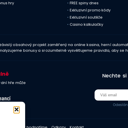
onus hry
FREE spiny dnes
Exkluzivní promo kódy
Exkluzivní soutěže
Casino kalkulačky
závislý obsahový projekt zaměřený na online kasina, herní autom
nalyzujeme bonusy a srozumitelně vysvětlujeme pravidla, aby se h
lně
Nechte si
ardní hře může
Odeslán
í zásady
Jak hodnotíme
Odkazy
Kontakt