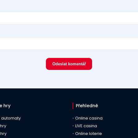
e hry
Přehledně
e automaty
Online casina
 hry
LIVE casina
 hry
Online loterie