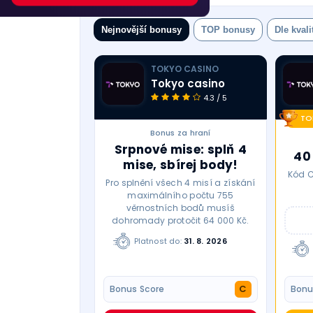
Nejnovější bonusy
TOP bonusy
Dle kvali
TOKYO CASINO
BONUSY
Tokyo casino
4.3 / 5
TO
Bonus za hraní
Srpnové mise: splň 4
40 
mise, sbírej body!
Kód C
Pro splnění všech 4 misí a získání
maximálního počtu 755
věrnostních bodů musíš
dohromady protočit 64 000 Kč.
Platnost do:
31. 8. 2026
C
Bonus Score
Bonu