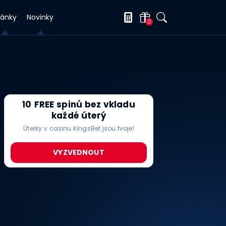
lánky
Novinky
0
10 FREE spinů bez vkladu
každé úterý
Úterky v casinu KingsBet jsou tvoje!
VYZVEDNOUT