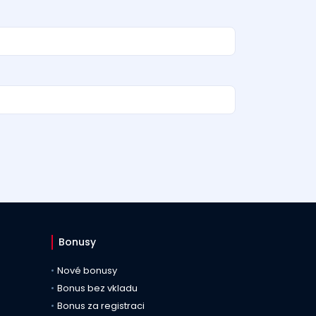
Bonusy
Nové bonusy
Bonus bez vkladu
Bonus za registraci