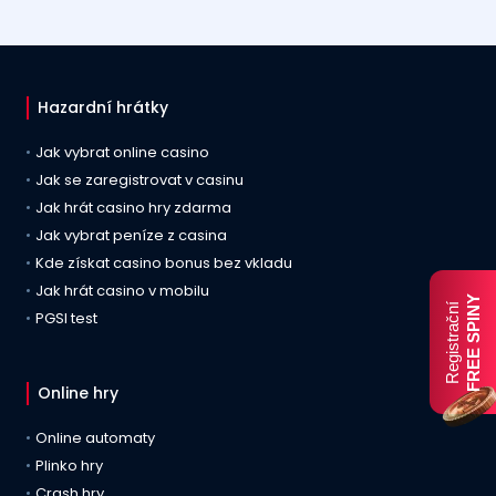
Hazardní hrátky
Jak vybrat online casino
Jak se zaregistrovat v casinu
Jak hrát casino hry zdarma
Jak vybrat peníze z casina
Kde získat casino bonus bez vkladu
Jak hrát casino v mobilu
FREE SPINY
Registrační
PGSI test
Online hry
Online automaty
Plinko hry
Crash hry