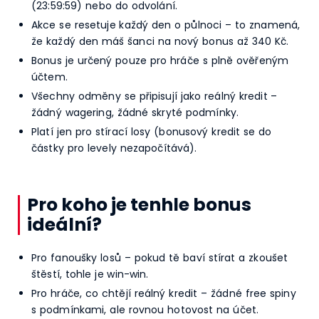
(23:59:59) nebo do odvolání.
Akce se resetuje každý den o půlnoci – to znamená,
že každý den máš šanci na nový bonus až 340 Kč.
Bonus je určený pouze pro hráče s plně ověřeným
účtem.
Všechny odměny se připisují jako reálný kredit –
žádný wagering, žádné skryté podmínky.
Platí jen pro stírací losy (bonusový kredit se do
částky pro levely nezapočítává).
Pro koho je tenhle bonus
ideální?
Pro fanoušky losů – pokud tě baví stírat a zkoušet
štěstí, tohle je win-win.
Pro hráče, co chtějí reálný kredit – žádné free spiny
s podmínkami, ale rovnou hotovost na účet.