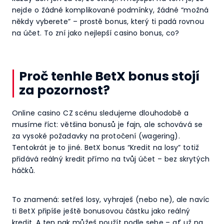
nejde o žádné komplikované podmínky, žádné “možná
někdy vyberete” – prostě bonus, který ti padá rovnou
na účet. To zní jako nejlepší casino bonus, co?
Proč tenhle BetX bonus stojí
za pozornost?
Online casino CZ scénu sledujeme dlouhodobě a
musíme říct: většina bonusů je fajn, ale schovává se
za vysoké požadavky na protočení (wagering).
Tentokrát je to jiné. BetX bonus “Kredit na losy” totiž
přidává reálný kredit přímo na tvůj účet – bez skrytých
háčků.
To znamená: setřeš losy, vyhraješ (nebo ne), ale navíc
ti BetX připíše ještě bonusovou částku jako reálný
kredit. A ten pak můžeš použít podle sebe – ať už na