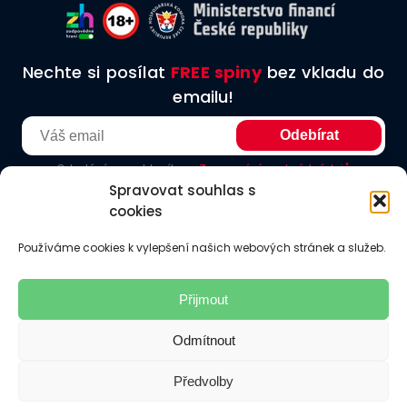
Nechte si posílat
FREE spiny
bez vkladu do
emailu!
Odesláním souhlasíte se
Zpracování osobních údajů
Spravovat souhlas s
cookies
O nás
Podmínky užití
Etické principy
Redakční zásady
Používáme cookies k vylepšení našich webových stránek a služeb.
Jak hodnotíme
Odkazy
Kontakt
Přijmout
Odmítnout
Provozování hazardních her v České republice upravuje zákon
č.
186/2016 Sb.
Účast je povolena pouze osobám starším 18 let. Tento
Předvolby
web obsahuje affiliate odkazy, za registrace či vklady přes ně můžeme
získat provizi, která však neovlivňuje naše
hodnocení ani recenze
.