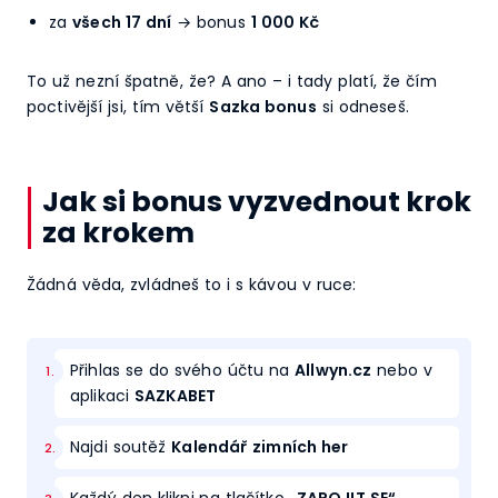
za
všech 17 dní
→ bonus
1 000 Kč
To už nezní špatně, že? A ano – i tady platí, že čím
poctivější jsi, tím větší
Sazka bonus
si odneseš.
Jak si bonus vyzvednout krok
za krokem
Žádná věda, zvládneš to i s kávou v ruce:
Přihlas se do svého účtu na
Allwyn.cz
nebo v
aplikaci
SAZKABET
Najdi soutěž
Kalendář zimních her