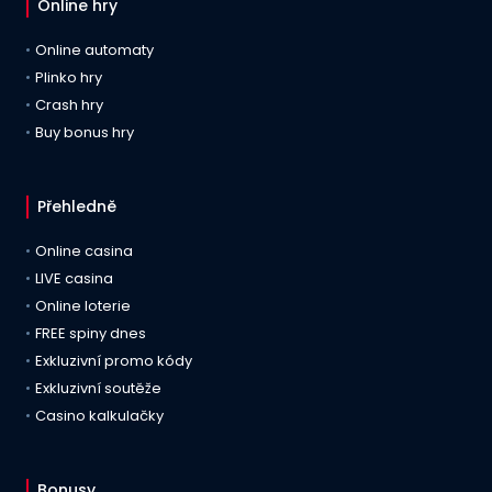
Online hry
Online automaty
Plinko hry
Crash hry
Buy bonus hry
Přehledně
Online casina
LIVE casina
Online loterie
FREE spiny dnes
Exkluzivní promo kódy
Exkluzivní soutěže
Casino kalkulačky
Bonusy