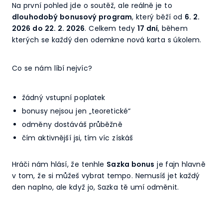
Na první pohled jde o soutěž, ale reálně je to
dlouhodobý bonusový program
, který běží od
6. 2.
2026 do 22. 2. 2026
. Celkem tedy
17 dní
, během
kterých se každý den odemkne nová karta s úkolem.
Co se nám líbí nejvíc?
žádný vstupní poplatek
bonusy nejsou jen „teoretické“
odměny dostáváš průběžně
čím aktivnější jsi, tím víc získáš
Hráči nám hlásí, že tenhle
Sazka bonus
je fajn hlavně
v tom, že si můžeš vybrat tempo. Nemusíš jet každý
den naplno, ale když jo, Sazka tě umí odměnit.