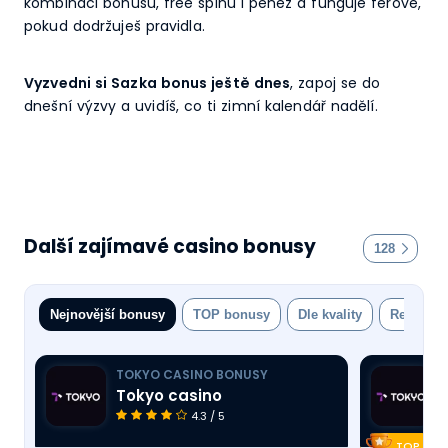
kombinaci bonusů, free spinů i peněz a funguje férově,
pokud dodržuješ pravidla.
Vyzvedni si Sazka bonus ještě dnes
, zapoj se do
dnešní výzvy a uvidíš, co ti zimní kalendář nadělí.
Další zajímavé casino bonusy
128
Nejnovější bonusy
TOP bonusy
Dle kvality
Registra
TOKYO CASINO BONUSY
Tokyo casino
4.3 / 5
TOP