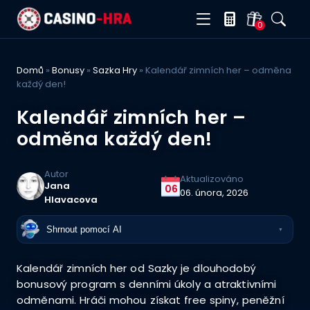
0
Domů
»
Bonusy
»
Sazka Hry
»
Kalendář zimních her – odměna
každý den!
Kalendář zimních her –
odměna každý den!
Autor
Aktualizováno
Jana
06
06. února, 2026
Hlavacova
Shrnout pomocí AI
▼
Kalendář zimních her od Sazky je dlouhodobý
bonusový program s denními úkoly a atraktivními
odměnami. Hráči mohou získat free spiny, peněžní