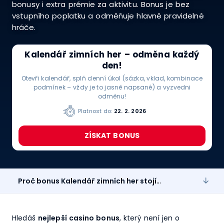
bonusy i extra prémie za aktivitu. Bonus je bez
vstupního poplatku a odměňuje hlavně pravidelné
hráče.
Kalendář zimních her – odměna každý
den!
Otevři kalendář, splň denní úkol (sázka, vklad, kombinace
podmínek – vždy je to jasně napsané) a vyzvedni
odměnu!
Platnost do:
22. 2. 2026
ZÍSKAT BONUS
Proč bonus Kalendář zimních her stojí za pozornost
Hledáš
nejlepší casino bonus
, který není jen o