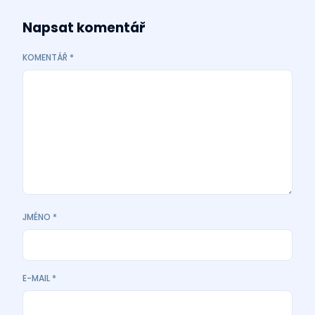
Napsat komentář
KOMENTÁŘ
*
JMÉNO
*
E-MAIL
*