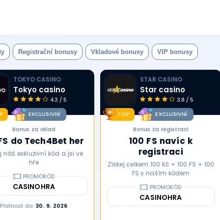
ty
Registrační bonusy
Vkladové bonusy
VIP bonusy
TOKYO CASINO
STAR CASINO
BONUSY
BONUSY
Tokyo casino
Star casino
4.3 / 5
3.8 / 5
P
EXCLUSIVNÍ
TOP
EXCLUSIVNÍ
Bonus za vklad
Bonus za registraci
FS do Tech4Bet her
100 FS navíc k
registraci
j náš exkluzivní kód a jsi ve
hře
Získej celkem 100 Kč + 100 FS + 100
FS s naším kódem
PROMOKÓD
CASINOHRA
PROMOKÓD
CASINOHRA
Platnost do:
30. 9. 2026