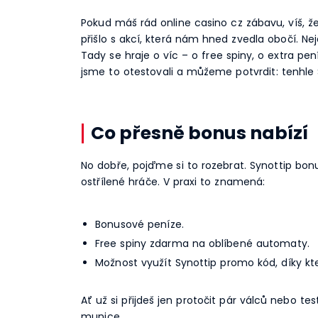
Pokud máš rád online casino cz zábavu, víš, 
přišlo s akcí, která nám hned zvedla obočí. Ne
Tady se hraje o víc – o free spiny, o extra pe
jsme to otestovali a můžeme potvrdit: tenhle S
Co přesně bonus nabízí
No dobře, pojďme si to rozebrat. Synottip bonu
ostřílené hráče. V praxi to znamená:
Bonusové peníze.
Free spiny zdarma na oblíbené automaty.
Možnost využít Synottip promo kód, díky kt
Ať už si přijdeš jen protočit pár válců nebo tes
munice.