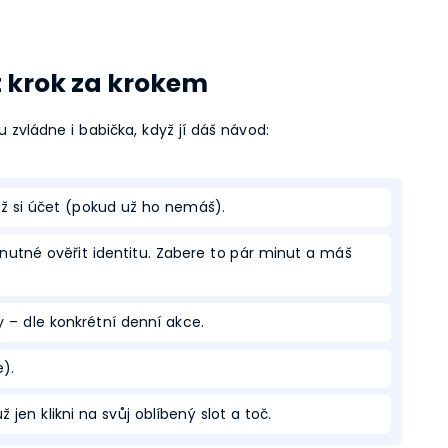
 krok za krokem
 zvládne i babička, když jí dáš návod:
lož si účet (pokud už ho nemáš).
nutné ověřit identitu. Zabere to pár minut a máš
y – dle konkrétní denní akce.
).
 jen klikni na svůj oblíbený slot a toč.