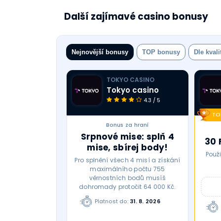
Další zajímavé casino bonusy
Nejnovější bonusy
TOP bonusy
Dle kvali
TOKYO CASINO
BONUSY
Tokyo casino
4.3 / 5
TO
Bonus za hraní
Srpnové mise: splň 4
30 
mise, sbírej body!
Použi
Pro splnění všech 4 misí a získání
maximálního počtu 755
věrnostních bodů musíš
dohromady protočit 64 000 Kč.
Platnost do:
31. 8. 2026