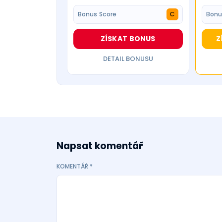
C
Bonus Score
Bonu
ZÍSKAT BONUS
Z
DETAIL BONUSU
Napsat komentář
KOMENTÁŘ
*