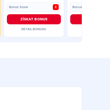
E
Bonus Score
Bonus Score
ZÍSKAT BONUS
ZÍSKAT BONU
DETAIL BONUSU
DETAIL BONUSU