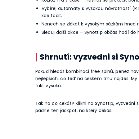
Rozlož hru v čase – nesnaž se protočit bon
Vybírej automaty s vysokou návratností (RTP
kde točit.
Nenech se zlákat k vysokým sázkám hned na
Sleduj další akce – Synottip občas hodí do h
Shrnutí: vyzvedni si Syn
Pokud hledáš kombinaci free spinů, peněz nav
nejlepších, co teď na českém trhu najdeš. My 
fakt vysoká.
Tak na co čekáš? Klikni na Synottip, vyzvedni 
padne ten jackpot, na který čekáš.