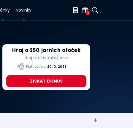
lánky
Novinky
0
Hraj o 250 jarních otoček
Hraj o točky každý den!
Platnost do:
20. 3. 2026
ZÍSKAT BONUS