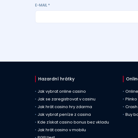
E-MAIL
*
Hazardní hrátky
Onlin
Jak vybrat online casino
Onlin
Jak se zaregistrovat v casinu
Plinko
Jak hrát casino hry zdarma
Crash
Jak vybrat peníze z casina
Buy b
Kde získat casino bonus bez vkladu
Jak hrát casino v mobilu
PGSI test