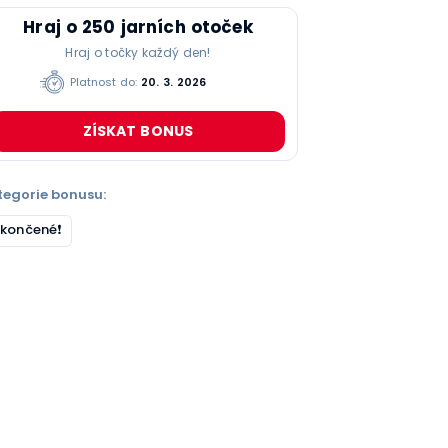
Hraj o 250 jarních otoček
Hraj o točky každý den!
Platnost do:
20. 3. 2026
ZÍSKAT BONUS
tegorie bonusu:
končené❗️