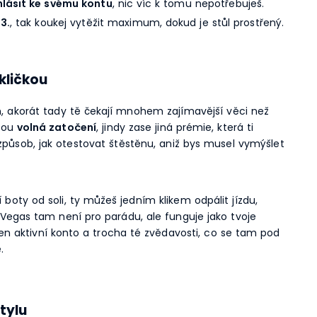
hlásit ke svému kontu
, nic víc k tomu nepotřebuješ.
 3.
, tak koukej vytěžit maximum, dokud je stůl prostřený.
kličkou
ch, akorát tady tě čekají mnohem zajímavější věci než
nou
volná zatočení
, jindy zase jiná prémie, která ti
způsob, jak otestovat štěstěnu, aniž bys musel vymýšlet
í boty od soli, ty můžeš jedním klikem odpálit jízdu,
Vegas tam není pro parádu, ale funguje jako tvoje
 jen aktivní konto a trocha té zvědavosti, co se tam pod
.
tylu