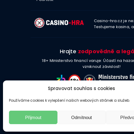
Casino-hra.cz je ne
Testujeme kasina, a
Hrajte
zodpovědně a legá
18+ Ministerstvo financí varuje: Účastí na haz
vzniknout závislost!
Spravovat souhlas s cookies
Používáme cookies k vylepšení našich webových stránek a služeb.
O nás
Podmínky užití
Etické principy
Redakčn
Přijmout
Odmítnout
Předvo
Provozování hazardních her v České republice upravuje z
můžeme získat provizi, která však neovlivňuje naše
hodnoce