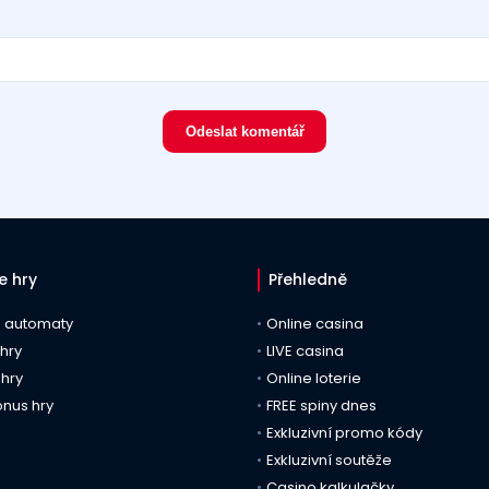
e hry
Přehledně
e automaty
Online casina
 hry
LIVE casina
 hry
Online loterie
onus hry
FREE spiny dnes
Exkluzivní promo kódy
Exkluzivní soutěže
Casino kalkulačky