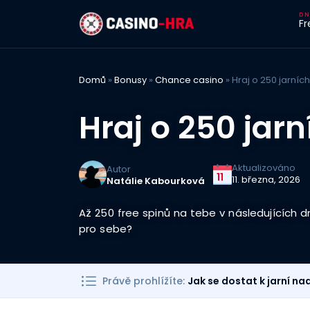
Fr
Domů
»
Bonusy
»
Chance casino
»
Hraj o 250 jarníc
Hraj o 250 jar
Aktualizováno
Autor
11
11. března, 2026
Natálie Kabourková
Až 250 free spinů na tebe v následujících dn
pro sebe?
Právě prohlížíte:
Jak se dostat k jarní na