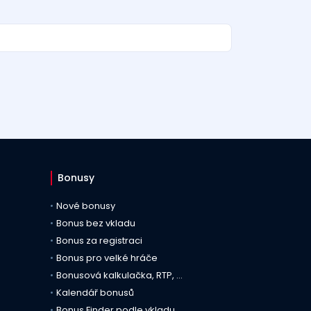
Bonusy
Nové bonusy
Bonus bez vkladu
Bonus za registraci
Bonus pro velké hráče
Bonusová kalkulačka, RTP, …
Kalendář bonusů
Bonus Finder podle vkladu