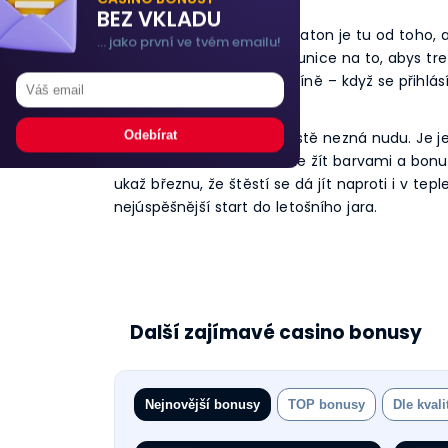
BEZ VKLADU
Celý tenhle březnový maraton je tu od toho, 
... jako první ve tvém emailu!
free spinů
už je solidní munice na to, abys tref
množí nuly. Je to o disciplíně – když se přihlá
Jaro v Chance Vegas prostě nezná nudu. Je jed
nebo na monitoru to bude žít barvami a bonus
ukaž březnu, že štěstí se dá jít naproti i v t
nejúspěšnější start do letošního jara.
Další zajímavé casino bonusy
Nejnovější bonusy
TOP bonusy
Dle kvali