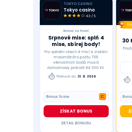
TOKYO CASINO
BONUSY
Tokyo casino
4.3 / 5
TO
Bonus za hraní
Srpnové mise: splň 4
30 
mise, sbírej body!
Použi
Pro splnění všech 4 misí a získání
maximálního počtu 755
věrnostních bodů musíš
dohromady protočit 64 000 Kč.
Platnost do:
31. 8. 2026
C
Bonus Score
Bonu
ZÍSKAT BONUS
Z
DETAIL BONUSU