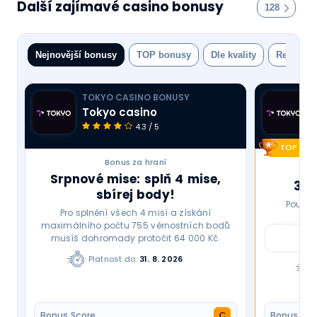
Další zajímavé casino bonusy
128
Nejnovější bonusy
TOP bonusy
Dle kvality
Registra
TOKYO CASINO BONUSY
Tokyo casino
4.3 / 5
TOP
Bonus za hraní
Srpnové mise: splň 4 mise,
30 
sbírej body!
Použij 
Pro splnění všech 4 misí a získání
maximálního počtu 755 věrnostních bodů
musíš dohromady protočit 64 000 Kč.
Platnost do:
31. 8. 2026
C
Bonus Score
Bonus Sco