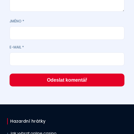
JMÉNO
*
E-MAIL
*
Hazardní hrátky
Jak vybrat online casino