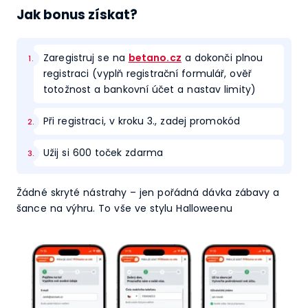
Jak bonus získat?
Zaregistruj se na
betano.cz
a dokonči plnou
registraci (vyplň registrační formulář, ověř
totožnost a bankovní účet a nastav limity)
Při registraci, v kroku 3., zadej promokód
Užij si 600 toček zdarma
Žádné skryté nástrahy – jen pořádná dávka zábavy a
šance na výhru. To vše ve stylu Halloweenu