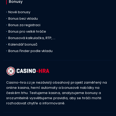
Bonusy
Nové bonusy
Bonus bez vkladu
Bonus za registraci
Bonus pro velké hráče
Bonusová kalkulačka, RTP, …
Kalendář bonusů
Bonus Finder podle vkladu
Casino-hra.cz je nezávislý obsahový projekt zaměřený na
online kasina, herní automaty a bonusové nabídky na
českém trhu. Testujeme kasina, analyzujeme bonusy a
srozumitelně vysvětlujeme pravidla, aby se hráči mohli
rozhodovat chytře a informovaně.