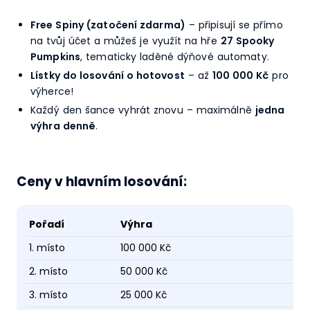
Free Spiny (zatočení zdarma)
– připisují se přímo
na tvůj účet a můžeš je využít na hře
27 Spooky
Pumpkins
, tematicky laděné dýňové automaty.
Lístky do losování o hotovost
– až
100 000 Kč
pro
výherce!
Každý den šance vyhrát znovu – maximálně
jedna
výhra denně
.
Ceny v hlavním losování:
Pořadí
Výhra
1. místo
100 000 Kč
2. místo
50 000 Kč
3. místo
25 000 Kč