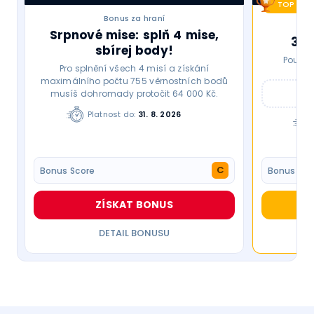
TOP
Bonus za hraní
Srpnové mise: splň 4 mise,
30 
sbírej body!
Použij 
Pro splnění všech 4 misí a získání
maximálního počtu 755 věrnostních bodů
musíš dohromady protočit 64 000 Kč.
Platnost do:
31. 8. 2026
C
Bonus Score
Bonus Sco
ZÍSKAT BONUS
Z
DETAIL BONUSU