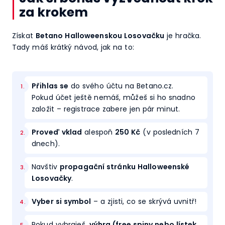
za krokem
Získat
Betano Halloweenskou Losovačku
je hračka.
Tady máš krátký návod, jak na to:
Přihlas se
do svého účtu na Betano.cz.
Pokud účet ještě nemáš, můžeš si ho snadno
založit – registrace zabere jen pár minut.
Proveď vklad
alespoň
250 Kč
(v posledních 7
dnech).
Navštiv
propagační stránku Halloweenské
Losovačky
.
Vyber si symbol
– a zjisti, co se skrývá uvnitř!
Pokud vyhraješ,
výhra (free spiny nebo lístek