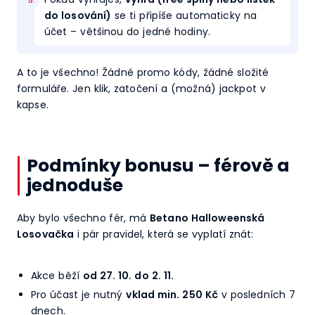
do losování)
se ti připíše automaticky na
účet – většinou do jedné hodiny.
A to je všechno! Žádné promo kódy, žádné složité
formuláře. Jen klik, zatočení a (možná) jackpot v
kapse.
Podmínky bonusu – férově a
jednoduše
Aby bylo všechno fér, má
Betano Halloweenská
Losovačka
i pár pravidel, která se vyplatí znát:
Akce běží
od 27. 10. do 2. 11.
Pro účast je nutný
vklad min. 250 Kč
v posledních 7
dnech.