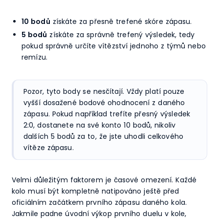
10 bodů
získáte za přesně trefené skóre zápasu.
5 bodů
získáte za správně trefený výsledek, tedy
pokud správně určíte vítězství jednoho z týmů nebo
remízu.
Pozor, tyto body se nesčítají. Vždy platí pouze
vyšší dosažené bodové ohodnocení z daného
zápasu. Pokud například trefíte přesný výsledek
2:0, dostanete na své konto 10 bodů, nikoliv
dalších 5 bodů za to, že jste uhodli celkového
vítěze zápasu.
Velmi důležitým faktorem je časové omezení. Každé
kolo musí být kompletně natipováno ještě před
oficiálním začátkem prvního zápasu daného kola.
Jakmile padne úvodní výkop prvního duelu v kole,