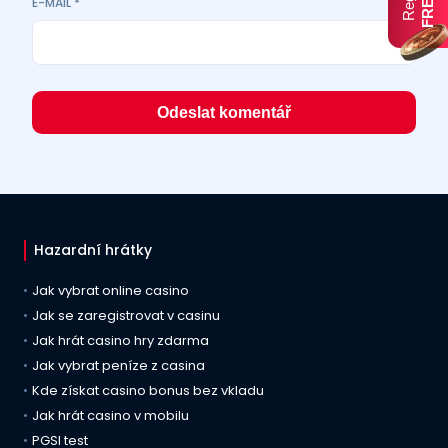
E-MAIL
*
Hazardní hrátky
Jak vybrat online casino
Jak se zaregistrovat v casinu
Jak hrát casino hry zdarma
Jak vybrat peníze z casina
Kde získat casino bonus bez vkladu
Jak hrát casino v mobilu
PGSI test