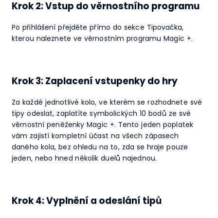
Krok 2: Vstup do věrnostního programu
Po přihlášení přejděte přímo do sekce Tipovačka,
kterou naleznete ve věrnostním programu Magic +.
Krok 3: Zaplacení vstupenky do hry
Za každé jednotlivé kolo, ve kterém se rozhodnete své
tipy odeslat, zaplatíte symbolických 10 bodů ze své
věrnostní peněženky Magic +. Tento jeden poplatek
vám zajistí kompletní účast na všech zápasech
daného kola, bez ohledu na to, zda se hraje pouze
jeden, nebo hned několik duelů najednou.
Krok 4: Vyplnění a odeslání tipů