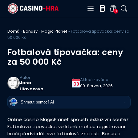
0
Domů
»
Bonusy
»
Magic Planet
»
Fotbalová tipovačka: ceny za
50 000 Kč
Fotbalová tipovačka: ceny
za 50 000 Kč
Autor
Aktualizováno
Jana
09
09. června, 2026
Hlavacova
Shrnout pomocí AI
▼
Online casino MagicPlanet spouští exkluzivní soutěž
Fotbalová tipovačka, ve které mohou registrovaní
hráči předvádět své fotbalové znalosti. Bonus a