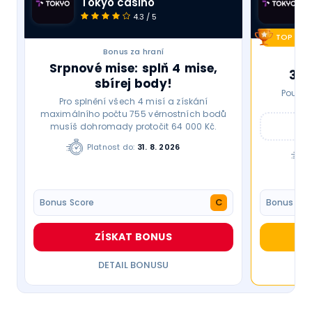
Tokyo casino
4.3 / 5
TOP
Bonus za hraní
Srpnové mise: splň 4 mise,
30 
sbírej body!
Použij 
Pro splnění všech 4 misí a získání
maximálního počtu 755 věrnostních bodů
musíš dohromady protočit 64 000 Kč.
Platnost do:
31. 8. 2026
C
Bonus Score
Bonus Sco
ZÍSKAT BONUS
Z
DETAIL BONUSU