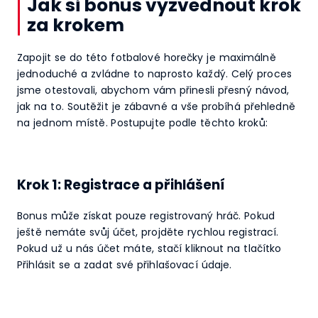
Jak si bonus vyzvednout krok
za krokem
Zapojit se do této fotbalové horečky je maximálně
jednoduché a zvládne to naprosto každý. Celý proces
jsme otestovali, abychom vám přinesli přesný návod,
jak na to. Soutěžit je zábavné a vše probíhá přehledně
na jednom místě. Postupujte podle těchto kroků:
Krok 1: Registrace a přihlášení
Bonus může získat pouze registrovaný hráč. Pokud
ještě nemáte svůj účet, projděte rychlou registrací.
Pokud už u nás účet máte, stačí kliknout na tlačítko
Přihlásit se a zadat své přihlašovací údaje.