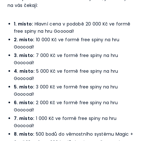
na vás čekají:
1. místo:
Hlavní cena v podobě 20 000 Kč ve formě
free spiny na hru Gooooal!
2. místo:
10 000 Kč ve formě free spiny na hru
Gooooal!
3. místo:
7 000 Kč ve formě free spiny na hru
Gooooal!
4. místo:
5 000 Kč ve formě free spiny na hru
Gooooal!
5. místo:
3 000 Kč ve formě free spiny na hru
Gooooal!
6. místo:
2 000 Kč ve formě free spiny na hru
Gooooal!
7. místo:
1 000 Kč ve formě free spiny na hru
Gooooal!
8. místo:
500 bodů do věrnostního systému Magic +