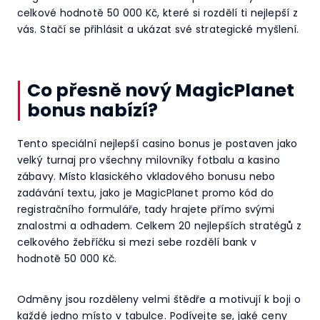
celkové hodnotě 50 000 Kč, které si rozdělí ti nejlepší z
vás. Stačí se přihlásit a ukázat své strategické myšlení.
Co přesně nový MagicPlanet
bonus nabízí?
Tento speciální nejlepší casino bonus je postaven jako
velký turnaj pro všechny milovníky fotbalu a kasino
zábavy. Místo klasického vkladového bonusu nebo
zadávání textu, jako je MagicPlanet promo kód do
registračního formuláře, tady hrajete přímo svými
znalostmi a odhadem. Celkem 20 nejlepších stratégů z
celkového žebříčku si mezi sebe rozdělí bank v
hodnotě 50 000 Kč.
Odměny jsou rozděleny velmi štědře a motivují k boji o
každé jedno místo v tabulce. Podívejte se, jaké ceny