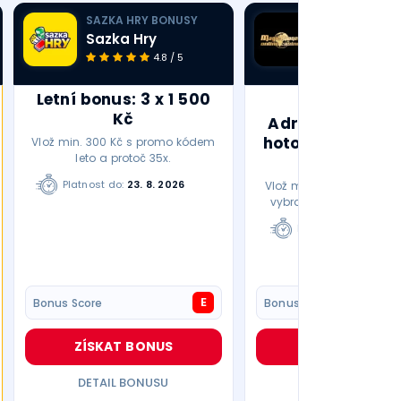
SAZKA HRY BONUSY
MAGIC PLANE
BONUSY
Sazka Hry
Magic Plan
4.8 / 5
4.5
Letní bonus: 3 x 1 500
Bonus za hraní
Kč
Adrenalinový B
hotovost nebo M
Vlož min. 300 Kč s promo kódem
leto a protoč 35x.
body
Platnost do:
23. 8. 2026
Vlož min. 100 Kč a proto
vybraných hrách od W
Platnost do:
9. 8. 2
E
Bonus Score
Bonus Score
ZÍSKAT BONUS
ZÍSKAT BONU
DETAIL BONUSU
DETAIL BONUSU