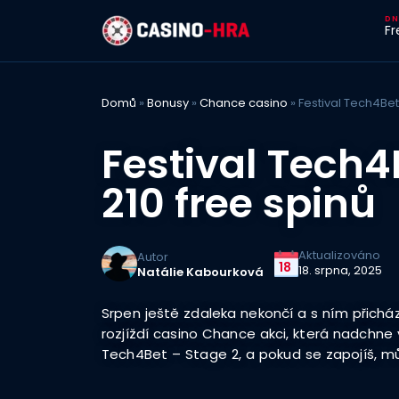
Fr
Domů
»
Bonusy
»
Chance casino
»
Festival Tech4Bet
Festival Tech4
210 free spinů
Aktualizováno
Autor
18
18. srpna, 2025
Natálie Kabourková
Srpen ještě zdaleka nekončí a s ním přichá
rozjíždí casino Chance akci, která nadchne 
Tech4Bet – Stage 2, a pokud se zapojíš, můž