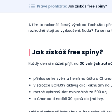
Právě prohlížíte:
Jak získáš free spiny?
A tím to nekončí: český výrobce Tech4Bet při
rozhodně stojí za vyzkoušení. Nuda? Ta se na
Jak získáš free spiny?
Každý den si můžeš přijít na
30 volných zato
přihlas se ke svému hernímu účtu u Chanc
v záložce BONUSY aktivuj akci kliknutím na 
roztoč vybraný slot minimálně za 500 Kč,
a Chance ti nadělí 30 spinů do jiné hry.
Takže si zahraješ jednu hru, a free spiny tě č