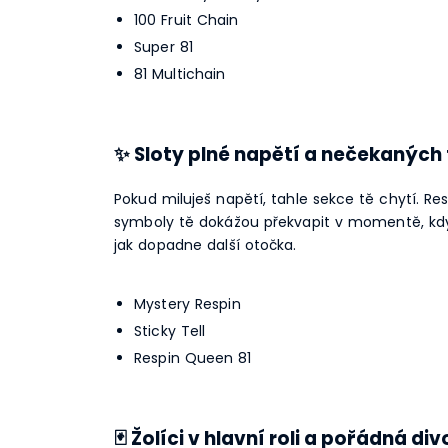
100 Fruit Chain
Super 81
81 Multichain
✨ Sloty plné napětí a nečekaných 
Pokud miluješ napětí, tahle sekce tě chytí. Res
symboly tě dokážou překvapit v momentě, kdy 
jak dopadne další otočka.
Mystery Respin
Sticky Tell
Respin Queen 81
🃏 Žolíci v hlavní roli a pořádná di