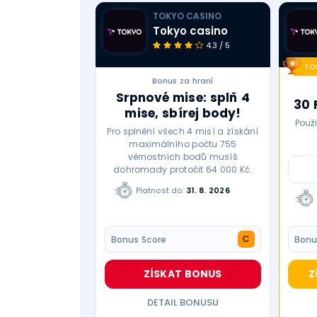
TOKYO CASINO
BONUSY
Tokyo casino
4.3 / 5
TO
Bonus za hraní
Srpnové mise: splň 4
30 
mise, sbírej body!
Použi
Pro splnění všech 4 misí a získání
maximálního počtu 755
věrnostních bodů musíš
dohromady protočit 64 000 Kč.
Platnost do:
31. 8. 2026
C
Bonus Score
Bonu
ZÍSKAT BONUS
Z
DETAIL BONUSU