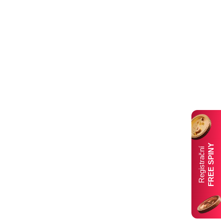
FREE SPINY
Registrační